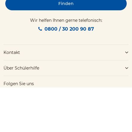
Finden
Wir helfen Ihnen gerne telefonisch:
0800 / 30 200 90 87
Kontakt
Über Schülerhilfe
Folgen Sie uns
Facebook
YouTube
Instagram
Kostenlose Beratung
Schülerhilfe jetzt kostenlos
0800 / 30 200 90 87
testen!
Barrierefreiheit