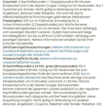
Gutschein
: 2 Nachhilfestunden = 1 Doppelstunde à 90 Minuten
Einzelunterricht in der kleinen Gruppe. Gültig nur für Neukunden. Nur 1
Gutschein pro Schüler. Nicht gültig in Verbindung mit anderen
Angeboten, Aktionen oder Rabatten. Gilt nicht bei durch
öffentliche/staatliche Einrichtungen geförderten Maßnahmen.
Preisangebot:
Gilt nur im Falle einer Anmeldung für 4
Unterrichtsstunden (2 Doppelstunden) pro Woche bei einer
Mindestvertragslaufzeit von 24 Monaten. Der Preis kann abhängig
vom jeweiligen Standort variieren. Zudem kann eine einmalige
Anmeldegebühr von bis zu 69 Euro (UVP) anfallen, abhängig vom
jeweiligen Standort. Nähere Informationen erhalten Sie bei Ihrer
örtlichen Schülerhilfe.
Zertifizierungen/Auszeichnungen:
Weitere Informationen zur
Kundenzufriedenheit sowie zu unseren Zertifizierungen und
Auszeichnungen der Schülerhilfe.
Wissenschaftliche Studie:
Weitere Informationen zur
wissenschaftlichen Studie.
10 Nachhilfestunden à 45 Min. gratis (Bonusstunden):
Als 5
Doppelstunden à 90 Min. Gültig nur für Neukunden bis zum
bundeslandspezifischen Ende der Sommerferien 2026.
Nur in
teilnehmenden Standorten
bei Abschluss eines Vertrags mit einer
Mindestlaufzeit von 12 Monaten und mind. 2 x 90 Min./Woche
Einzelunterricht in der kleinen Gruppe. Bonusstunden
können während der gesamten Laufzeit zusätzlich zu den regulären
Nachhilfestunden genutzt werden. Terminvereinbarung für
Bonusstunden nach Absprache und bei freien Kursplätzen. Keine
Auszahlung möglich. Nicht gültig in Verbindung mit anderen
Aktionen, Angeboten, Coupons, Rabatten oder Sonder-Rabatten. Gilt