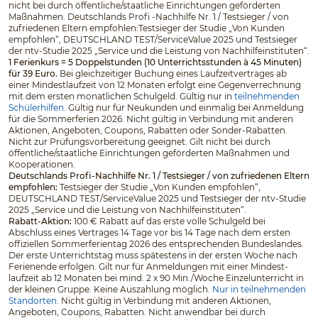
nicht bei durch öffentliche/staatliche Einrichtungen geförderten
Maßnahmen. Deutschlands Profi -Nachhilfe Nr. 1 / Testsieger / von
zufriedenen Eltern empfohlen:Testsieger der Studie „Von Kunden
empfohlen“, DEUTSCHLAND TEST/ServiceValue 2025 und Testsieger
der ntv-Studie 2025 „Service und die Leistung von Nachhilfeinstituten“.
1 Ferienkurs = 5 Doppelstunden (10 Unterrichtsstunden à 45 Minuten)
für 39 Euro.
Bei gleichzeitiger Buchung eines Laufzeitvertrages ab
einer Mindestlaufzeit von 12 Monaten erfolgt eine Gegenverrechnung
mit dem ersten monatlichen Schulgeld. Gültig nur in
teilnehmenden
Schülerhilfen
. Gültig nur für Neukunden und einmalig bei Anmeldung
für die Sommerferien 2026. Nicht gültig in Verbindung mit anderen
Aktionen, Angeboten, Coupons, Rabatten oder Sonder-Rabatten.
Nicht zur Prüfungsvorbereitung geeignet. Gilt nicht bei durch
öffentliche/staatliche Einrichtungen geförderten Maßnahmen und
Kooperationen.
Deutschlands Profi-Nachhilfe Nr. 1 / Testsieger / von zufriedenen Eltern
empfohlen:
Testsieger der Studie „Von Kunden empfohlen“,
DEUTSCHLAND TEST/ServiceValue 2025 und Testsieger der ntv-Studie
2025 „Service und die Leistung von Nachhilfeinstituten“.
Rabatt-Aktion:
100 € Rabatt auf das erste volle Schulgeld bei
Abschluss eines Vertrages 14 Tage vor bis 14 Tage nach dem ersten
offiziellen Sommerferientag 2026 des entsprechenden Bundeslandes.
Der erste Unterrichtstag muss spätestens in der ersten Woche nach
Ferienende erfolgen. Gilt nur für Anmeldungen mit einer Mindest­
laufzeit ab 12 Monaten bei mind. 2 x 90 Min./Woche Einzelunterricht in
der kleinen Gruppe. Keine Auszahlung möglich.
Nur in teilnehmenden
Standorten.
Nicht gültig in Verbindung mit anderen Aktionen,
Angeboten, Coupons, Rabatten. Nicht anwendbar bei durch