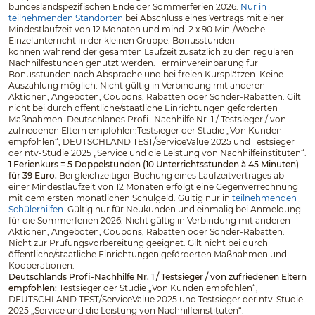
bundeslandspezifischen Ende der Sommerferien 2026.
Nur in
teilnehmenden Standorten
bei Abschluss eines Vertrags mit einer
Mindestlaufzeit von 12 Monaten und mind. 2 x 90 Min./Woche
Einzelunterricht in der kleinen Gruppe. Bonusstunden
können während der gesamten Laufzeit zusätzlich zu den regulären
Nachhilfestunden genutzt werden. Terminvereinbarung für
Bonusstunden nach Absprache und bei freien Kursplätzen. Keine
Auszahlung möglich. Nicht gültig in Verbindung mit anderen
Aktionen, Angeboten, Coupons, Rabatten oder Sonder-Rabatten. Gilt
nicht bei durch öffentliche/staatliche Einrichtungen geförderten
Maßnahmen. Deutschlands Profi -Nachhilfe Nr. 1 / Testsieger / von
zufriedenen Eltern empfohlen:Testsieger der Studie „Von Kunden
empfohlen“, DEUTSCHLAND TEST/ServiceValue 2025 und Testsieger
der ntv-Studie 2025 „Service und die Leistung von Nachhilfeinstituten“.
1 Ferienkurs = 5 Doppelstunden (10 Unterrichtsstunden à 45 Minuten)
für 39 Euro.
Bei gleichzeitiger Buchung eines Laufzeitvertrages ab
einer Mindestlaufzeit von 12 Monaten erfolgt eine Gegenverrechnung
mit dem ersten monatlichen Schulgeld. Gültig nur in
teilnehmenden
Schülerhilfen
. Gültig nur für Neukunden und einmalig bei Anmeldung
für die Sommerferien 2026. Nicht gültig in Verbindung mit anderen
Aktionen, Angeboten, Coupons, Rabatten oder Sonder-Rabatten.
Nicht zur Prüfungsvorbereitung geeignet. Gilt nicht bei durch
öffentliche/staatliche Einrichtungen geförderten Maßnahmen und
Kooperationen.
Deutschlands Profi-Nachhilfe Nr. 1 / Testsieger / von zufriedenen Eltern
empfohlen:
Testsieger der Studie „Von Kunden empfohlen“,
DEUTSCHLAND TEST/ServiceValue 2025 und Testsieger der ntv-Studie
2025 „Service und die Leistung von Nachhilfeinstituten“.