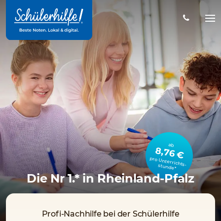
Zum
Hauptinhalt
Na
öff
ab
8,76 €
pro Unterrichts­stunde*
Die Nr 1.* in Rheinland-Pfalz
Profi-Nachhilfe bei der Schülerhilfe