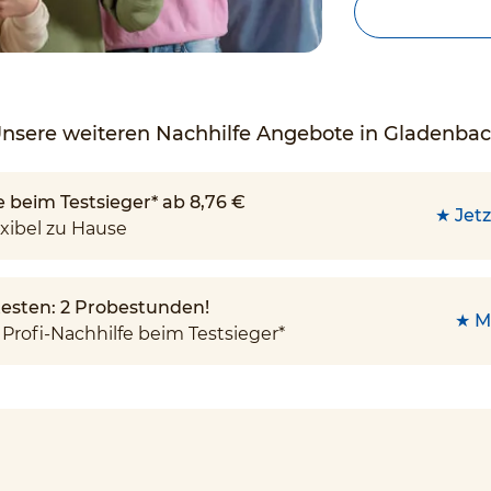
nsere weiteren Nachhilfe Angebote in Gladenba
e beim Testsieger* ab 8,76 €
★ Jetz
xibel zu Hause
 testen: 2 Probestunden!
★ M
Profi-Nachhilfe beim Testsieger*