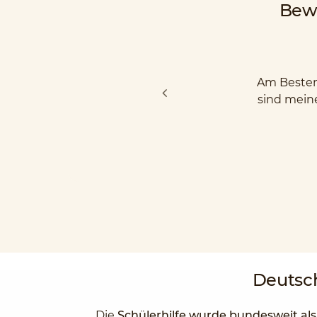
Bew
Am Besten 
sind mein
Deutsc
Die
Schülerhilfe wurde bundesweit al