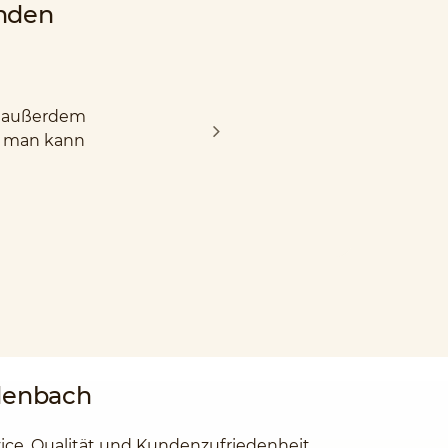
nden
nd außerdem
d man kann
denbach
vice, Qualität und Kundenzufriedenheit.