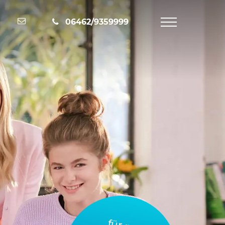
Nachricht schreiben
06462/9359999
Navigation
öffnen