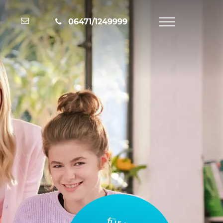
Nachricht schreiben
06471/1249999
Navigation
öffnen