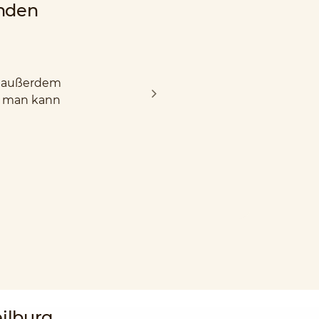
nden
nd außerdem
d man kann
ilburg