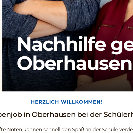
Nachhilfe g
Oberhausen
HERZLICH WILLKOMMEN!
enjob in Oberhausen bei der Schülerh
te Noten können schnell den Spaß an der Schule verderb