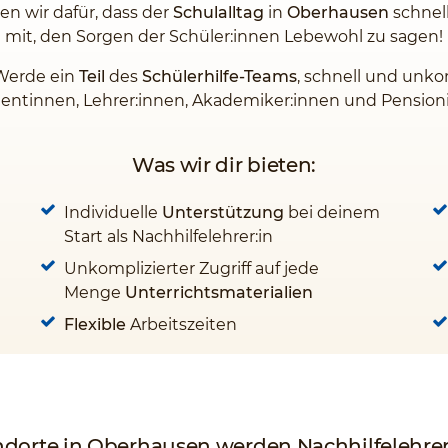
en wir dafür, dass der
Schulalltag
in
Oberhausen
schnel
mit, den Sorgen der Schüler:innen Lebewohl zu sagen!
 Werde ein
Teil
des
Schülerhilfe-Teams
, schnell und unk
entinnen, Lehrer:innen, Akademiker:innen und Pensioni
Was wir dir bieten:
Individuelle
Unterstützung
bei deinem
Start als Nachhilfelehrer:in
Unkomplizierter Zugriff auf jede
Menge
Unterrichtsmaterialien
Flexible
Arbeitszeiten
ndorte in Oberhausen werden Nachhilfelehrer