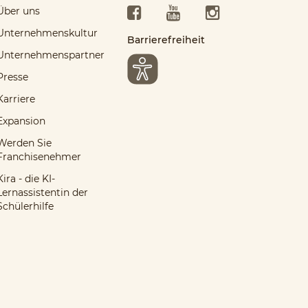
Facebook
YouTube
Instagram
Über uns
Unternehmenskultur
Barrierefreiheit
Unternehmenspartner
Presse
Karriere
Expansion
Werden Sie
Franchisenehmer
Kira - die KI-
Lernassistentin der
Schülerhilfe