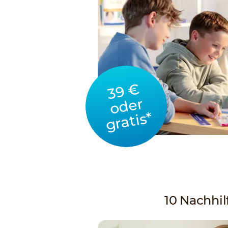
39 €
oder
gratis*
10 Nachhilf