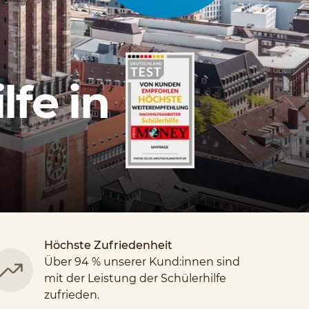
lfe in
Höchste Zufriedenheit
Über 94 % unserer Kund:innen sind
mit der Leistung der Schülerhilfe
zufrieden.