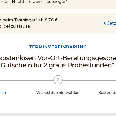
Profi-Nachhilfe beim Testsieger*
e beim Testsieger* ab 8,76 €
★ Jetz
xibel zu Hause
TERMINVEREINBARUNG
stenlosen Vor-Ort-Beratungsgespräch
Gutschein für 2 gratis Probestunden*!
len
Wunschtermin wählen
Kostenlo