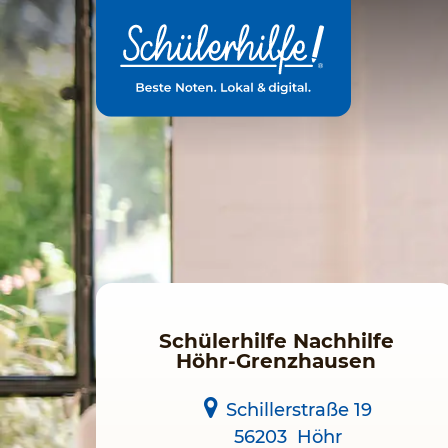
Zum
Hauptinhalt
Schülerhilfe Nachhilfe
Höhr-Grenzhausen
Schillerstraße 19
56203
Höhr