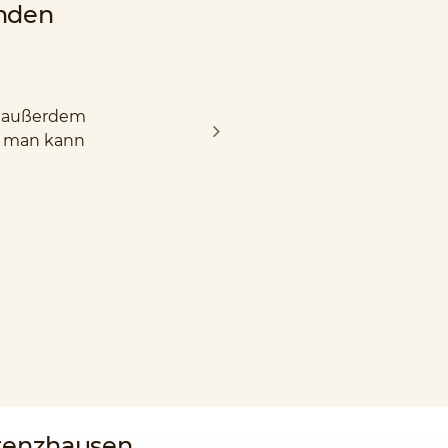
nden
nd außerdem
d man kann
renzhausen