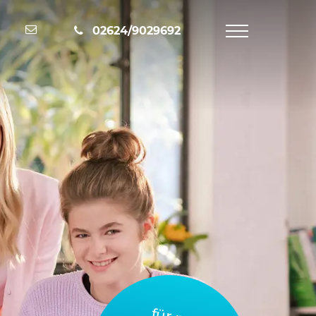
Nachricht schreiben
02624/9029692
Navigation
öffnen