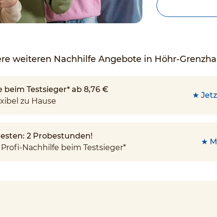
re weiteren Nachhilfe Angebote in Höhr-Grenzh
e beim Testsieger* ab 8,76 €
★ Jetz
xibel zu Hause
 testen: 2 Probestunden!
★ M
Profi-Nachhilfe beim Testsieger*