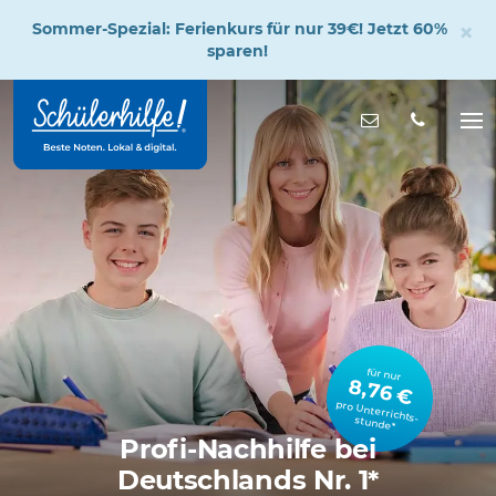
×
Sommer-Spezial: Ferienkurs für nur 39€! Jetzt 60%
sparen!
Zum
Hauptinhalt
Nachricht s
Na
öff
für nur
8,76 €
pro Unterrichts­stunde*
Profi-Nachhilfe bei
Deutschlands Nr. 1*