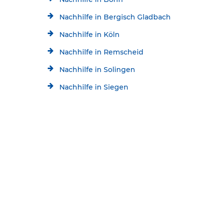
Nachhilfe in Bergisch Gladbach
Nachhilfe in Köln
Nachhilfe in Remscheid
Nachhilfe in Solingen
Nachhilfe in Siegen
Nachhilfe in Düsseldorf
Kostenlose Beratung
Jetzt kostenlos testen!
02244/8439698
Startseite
Standorte
Königswinter Nachhilfe
Schülerhilfe Nachhilfe Königswinter-Oberpleis
* Alle aktuellen Angebote im Überblick: