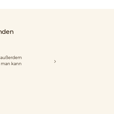
nden
nd außerdem
d man kann