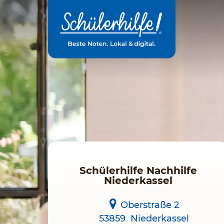
Zum
Hauptinhalt
Schülerhilfe Nachhilfe
Niederkassel
Oberstraße 2
53859
Niederkassel