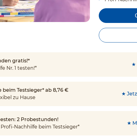
den gratis!*
★ 
fe Nr. 1 testen!*
e beim Testsieger* ab 8,76 €
★ Jetz
xibel zu Hause
 testen: 2 Probestunden!
★ M
Profi-Nachhilfe beim Testsieger*