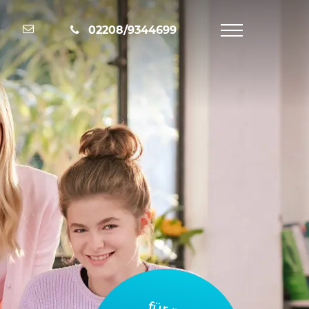
Nachricht schreiben
02208/9344699
Navigation
öffnen