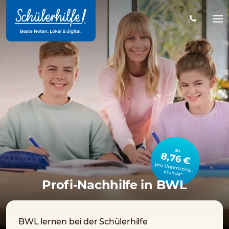
Zum
Hauptinhalt
Na
öff
ab
8,76 €
pro Unterrichts­stunde*
Profi-Nachhilfe in BWL
BWL lernen bei der Schülerhilfe