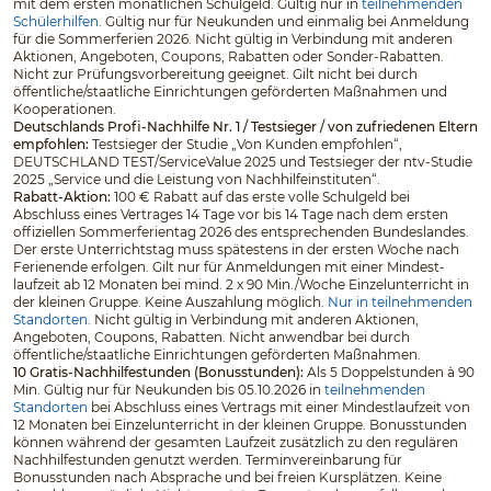
mit dem ersten monatlichen Schulgeld. Gültig nur in
teilnehmenden
Schülerhilfen
. Gültig nur für Neukunden und einmalig bei Anmeldung
für die Sommerferien 2026. Nicht gültig in Verbindung mit anderen
Aktionen, Angeboten, Coupons, Rabatten oder Sonder-Rabatten.
Nicht zur Prüfungsvorbereitung geeignet. Gilt nicht bei durch
öffentliche/staatliche Einrichtungen geförderten Maßnahmen und
Kooperationen.
Deutschlands Profi-Nachhilfe Nr. 1 / Testsieger / von zufriedenen Eltern
empfohlen:
Testsieger der Studie „Von Kunden empfohlen“,
DEUTSCHLAND TEST/ServiceValue 2025 und Testsieger der ntv-Studie
2025 „Service und die Leistung von Nachhilfeinstituten“.
Rabatt-Aktion:
100 € Rabatt auf das erste volle Schulgeld bei
Abschluss eines Vertrages 14 Tage vor bis 14 Tage nach dem ersten
offiziellen Sommerferientag 2026 des entsprechenden Bundeslandes.
Der erste Unterrichtstag muss spätestens in der ersten Woche nach
Ferienende erfolgen. Gilt nur für Anmeldungen mit einer Mindest­
laufzeit ab 12 Monaten bei mind. 2 x 90 Min./Woche Einzelunterricht in
der kleinen Gruppe. Keine Auszahlung möglich.
Nur in teilnehmenden
Standorten.
Nicht gültig in Verbindung mit anderen Aktionen,
Angeboten, Coupons, Rabatten. Nicht anwendbar bei durch
öffentliche/staatliche Einrichtungen geförderten Maßnahmen.
10 Gratis-Nachhilfestunden (Bonusstunden):
Als 5 Doppelstunden à 90
Min. Gültig nur für Neukunden bis 05.10.2026 in
teilnehmenden
Standorten
bei Abschluss eines Vertrags mit einer Mindestlaufzeit von
12 Monaten bei Einzelunterricht in der kleinen Gruppe. Bonusstunden
können während der gesamten Laufzeit zusätzlich zu den regulären
Nachhilfestunden genutzt werden. Terminvereinbarung für
Bonusstunden nach Absprache und bei freien Kursplätzen. Keine