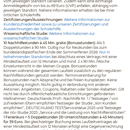
vom jeweiligen Standort variieren. Zudem kann eine einmalige
Anmeldegebühr von bis zu 69 Euro (UVP) anfallen, abhängig vom
jeweiligen Standort. Nähere Informationen erhalten Sie bei Ihrer
örtlichen Schülerhilfe.
Zertifizierungen/Auszeichnungen:
Weitere Informationen zur
Kundenzufriedenheit sowie zu unseren Zertifizierungen und
Auszeichnungen der Schülerhilfe.
Wissenschaftliche Studie:
Weitere Informationen zur
wissenschaftlichen Studie.
10 Nachhilfestunden à 45 Min. gratis (Bonusstunden):
Als 5
Doppelstunden à 90 Min. Gültig nur für Neukunden bis zum
bundeslandspezifischen Ende der Sommerferien 2026.
Nur in
teilnehmenden Standorten
bei Abschluss eines Vertrags mit einer
Mindestlaufzeit von 12 Monaten und mind. 2 x 90 Min./Woche
Einzelunterricht in der kleinen Gruppe. Bonusstunden
können während der gesamten Laufzeit zusätzlich zu den regulären
Nachhilfestunden genutzt werden. Terminvereinbarung für
Bonusstunden nach Absprache und bei freien Kursplätzen. Keine
Auszahlung möglich. Nicht gültig in Verbindung mit anderen
Aktionen, Angeboten, Coupons, Rabatten oder Sonder-Rabatten. Gilt
nicht bei durch öffentliche/staatliche Einrichtungen geförderten
Maßnahmen. Deutschlands Profi -Nachhilfe Nr. 1 / Testsieger / von
zufriedenen Eltern empfohlen:Testsieger der Studie „Von Kunden
empfohlen“, DEUTSCHLAND TEST/ServiceValue 2025 und Testsieger
der ntv-Studie 2025 „Service und die Leistung von Nachhilfeinstituten“.
1 Ferienkurs = 5 Doppelstunden (10 Unterrichtsstunden à 45 Minuten)
für 39 Euro.
Bei gleichzeitiger Buchung eines Laufzeitvertrages ab
einer Mindestlaufzeit von 12 Monaten erfolgt eine Gegenverrechnung