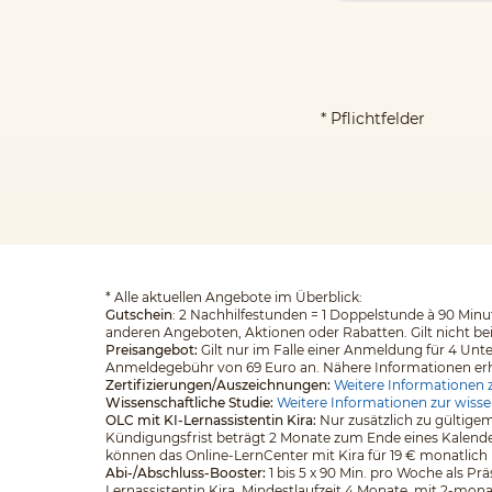
* Pflichtfelder
*
Alle aktuellen Angebote im Überblick:
Gutschein
: 2 Nachhilfestunden = 1 Doppelstunde à 90 Minut
anderen Angeboten, Aktionen oder Rabatten. Gilt nicht be
Preisangebot:
Gilt nur im Falle einer Anmeldung für 4 Unt
Anmeldegebühr von 69 Euro an. Nähere Informationen erhalt
Zertifizierungen/Auszeichnungen:
Weitere Informationen z
Wissenschaftliche Studie:
Weitere Informationen zur wisse
OLC mit KI-Lernassistentin Kira:
Nur zusätzlich zu gültigem
Kündigungsfrist beträgt 2 Monate zum Ende eines Kalender
können das Online-LernCenter mit Kira für 19 € monatlich
Abi-/Abschluss-Booster:
1 bis 5 x 90 Min. pro Woche als Pr
Lernassistentin Kira. Mindestlaufzeit 4 Monate, mit 2-mona