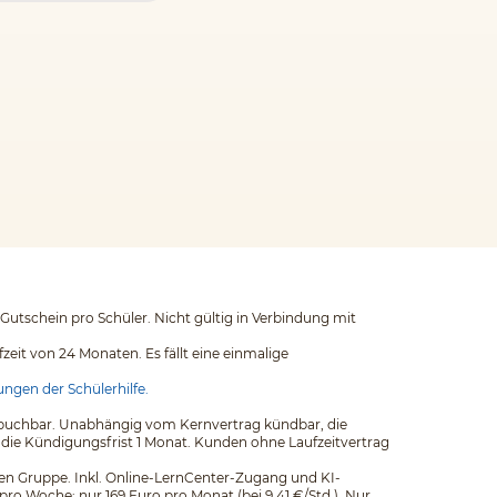
 Gutschein pro Schüler. Nicht gültig in Verbindung mit
eit von 24 Monaten. Es fällt eine einmalige
ngen der Schülerhilfe.
ags buchbar. Unabhängig vom Kernvertrag kündbar, die
 die Kündigungsfrist 1 Monat. Kunden ohne Laufzeitvertrag
einen Gruppe. Inkl. Online-LernCenter-Zugang und KI-
pro Woche: nur 169 Euro pro Monat (bei 9,41 €/Std.). Nur