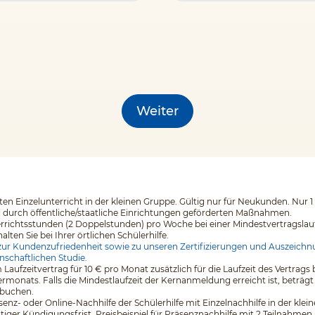
Weiter
en Einzelunterricht in der kleinen Gruppe. Gültig nur für Neukunden. Nur 1
i durch öffentliche/staatliche Einrichtungen geförderten Maßnahmen.
errichtsstunden (2 Doppelstunden) pro Woche bei einer Mindestvertragslaufz
en Sie bei Ihrer örtlichen Schülerhilfe.
ur Kundenzufriedenheit sowie zu unseren Zertifizierungen und Auszeichnu
nschaftlichen Studie.
 Laufzeitvertrag für 10 € pro Monat zusätzlich für die Laufzeit des Vertr
monats. Falls die Mindestlaufzeit der Kernanmeldung erreicht ist, beträgt
 buchen.
äsenz- oder Online-Nachhilfe der Schülerhilfe mit Einzelnachhilfe in der kl
tiger Kündigungsfrist. Preisbeispiel für Präsenznachhilfe mit 2 Teilnahmen 