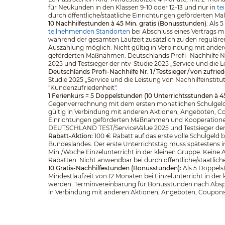
für Neukunden in den Klassen 9-10 oder 12-13 und nur in
te
durch öffentliche/staatliche Einrichtungen geförderten 
10 Nachhilfestunden à 45 Min. gratis (Bonusstunden)
: Als
teilnehmenden Standorten
bei Abschluss eines Vertrags m
während der gesamten Laufzeit zusätzlich zu den regulär
Auszahlung möglich. Nicht gültig in Verbindung mit ander
geförderten Maßnahmen. Deutschlands Profi -Nachhilfe Nr
2025 und Testsieger der ntv-Studie 2025 „Service und die L
Deutschlands Profi-Nachhilfe Nr. 1 / Testsieger / von zufri
Studie 2025 „Service und die Leistung von Nachhilfeinstitu
"Kundenzufriedenheit".
1 Ferienkurs = 5 Doppelstunden (10 Unterrichtsstunden à 4
Gegenverrechnung mit dem ersten monatlichen Schulgeld.
gültig in Verbindung mit anderen Aktionen, Angeboten, Cou
Einrichtungen geförderten Maßnahmen und Kooperationen. D
DEUTSCHLAND TEST/ServiceValue 2025 und Testsieger der nt
Rabatt-Aktion:
100 € Rabatt auf das erste volle Schulgeld
Bundeslandes. Der erste Unterrichtstag muss spätestens in
Min./Woche Einzelunterricht in der kleinen Gruppe. Keine
Rabatten. Nicht anwendbar bei durch öffentliche/staatli
10 Gratis-Nachhilfestunden (Bonusstunden):
Als 5 Doppelst
Mindestlaufzeit von 12 Monaten bei Einzelunterricht in d
werden. Terminvereinbarung für Bonusstunden nach Abspra
in Verbindung mit anderen Aktionen, Angeboten, Coupons o