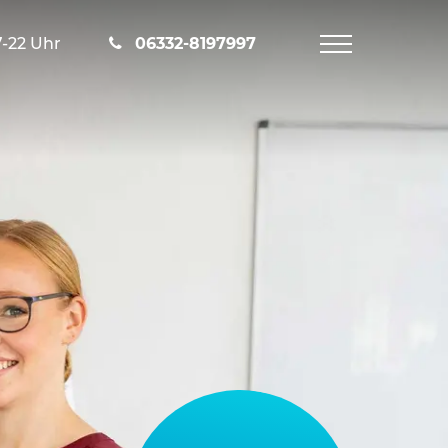
7-22 Uhr
06332-8197997
Navigation
öffnen