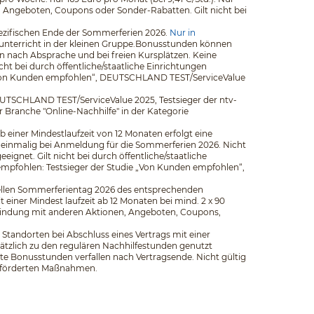
n, Angeboten, Coupons oder Sonder-Rabatten. Gilt nicht bei
pezifischen Ende der Sommerferien 2026.
Nur in
elunterricht in der kleinen Gruppe.Bonusstunden können
 nach Absprache und bei freien Kursplätzen. Keine
t bei durch öffentliche/staatliche Einrichtungen
ie „Von Kunden empfohlen“, DEUTSCHLAND TEST/ServiceValue
EUTSCHLAND TEST/ServiceValue 2025, Testsieger der ntv-
er Branche "Online-Nachhilfe" in der Kategorie
b einer Mindestlaufzeit von 12 Monaten erfolgt eine
 einmalig bei Anmeldung für die Sommerferien 2026. Nicht
net. Gilt nicht bei durch öffentliche/staatliche
empfohlen: Testsieger der Studie „Von Kunden empfohlen“,
iziellen Sommerferientag 2026 des entsprechenden
iner Mindest­ laufzeit ab 12 Monaten bei mind. 2 x 90
rbindung mit anderen Aktionen, Angeboten, Coupons,
Standorten bei Abschluss eines Vertrags mit einer
ätzlich zu den regulären Nachhilfestunden genutzt
e Bonusstunden verfallen nach Vertragsende. Nicht gültig
 geförderten Maßnahmen.