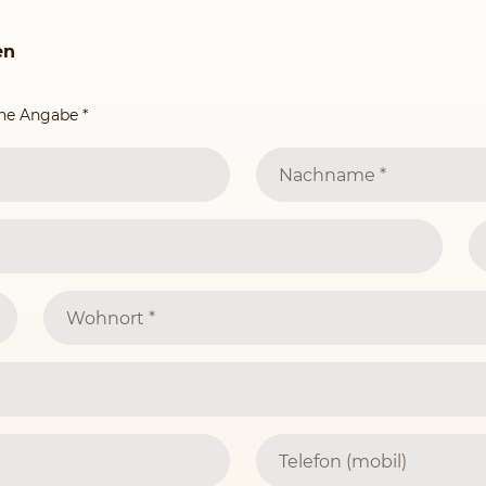
en
ine Angabe
*