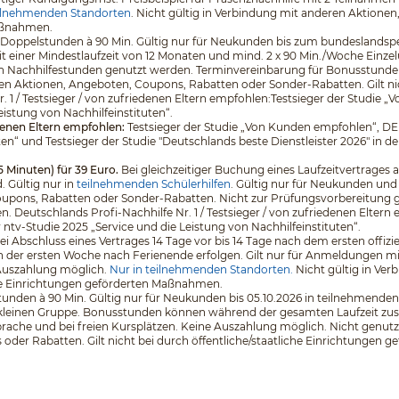
ilnehmenden Standorten
. Nicht gültig in Verbindung mit anderen Aktione
Maßnahmen.
 5 Doppelstunden à 90 Min. Gültig nur für Neukunden bis zum bundeslands
it einer Mindestlaufzeit von 12 Monaten und mind. 2 x 90 Min./Woche Einz
en Nachhilfestunden genutzt werden. Terminvereinbarung für Bonusstunden
en Aktionen, Angeboten, Coupons, Rabatten oder Sonder-Rabatten. Gilt nich
. 1 / Testsieger / von zufriedenen Eltern empfohlen:Testsieger der Stud
eistung von Nachhilfeinstituten“.
edenen Eltern empfohlen:
Testsieger der Studie „Von Kunden empfohlen“, D
ten“ und Testsieger der Studie "Deutschlands beste Dienstleister 2026" in d
5 Minuten) für 39 Euro.
Bei gleichzeitiger Buchung eines Laufzeitvertrages a
 Gültig nur in
teilnehmenden Schülerhilfen
. Gültig nur für Neukunden und
pons, Rabatten oder Sonder-Rabatten. Nicht zur Prüfungsvorbereitung geeig
eutschlands Profi-Nachhilfe Nr. 1 / Testsieger / von zufriedenen Eltern 
v-Studie 2025 „Service und die Leistung von Nachhilfeinstituten“.
 bei Abschluss eines Vertrages 14 Tage vor bis 14 Tage nach dem ersten off
 der ersten Woche nach Ferienende erfolgen. Gilt nur für Anmeldungen mit e
 Auszahlung möglich.
Nur in teilnehmenden Standorten.
Nicht gültig in Ve
che Einrichtungen geförderten Maßnahmen.
unden à 90 Min. Gültig nur für Neukunden bis 05.10.2026 in teilnehmenden 
er kleinen Gruppe. Bonusstunden können während der gesamten Laufzeit zus
che und bei freien Kursplätzen. Keine Auszahlung möglich. Nicht genutzt
der Rabatten. Gilt nicht bei durch öffentliche/staatliche Einrichtungen