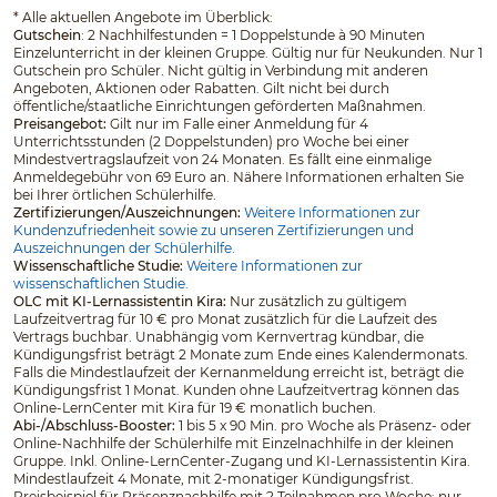
*
Alle aktuellen Angebote im Überblick:
Gutschein
: 2 Nachhilfestunden = 1 Doppelstunde à 90 Minuten
Einzelunterricht in der kleinen Gruppe. Gültig nur für Neukunden. Nur 1
Gutschein pro Schüler. Nicht gültig in Verbindung mit anderen
Angeboten, Aktionen oder Rabatten. Gilt nicht bei durch
öffentliche/staatliche Einrichtungen geförderten Maßnahmen.
Preisangebot:
Gilt nur im Falle einer Anmeldung für 4
Unterrichtsstunden (2 Doppelstunden) pro Woche bei einer
Mindestvertragslaufzeit von 24 Monaten. Es fällt eine einmalige
Anmeldegebühr von 69 Euro an. Nähere Informationen erhalten Sie
bei Ihrer örtlichen Schülerhilfe.
Zertifizierungen/Auszeichnungen:
Weitere Informationen zur
Kundenzufriedenheit sowie zu unseren Zertifizierungen und
Auszeichnungen der Schülerhilfe.
Wissenschaftliche Studie:
Weitere Informationen zur
wissenschaftlichen Studie.
OLC mit KI-Lernassistentin Kira:
Nur zusätzlich zu gültigem
Laufzeitvertrag für 10 € pro Monat zusätzlich für die Laufzeit des
Vertrags buchbar. Unabhängig vom Kernvertrag kündbar, die
Kündigungsfrist beträgt 2 Monate zum Ende eines Kalendermonats.
Falls die Mindestlaufzeit der Kernanmeldung erreicht ist, beträgt die
Kündigungsfrist 1 Monat. Kunden ohne Laufzeitvertrag können das
Online-LernCenter mit Kira für 19 € monatlich buchen.
Abi-/Abschluss-Booster:
1 bis 5 x 90 Min. pro Woche als Präsenz- oder
Online-Nachhilfe der Schülerhilfe mit Einzelnachhilfe in der kleinen
Gruppe. Inkl. Online-LernCenter-Zugang und KI-Lernassistentin Kira.
Mindestlaufzeit 4 Monate, mit 2-monatiger Kündigungsfrist.
Preisbeispiel für Präsenznachhilfe mit 2 Teilnahmen pro Woche: nur