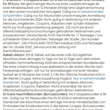
für 39 Euro.
Bei gleichzeitiger Buchung eines Laufzeitvertrages ab
einer Mindestlaufzeit von 12 Monaten erfolgt eine Gegenverrechnung
mit dem ersten monatlichen Schulgeld. Gültig nur in
teilnehmenden
Schülerhilfen
. Gültig nur für Neukunden und einmalig bei Anmeldung
für die Sommerferien 2026. Nicht gültig in Verbindung mit anderen
Aktionen, Angeboten, Coupons, Rabatten oder Sonder-Rabatten.
Nicht zur Prüfungsvorbereitung geeignet. Gilt nicht bei durch
öffentliche/staatliche Einrichtungen geförderten Maßnahmen und
Kooperationen. Deutschlands Profi-Nachhilfe Nr. 1 / Testsieger / von
zufriedenen Eltern empfohlen: Testsieger der Studie „Von Kunden
empfohlen“, DEUTSCHLAND TEST/ServiceValue 2025 und Testsieger
der ntv-Studie 2025 „Service und die Leistung von
Nachhilfeinstituten“.
Rabatt-Aktion:
100 € Rabatt auf das erste volle Schulgeld bei
Abschluss eines Vertrages 14 Tage vor bis 14 Tage nach dem ersten
offiziellen Sommerferientag 2026 des entsprechenden Bundeslandes.
Der erste Unterrichtstag muss spätestens in der ersten Woche nach
Ferienende erfolgen. Gilt nur für Anmeldungen mit einer Mindest­
laufzeit ab 12 Monaten bei mind. 2 x 90 Min./Woche Einzelunterricht in
der kleinen Gruppe. Keine Auszahlung möglich.
Nur in teilnehmenden
Standorten.
Nicht gültig in Verbindung mit anderen Aktionen,
Angeboten, Coupons, Rabatten. Nicht anwendbar bei durch
öffentliche/staatliche Einrichtungen geförderten Maßnahmen.
10 Gratis-Nachhilfestunden (Bonusstunden):
Als 5 Doppelstunden à 90
Min. Gültig nur für Neukunden bis 05.10.2026 in teilnehmenden
Standorten bei Abschluss eines Vertrags mit einer Mindestlaufzeit von
12 Monaten bei Einzelunterricht in der kleinen Gruppe. Bonusstunden
können während der gesamten Laufzeit zusätzlich zu den regulären