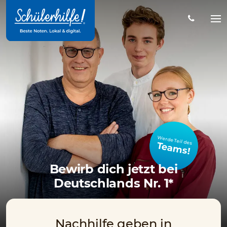
Zum
Hauptinhalt
Na
öff
Werde Teil des
Teams!
Bewirb dich jetzt bei
Deutschlands Nr. 1*
Nachhilfe geben in