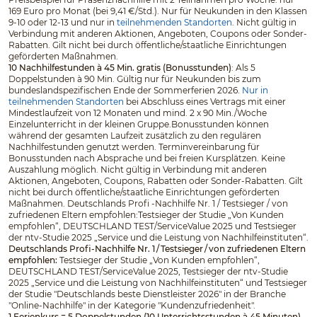
169 Euro pro Monat (bei 9,41 €/Std.). Nur für Neukunden in den Klassen
9-10 oder 12-13 und nur in
teilnehmenden Standorten
. Nicht gültig in
Verbindung mit anderen Aktionen, Angeboten, Coupons oder Sonder-
Rabatten. Gilt nicht bei durch öffentliche/staatliche Einrichtungen
geförderten Maßnahmen.
10 Nachhilfestunden à 45 Min. gratis (Bonusstunden)
: Als 5
Doppelstunden à 90 Min. Gültig nur für Neukunden bis zum
bundeslandspezifischen Ende der Sommerferien 2026.
Nur in
teilnehmenden Standorten
bei Abschluss eines Vertrags mit einer
Mindestlaufzeit von 12 Monaten und mind. 2 x 90 Min./Woche
Einzelunterricht in der kleinen Gruppe.Bonusstunden können
während der gesamten Laufzeit zusätzlich zu den regulären
Nachhilfestunden genutzt werden. Terminvereinbarung für
Bonusstunden nach Absprache und bei freien Kursplätzen. Keine
Auszahlung möglich. Nicht gültig in Verbindung mit anderen
Aktionen, Angeboten, Coupons, Rabatten oder Sonder-Rabatten. Gilt
nicht bei durch öffentliche/staatliche Einrichtungen geförderten
Maßnahmen. Deutschlands Profi -Nachhilfe Nr. 1 / Testsieger / von
zufriedenen Eltern empfohlen:Testsieger der Studie „Von Kunden
empfohlen“, DEUTSCHLAND TEST/ServiceValue 2025 und Testsieger
der ntv-Studie 2025 „Service und die Leistung von Nachhilfeinstituten“.
Deutschlands Profi-Nachhilfe Nr. 1 / Testsieger / von zufriedenen Eltern
empfohlen:
Testsieger der Studie „Von Kunden empfohlen“,
DEUTSCHLAND TEST/ServiceValue 2025, Testsieger der ntv-Studie
2025 „Service und die Leistung von Nachhilfeinstituten“ und Testsieger
der Studie "Deutschlands beste Dienstleister 2026" in der Branche
"Online-Nachhilfe" in der Kategorie "Kundenzufriedenheit".
1 Ferienkurs = 5 Doppelstunden (10 Unterrichtsstunden à 45 Minuten)