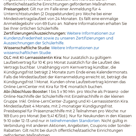
öffentliche/staatliche Einrichtungen geförderten Maßnahmen.
Preisangebot:
Gilt nur im Falle einer Anmeldung für 4
Unterrichtsstunden (2 Doppelstunden) pro Woche bei einer
Mindestvertragslaufzeit von 24 Monaten. Es fällt eine einmalige
Anmeldegebühr von 69 Euro an. Nähere Informationen erhalten Sie
bei Ihrer örtlichen Schülerhilfe.
Zertifizierungen/Auszeichnungen:
Weitere Informationen zur
Kundenzufriedenheit sowie zu unseren Zertifizierungen und
Auszeichnungen der Schülerhilfe.
Wissenschaftliche Studie:
Weitere Informationen zur
wissenschaftlichen Studie.
OLC mit KI-Lernassistentin Kira:
Nur zusätzlich zu gültigem
Laufzeitvertrag für 10 € pro Monat zusätzlich für die Laufzeit des
Vertrags buchbar. Unabhängig vom Kernvertrag kündbar, die
Kündigungsfrist beträgt 2 Monate zum Ende eines Kalendermonats.
Falls die Mindestlaufzeit der Kernanmeldung erreicht ist, beträgt die
Kündigungsfrist 1 Monat. Kunden ohne Laufzeitvertrag können das
Online-LernCenter mit Kira für 19 € monatlich buchen.
Abi-/Abschluss-Booster:
1 bis 5 x 90 Min. pro Woche als Präsenz- oder
Online-Nachhilfe der Schülerhilfe mit Einzelnachhilfe in der kleinen
Gruppe. Inkl. Online-LernCenter-Zugang und KI-Lernassistentin Kira.
Mindestlaufzeit 4 Monate, mit 2-monatiger Kündigungsfrist.
Preisbeispiel für Präsenznachhilfe mit 2 Teilnahmen pro Woche: nur
169 Euro pro Monat (bei 9,41 €/Std.). Nur für Neukunden in den Klassen
9-10 oder 12-13 und nur in
teilnehmenden Standorten
. Nicht gültig in
Verbindung mit anderen Aktionen, Angeboten, Coupons oder Sonder-
Rabatten. Gilt nicht bei durch öffentliche/staatliche Einrichtungen
geförderten Maßnahmen.