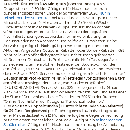
10 Nachhilfestunden à 45 Min. gratis (Bonusstunden)
: Als 5
Doppelstunden à 90 Min. Gültig nur für Neukunden bis zum
bundeslandspezifischen Ende der Sommerferien 2026.
Nur in
teilnehmenden Standorten
bei Abschluss eines Vertrags mit einer
Mindestlaufzeit von 12 Monaten und mind. 2 x 90 Min./Woche
Einzelunterricht in der kleinen Gruppe.Bonusstunden können
während der gesamten Laufzeit zusätzlich zu den regulären
Nachhilfestunden genutzt werden. Terminvereinbarung für
Bonusstunden nach Absprache und bei freien Kursplätzen. Keine
Auszahlung möglich. Nicht gültig in Verbindung mit anderen
Aktionen, Angeboten, Coupons, Rabatten oder Sonder-Rabatten. Gilt
nicht bei durch öffentliche/staatliche Einrichtungen geförderten
Maßnahmen. Deutschlands Profi -Nachhilfe Nr. 1 / Testsieger / von
zufriedenen Eltern empfohlen:Testsieger der Studie „Von Kunden
empfohlen“, DEUTSCHLAND TEST/ServiceValue 2025 und Testsieger
der ntv-Studie 2025 „Service und die Leistung von Nachhilfeinstituten“.
Deutschlands Profi-Nachhilfe Nr. 1 / Testsieger / von zufriedenen Eltern
empfohlen:
Testsieger der Studie „Von Kunden empfohlen“,
DEUTSCHLAND TEST/ServiceValue 2025, Testsieger der ntv-Studie
2025 „Service und die Leistung von Nachhilfeinstituten“ und Testsieger
der Studie "Deutschlands beste Dienstleister 2026" in der Branche
"Online-Nachhilfe" in der Kategorie "Kundenzufriedenheit".
1 Ferienkurs = 5 Doppelstunden (10 Unterrichtsstunden à 45 Minuten)
für 39 Euro.
Bei gleichzeitiger Buchung eines Laufzeitvertrages ab
einer Mindestlaufzeit von 12 Monaten erfolgt eine Gegenverrechnung
mit dem ersten monatlichen Schulgeld. Gültig nur in
teilnehmenden
Schülerhilfen
. Gültig nur für Neukunden und einmalig bei Anmeldung
für die Sommerferien 2026. Nicht gültig in Verbindung mit anderen