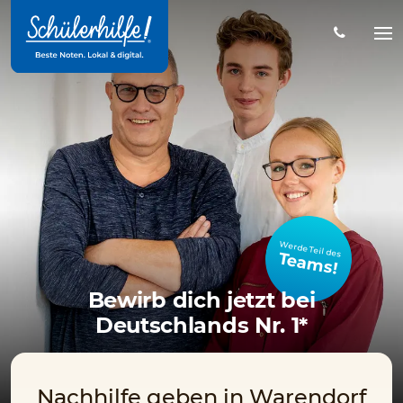
Zum
Hauptinhalt
Na
öff
Werde Teil des
Teams!
Bewirb dich jetzt bei
Deutschlands Nr. 1*
Nachhilfe geben in Warendorf