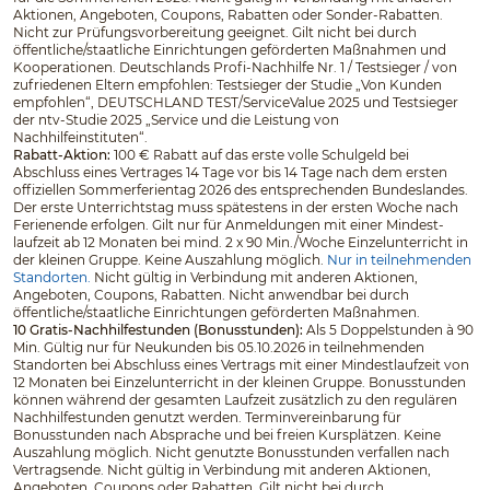
Aktionen, Angeboten, Coupons, Rabatten oder Sonder-Rabatten.
Nicht zur Prüfungsvorbereitung geeignet. Gilt nicht bei durch
öffentliche/staatliche Einrichtungen geförderten Maßnahmen und
Kooperationen. Deutschlands Profi-Nachhilfe Nr. 1 / Testsieger / von
zufriedenen Eltern empfohlen: Testsieger der Studie „Von Kunden
empfohlen“, DEUTSCHLAND TEST/ServiceValue 2025 und Testsieger
der ntv-Studie 2025 „Service und die Leistung von
Nachhilfeinstituten“.
Rabatt-Aktion:
100 € Rabatt auf das erste volle Schulgeld bei
Abschluss eines Vertrages 14 Tage vor bis 14 Tage nach dem ersten
offiziellen Sommerferientag 2026 des entsprechenden Bundeslandes.
Der erste Unterrichtstag muss spätestens in der ersten Woche nach
Ferienende erfolgen. Gilt nur für Anmeldungen mit einer Mindest­
laufzeit ab 12 Monaten bei mind. 2 x 90 Min./Woche Einzelunterricht in
der kleinen Gruppe. Keine Auszahlung möglich.
Nur in teilnehmenden
Standorten.
Nicht gültig in Verbindung mit anderen Aktionen,
Angeboten, Coupons, Rabatten. Nicht anwendbar bei durch
öffentliche/staatliche Einrichtungen geförderten Maßnahmen.
10 Gratis-Nachhilfestunden (Bonusstunden):
Als 5 Doppelstunden à 90
Min. Gültig nur für Neukunden bis 05.10.2026 in teilnehmenden
Standorten bei Abschluss eines Vertrags mit einer Mindestlaufzeit von
12 Monaten bei Einzelunterricht in der kleinen Gruppe. Bonusstunden
können während der gesamten Laufzeit zusätzlich zu den regulären
Nachhilfestunden genutzt werden. Terminvereinbarung für
Bonusstunden nach Absprache und bei freien Kursplätzen. Keine
Auszahlung möglich. Nicht genutzte Bonusstunden verfallen nach
Vertragsende. Nicht gültig in Verbindung mit anderen Aktionen,
Angeboten, Coupons oder Rabatten. Gilt nicht bei durch