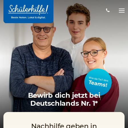
Zum
Hauptinhalt
Na
öff
Werde Teil des
Teams!
Bewirb dich jetzt bei
Deutschlands Nr. 1*
Nachhilfe geben in