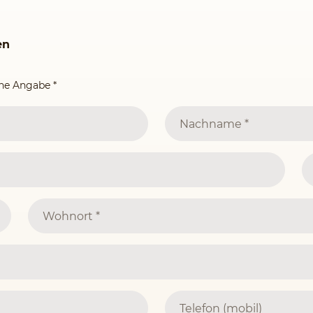
en
ine Angabe
*