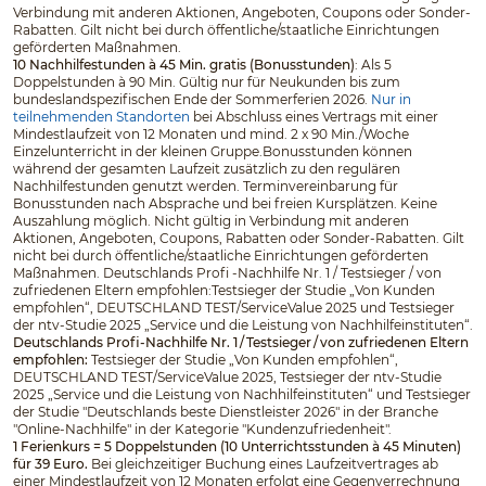
Verbindung mit anderen Aktionen, Angeboten, Coupons oder Sonder-
Rabatten. Gilt nicht bei durch öffentliche/staatliche Einrichtungen
geförderten Maßnahmen.
10 Nachhilfestunden à 45 Min. gratis (Bonusstunden)
: Als 5
Doppelstunden à 90 Min. Gültig nur für Neukunden bis zum
bundeslandspezifischen Ende der Sommerferien 2026.
Nur in
teilnehmenden Standorten
bei Abschluss eines Vertrags mit einer
Mindestlaufzeit von 12 Monaten und mind. 2 x 90 Min./Woche
Einzelunterricht in der kleinen Gruppe.Bonusstunden können
während der gesamten Laufzeit zusätzlich zu den regulären
Nachhilfestunden genutzt werden. Terminvereinbarung für
Bonusstunden nach Absprache und bei freien Kursplätzen. Keine
Auszahlung möglich. Nicht gültig in Verbindung mit anderen
Aktionen, Angeboten, Coupons, Rabatten oder Sonder-Rabatten. Gilt
nicht bei durch öffentliche/staatliche Einrichtungen geförderten
Maßnahmen. Deutschlands Profi -Nachhilfe Nr. 1 / Testsieger / von
zufriedenen Eltern empfohlen:Testsieger der Studie „Von Kunden
empfohlen“, DEUTSCHLAND TEST/ServiceValue 2025 und Testsieger
der ntv-Studie 2025 „Service und die Leistung von Nachhilfeinstituten“.
Deutschlands Profi-Nachhilfe Nr. 1 / Testsieger / von zufriedenen Eltern
empfohlen:
Testsieger der Studie „Von Kunden empfohlen“,
DEUTSCHLAND TEST/ServiceValue 2025, Testsieger der ntv-Studie
2025 „Service und die Leistung von Nachhilfeinstituten“ und Testsieger
der Studie "Deutschlands beste Dienstleister 2026" in der Branche
"Online-Nachhilfe" in der Kategorie "Kundenzufriedenheit".
1 Ferienkurs = 5 Doppelstunden (10 Unterrichtsstunden à 45 Minuten)
für 39 Euro.
Bei gleichzeitiger Buchung eines Laufzeitvertrages ab
einer Mindestlaufzeit von 12 Monaten erfolgt eine Gegenverrechnung