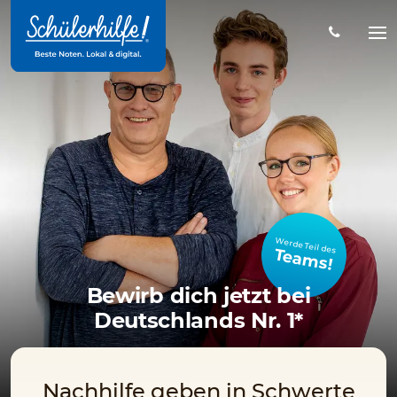
Zum
Hauptinhalt
Na
öff
Werde Teil des
Teams!
Bewirb dich jetzt bei
Deutschlands Nr. 1*
Nachhilfe geben in Schwerte