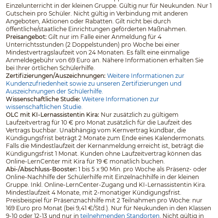
Einzelunterricht in der kleinen Gruppe. Gültig nur für Neukunden. Nur 1
Gutschein pro Schüler. Nicht gültig in Verbindung mit anderen
Angeboten, Aktionen oder Rabatten. Gilt nicht bei durch
öffentliche/staatliche Einrichtungen geförderten Maßnahmen.
Preisangebot:
Gilt nur im Falle einer Anmeldung für 4
Unterrichtsstunden (2 Doppelstunden) pro Woche bei einer
Mindestvertragslaufzeit von 24 Monaten. Es fällt eine einmalige
Anmeldegebühr von 69 Euro an. Nähere Informationen erhalten Sie
bei Ihrer örtlichen Schülerhilfe.
Zertifizierungen/Auszeichnungen:
Weitere Informationen zur
Kundenzufriedenheit sowie zu unseren Zertifizierungen und
Auszeichnungen der Schülerhilfe.
Wissenschaftliche Studie:
Weitere Informationen zur
wissenschaftlichen Studie.
OLC mit KI-Lernassistentin Kira:
Nur zusätzlich zu gültigem
Laufzeitvertrag für 10 € pro Monat zusätzlich für die Laufzeit des
Vertrags buchbar. Unabhängig vom Kernvertrag kündbar, die
Kündigungsfrist beträgt 2 Monate zum Ende eines Kalendermonats.
Falls die Mindestlaufzeit der Kernanmeldung erreicht ist, beträgt die
Kündigungsfrist 1 Monat. Kunden ohne Laufzeitvertrag können das
Online-LernCenter mit Kira für 19 € monatlich buchen.
Abi-/Abschluss-Booster:
1 bis 5 x 90 Min. pro Woche als Präsenz- oder
Online-Nachhilfe der Schülerhilfe mit Einzelnachhilfe in der kleinen
Gruppe. Inkl. Online-LernCenter-Zugang und KI-Lernassistentin Kira.
Mindestlaufzeit 4 Monate, mit 2-monatiger Kündigungsfrist.
Preisbeispiel für Präsenznachhilfe mit 2 Teilnahmen pro Woche: nur
169 Euro pro Monat (bei 9,41 €/Std.). Nur für Neukunden in den Klassen
9-10 oder 12-13 und nur in
teilnehmenden Standorten
. Nicht gültig in