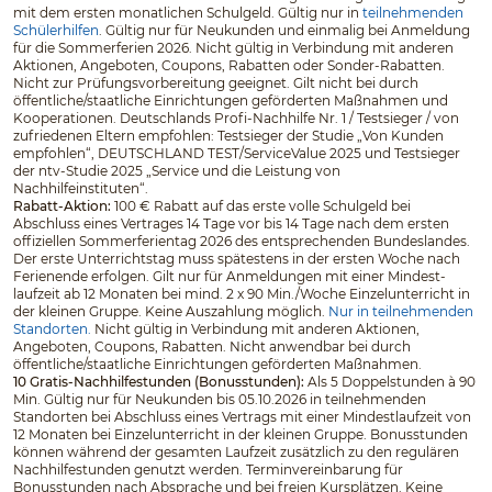
mit dem ersten monatlichen Schulgeld. Gültig nur in
teilnehmenden
Schülerhilfen
. Gültig nur für Neukunden und einmalig bei Anmeldung
für die Sommerferien 2026. Nicht gültig in Verbindung mit anderen
Aktionen, Angeboten, Coupons, Rabatten oder Sonder-Rabatten.
Nicht zur Prüfungsvorbereitung geeignet. Gilt nicht bei durch
öffentliche/staatliche Einrichtungen geförderten Maßnahmen und
Kooperationen. Deutschlands Profi-Nachhilfe Nr. 1 / Testsieger / von
zufriedenen Eltern empfohlen: Testsieger der Studie „Von Kunden
empfohlen“, DEUTSCHLAND TEST/ServiceValue 2025 und Testsieger
der ntv-Studie 2025 „Service und die Leistung von
Nachhilfeinstituten“.
Rabatt-Aktion:
100 € Rabatt auf das erste volle Schulgeld bei
Abschluss eines Vertrages 14 Tage vor bis 14 Tage nach dem ersten
offiziellen Sommerferientag 2026 des entsprechenden Bundeslandes.
Der erste Unterrichtstag muss spätestens in der ersten Woche nach
Ferienende erfolgen. Gilt nur für Anmeldungen mit einer Mindest­
laufzeit ab 12 Monaten bei mind. 2 x 90 Min./Woche Einzelunterricht in
der kleinen Gruppe. Keine Auszahlung möglich.
Nur in teilnehmenden
Standorten.
Nicht gültig in Verbindung mit anderen Aktionen,
Angeboten, Coupons, Rabatten. Nicht anwendbar bei durch
öffentliche/staatliche Einrichtungen geförderten Maßnahmen.
10 Gratis-Nachhilfestunden (Bonusstunden):
Als 5 Doppelstunden à 90
Min. Gültig nur für Neukunden bis 05.10.2026 in teilnehmenden
Standorten bei Abschluss eines Vertrags mit einer Mindestlaufzeit von
12 Monaten bei Einzelunterricht in der kleinen Gruppe. Bonusstunden
können während der gesamten Laufzeit zusätzlich zu den regulären
Nachhilfestunden genutzt werden. Terminvereinbarung für
Bonusstunden nach Absprache und bei freien Kursplätzen. Keine