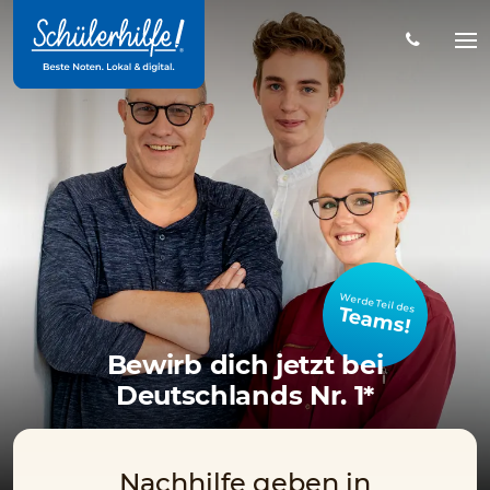
Zum
Hauptinhalt
Na
öff
Werde Teil des
Teams!
Bewirb dich jetzt bei
Deutschlands Nr. 1*
Nachhilfe geben in