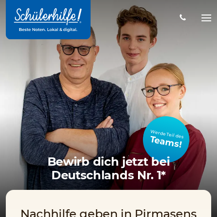
Zum
Hauptinhalt
Na
öff
Werde Teil des
Teams!
Bewirb dich jetzt bei
Deutschlands Nr. 1*
Nachhilfe geben in Pirmasens