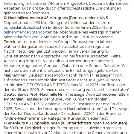
Verbindung mit anderen Aktionen, Angeboten, Coupons oder Sonder-
Rabatten. Gilt nicht bei durch öffentliche/staatliche Einrichtungen
geförderten Maßnahmen.
10 Nachhilfestunden à 45 Min. gratis (Bonusstunden)
: Als 5
Doppelstunden à 90 Min. Gültig nur für Neukunden bis zum
bundeslandspezifischen Ende der Sommerferien 2026.
Nur in
teilnehmenden Standorten
bei Abschluss eines Vertrags mit einer
Mindestlaufzeit von 12 Monaten und mind. 2 x 90 Min./Woche
Einzelunterricht in der kleinen Gruppe.Bonusstunden können
während der gesamten Laufzeit zusätzlich zu den regulären
Nachhilfestunden genutzt werden. Terminvereinbarung für
Bonusstunden nach Absprache und bei freien Kursplätzen. Keine
Auszahlung möglich. Nicht gültig in Verbindung mit anderen
Aktionen, Angeboten, Coupons, Rabatten oder Sonder-Rabatten. Gilt
nicht bei durch öffentliche/staatliche Einrichtungen geförderten
Maßnahmen. Deutschlands Profi -Nachhilfe Nr. 1 / Testsieger / von
zufriedenen Eltern empfohlen:Testsieger der Studie „Von Kunden
empfohlen“, DEUTSCHLAND TEST/ServiceValue 2025 und Testsieger
der ntv-Studie 2025 „Service und die Leistung von Nachhilfeinstituten“.
Deutschlands Profi-Nachhilfe Nr. 1 / Testsieger / von zufriedenen Eltern
empfohlen:
Testsieger der Studie „Von Kunden empfohlen“,
DEUTSCHLAND TEST/ServiceValue 2025, Testsieger der ntv-Studie
2025 „Service und die Leistung von Nachhilfeinstituten“ und Testsieger
der Studie "Deutschlands beste Dienstleister 2026" in der Branche
"Online-Nachhilfe" in der Kategorie "Kundenzufriedenheit".
1 Ferienkurs = 5 Doppelstunden (10 Unterrichtsstunden à 45 Minuten)
für 39 Euro.
Bei gleichzeitiger Buchung eines Laufzeitvertrages ab
einer Mindestlaufzeit von 12 Monaten erfolgt eine Gegenverrechnung