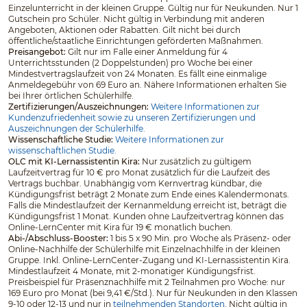
Einzelunterricht in der kleinen Gruppe. Gültig nur für Neukunden. Nur 1
Gutschein pro Schüler. Nicht gültig in Verbindung mit anderen
Angeboten, Aktionen oder Rabatten. Gilt nicht bei durch
öffentliche/staatliche Einrichtungen geförderten Maßnahmen.
Preisangebot:
Gilt nur im Falle einer Anmeldung für 4
Unterrichtsstunden (2 Doppelstunden) pro Woche bei einer
Mindestvertragslaufzeit von 24 Monaten. Es fällt eine einmalige
Anmeldegebühr von 69 Euro an. Nähere Informationen erhalten Sie
bei Ihrer örtlichen Schülerhilfe.
Zertifizierungen/Auszeichnungen:
Weitere Informationen zur
Kundenzufriedenheit sowie zu unseren Zertifizierungen und
Auszeichnungen der Schülerhilfe.
Wissenschaftliche Studie:
Weitere Informationen zur
wissenschaftlichen Studie.
OLC mit KI-Lernassistentin Kira:
Nur zusätzlich zu gültigem
Laufzeitvertrag für 10 € pro Monat zusätzlich für die Laufzeit des
Vertrags buchbar. Unabhängig vom Kernvertrag kündbar, die
Kündigungsfrist beträgt 2 Monate zum Ende eines Kalendermonats.
Falls die Mindestlaufzeit der Kernanmeldung erreicht ist, beträgt die
Kündigungsfrist 1 Monat. Kunden ohne Laufzeitvertrag können das
Online-LernCenter mit Kira für 19 € monatlich buchen.
Abi-/Abschluss-Booster:
1 bis 5 x 90 Min. pro Woche als Präsenz- oder
Online-Nachhilfe der Schülerhilfe mit Einzelnachhilfe in der kleinen
Gruppe. Inkl. Online-LernCenter-Zugang und KI-Lernassistentin Kira.
Mindestlaufzeit 4 Monate, mit 2-monatiger Kündigungsfrist.
Preisbeispiel für Präsenznachhilfe mit 2 Teilnahmen pro Woche: nur
169 Euro pro Monat (bei 9,41 €/Std.). Nur für Neukunden in den Klassen
9-10 oder 12-13 und nur in
teilnehmenden Standorten
. Nicht gültig in