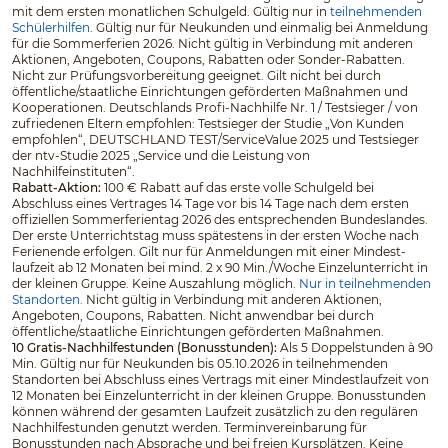
mit dem ersten monatlichen Schulgeld. Gültig nur in
teilnehmenden
Schülerhilfen
. Gültig nur für Neukunden und einmalig bei Anmeldung
für die Sommerferien 2026. Nicht gültig in Verbindung mit anderen
Aktionen, Angeboten, Coupons, Rabatten oder Sonder-Rabatten.
Nicht zur Prüfungsvorbereitung geeignet. Gilt nicht bei durch
öffentliche/staatliche Einrichtungen geförderten Maßnahmen und
Kooperationen. Deutschlands Profi-Nachhilfe Nr. 1 / Testsieger / von
zufriedenen Eltern empfohlen: Testsieger der Studie „Von Kunden
empfohlen“, DEUTSCHLAND TEST/ServiceValue 2025 und Testsieger
der ntv-Studie 2025 „Service und die Leistung von
Nachhilfeinstituten“.
Rabatt-Aktion:
100 € Rabatt auf das erste volle Schulgeld bei
Abschluss eines Vertrages 14 Tage vor bis 14 Tage nach dem ersten
offiziellen Sommerferientag 2026 des entsprechenden Bundeslandes.
Der erste Unterrichtstag muss spätestens in der ersten Woche nach
Ferienende erfolgen. Gilt nur für Anmeldungen mit einer Mindest­
laufzeit ab 12 Monaten bei mind. 2 x 90 Min./Woche Einzelunterricht in
der kleinen Gruppe. Keine Auszahlung möglich.
Nur in teilnehmenden
Standorten.
Nicht gültig in Verbindung mit anderen Aktionen,
Angeboten, Coupons, Rabatten. Nicht anwendbar bei durch
öffentliche/staatliche Einrichtungen geförderten Maßnahmen.
10 Gratis-Nachhilfestunden (Bonusstunden):
Als 5 Doppelstunden à 90
Min. Gültig nur für Neukunden bis 05.10.2026 in teilnehmenden
Standorten bei Abschluss eines Vertrags mit einer Mindestlaufzeit von
12 Monaten bei Einzelunterricht in der kleinen Gruppe. Bonusstunden
können während der gesamten Laufzeit zusätzlich zu den regulären
Nachhilfestunden genutzt werden. Terminvereinbarung für
Bonusstunden nach Absprache und bei freien Kursplätzen. Keine