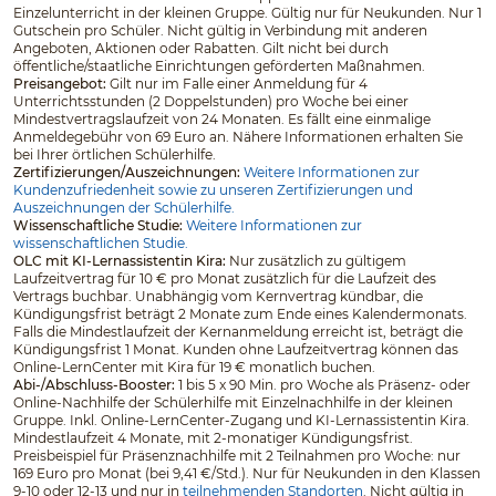
Einzelunterricht in der kleinen Gruppe. Gültig nur für Neukunden. Nur 1
Gutschein pro Schüler. Nicht gültig in Verbindung mit anderen
Angeboten, Aktionen oder Rabatten. Gilt nicht bei durch
öffentliche/staatliche Einrichtungen geförderten Maßnahmen.
Preisangebot:
Gilt nur im Falle einer Anmeldung für 4
Unterrichtsstunden (2 Doppelstunden) pro Woche bei einer
Mindestvertragslaufzeit von 24 Monaten. Es fällt eine einmalige
Anmeldegebühr von 69 Euro an. Nähere Informationen erhalten Sie
bei Ihrer örtlichen Schülerhilfe.
Zertifizierungen/Auszeichnungen:
Weitere Informationen zur
Kundenzufriedenheit sowie zu unseren Zertifizierungen und
Auszeichnungen der Schülerhilfe.
Wissenschaftliche Studie:
Weitere Informationen zur
wissenschaftlichen Studie.
OLC mit KI-Lernassistentin Kira:
Nur zusätzlich zu gültigem
Laufzeitvertrag für 10 € pro Monat zusätzlich für die Laufzeit des
Vertrags buchbar. Unabhängig vom Kernvertrag kündbar, die
Kündigungsfrist beträgt 2 Monate zum Ende eines Kalendermonats.
Falls die Mindestlaufzeit der Kernanmeldung erreicht ist, beträgt die
Kündigungsfrist 1 Monat. Kunden ohne Laufzeitvertrag können das
Online-LernCenter mit Kira für 19 € monatlich buchen.
Abi-/Abschluss-Booster:
1 bis 5 x 90 Min. pro Woche als Präsenz- oder
Online-Nachhilfe der Schülerhilfe mit Einzelnachhilfe in der kleinen
Gruppe. Inkl. Online-LernCenter-Zugang und KI-Lernassistentin Kira.
Mindestlaufzeit 4 Monate, mit 2-monatiger Kündigungsfrist.
Preisbeispiel für Präsenznachhilfe mit 2 Teilnahmen pro Woche: nur
169 Euro pro Monat (bei 9,41 €/Std.). Nur für Neukunden in den Klassen
9-10 oder 12-13 und nur in
teilnehmenden Standorten
. Nicht gültig in