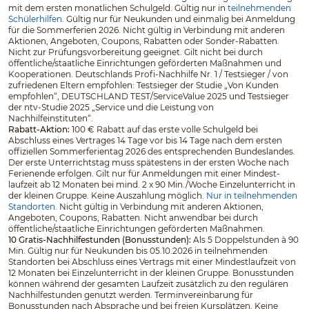
mit dem ersten monatlichen Schulgeld. Gültig nur in
teilnehmenden
Schülerhilfen
. Gültig nur für Neukunden und einmalig bei Anmeldung
für die Sommerferien 2026. Nicht gültig in Verbindung mit anderen
Aktionen, Angeboten, Coupons, Rabatten oder Sonder-Rabatten.
Nicht zur Prüfungsvorbereitung geeignet. Gilt nicht bei durch
öffentliche/staatliche Einrichtungen geförderten Maßnahmen und
Kooperationen. Deutschlands Profi-Nachhilfe Nr. 1 / Testsieger / von
zufriedenen Eltern empfohlen: Testsieger der Studie „Von Kunden
empfohlen“, DEUTSCHLAND TEST/ServiceValue 2025 und Testsieger
der ntv-Studie 2025 „Service und die Leistung von
Nachhilfeinstituten“.
Rabatt-Aktion:
100 € Rabatt auf das erste volle Schulgeld bei
Abschluss eines Vertrages 14 Tage vor bis 14 Tage nach dem ersten
offiziellen Sommerferientag 2026 des entsprechenden Bundeslandes.
Der erste Unterrichtstag muss spätestens in der ersten Woche nach
Ferienende erfolgen. Gilt nur für Anmeldungen mit einer Mindest­
laufzeit ab 12 Monaten bei mind. 2 x 90 Min./Woche Einzelunterricht in
der kleinen Gruppe. Keine Auszahlung möglich.
Nur in teilnehmenden
Standorten.
Nicht gültig in Verbindung mit anderen Aktionen,
Angeboten, Coupons, Rabatten. Nicht anwendbar bei durch
öffentliche/staatliche Einrichtungen geförderten Maßnahmen.
10 Gratis-Nachhilfestunden (Bonusstunden):
Als 5 Doppelstunden à 90
Min. Gültig nur für Neukunden bis 05.10.2026 in teilnehmenden
Standorten bei Abschluss eines Vertrags mit einer Mindestlaufzeit von
12 Monaten bei Einzelunterricht in der kleinen Gruppe. Bonusstunden
können während der gesamten Laufzeit zusätzlich zu den regulären
Nachhilfestunden genutzt werden. Terminvereinbarung für
Bonusstunden nach Absprache und bei freien Kursplätzen. Keine