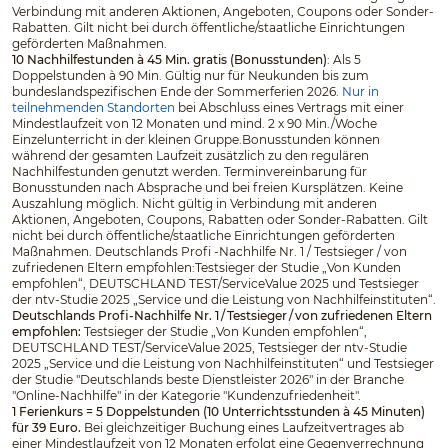
Verbindung mit anderen Aktionen, Angeboten, Coupons oder Sonder-
Rabatten. Gilt nicht bei durch öffentliche/staatliche Einrichtungen
geförderten Maßnahmen.
10 Nachhilfestunden à 45 Min. gratis (Bonusstunden)
: Als 5
Doppelstunden à 90 Min. Gültig nur für Neukunden bis zum
bundeslandspezifischen Ende der Sommerferien 2026.
Nur in
teilnehmenden Standorten
bei Abschluss eines Vertrags mit einer
Mindestlaufzeit von 12 Monaten und mind. 2 x 90 Min./Woche
Einzelunterricht in der kleinen Gruppe.Bonusstunden können
während der gesamten Laufzeit zusätzlich zu den regulären
Nachhilfestunden genutzt werden. Terminvereinbarung für
Bonusstunden nach Absprache und bei freien Kursplätzen. Keine
Auszahlung möglich. Nicht gültig in Verbindung mit anderen
Aktionen, Angeboten, Coupons, Rabatten oder Sonder-Rabatten. Gilt
nicht bei durch öffentliche/staatliche Einrichtungen geförderten
Maßnahmen. Deutschlands Profi -Nachhilfe Nr. 1 / Testsieger / von
zufriedenen Eltern empfohlen:Testsieger der Studie „Von Kunden
empfohlen“, DEUTSCHLAND TEST/ServiceValue 2025 und Testsieger
der ntv-Studie 2025 „Service und die Leistung von Nachhilfeinstituten“.
Deutschlands Profi-Nachhilfe Nr. 1 / Testsieger / von zufriedenen Eltern
empfohlen:
Testsieger der Studie „Von Kunden empfohlen“,
DEUTSCHLAND TEST/ServiceValue 2025, Testsieger der ntv-Studie
2025 „Service und die Leistung von Nachhilfeinstituten“ und Testsieger
der Studie "Deutschlands beste Dienstleister 2026" in der Branche
"Online-Nachhilfe" in der Kategorie "Kundenzufriedenheit".
1 Ferienkurs = 5 Doppelstunden (10 Unterrichtsstunden à 45 Minuten)
für 39 Euro.
Bei gleichzeitiger Buchung eines Laufzeitvertrages ab
einer Mindestlaufzeit von 12 Monaten erfolgt eine Gegenverrechnung