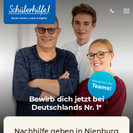
Zum
Hauptinhalt
Na
öff
Werde Teil des
Teams!
Bewirb dich jetzt bei
Deutschlands Nr. 1*
Nachhilfe geben in Nienburg