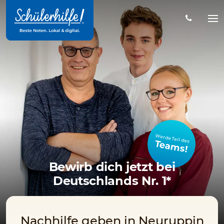
Zum
Hauptinhalt
Na
öff
Werde Teil des
Teams!
Bewirb dich jetzt bei
Deutschlands Nr. 1*
Nachhilfe geben in Neuruppin