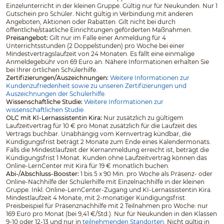
Einzelunterricht in der kleinen Gruppe. Gültig nur für Neukunden. Nur 1
Gutschein pro Schüler. Nicht gültig in Verbindung mit anderen
Angeboten, Aktionen oder Rabatten. Gilt nicht bei durch
öffentliche/staatliche Einrichtungen geförderten Maßnahmen.
Preisangebot:
Gilt nur im Falle einer Anmeldung für 4
Unterrichtsstunden (2 Doppelstunden) pro Woche bei einer
Mindestvertragslaufzeit von 24 Monaten. Es fällt eine einmalige
Anmeldegebühr von 69 Euro an. Nähere Informationen erhalten Sie
bei Ihrer örtlichen Schülerhilfe.
Zertifizierungen/Auszeichnungen:
Weitere Informationen zur
Kundenzufriedenheit sowie zu unseren Zertifizierungen und
Auszeichnungen der Schülerhilfe.
Wissenschaftliche Studie:
Weitere Informationen zur
wissenschaftlichen Studie.
OLC mit KI-Lernassistentin Kira:
Nur zusätzlich zu gültigem
Laufzeitvertrag für 10 € pro Monat zusätzlich für die Laufzeit des
Vertrags buchbar. Unabhängig vom Kernvertrag kündbar, die
Kündigungsfrist beträgt 2 Monate zum Ende eines Kalendermonats.
Falls die Mindestlaufzeit der Kernanmeldung erreicht ist, beträgt die
Kündigungsfrist 1 Monat. Kunden ohne Laufzeitvertrag können das
Online-LernCenter mit Kira für 19 € monatlich buchen.
Abi-/Abschluss-Booster:
1 bis 5 x 90 Min. pro Woche als Präsenz- oder
Online-Nachhilfe der Schülerhilfe mit Einzelnachhilfe in der kleinen
Gruppe. Inkl. Online-LernCenter-Zugang und KI-Lernassistentin Kira.
Mindestlaufzeit 4 Monate, mit 2-monatiger Kündigungsfrist.
Preisbeispiel für Präsenznachhilfe mit 2 Teilnahmen pro Woche: nur
169 Euro pro Monat (bei 9,41 €/Std.). Nur für Neukunden in den Klassen
9-10 oder 12-13 und nur in
teilnehmenden Standorten
. Nicht gültig in