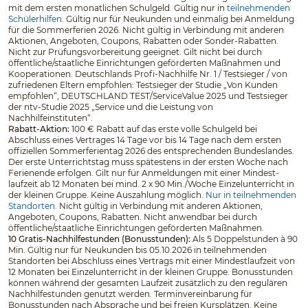
mit dem ersten monatlichen Schulgeld. Gültig nur in
teilnehmenden
Schülerhilfen
. Gültig nur für Neukunden und einmalig bei Anmeldung
für die Sommerferien 2026. Nicht gültig in Verbindung mit anderen
Aktionen, Angeboten, Coupons, Rabatten oder Sonder-Rabatten.
Nicht zur Prüfungsvorbereitung geeignet. Gilt nicht bei durch
öffentliche/staatliche Einrichtungen geförderten Maßnahmen und
Kooperationen. Deutschlands Profi-Nachhilfe Nr. 1 / Testsieger / von
zufriedenen Eltern empfohlen: Testsieger der Studie „Von Kunden
empfohlen“, DEUTSCHLAND TEST/ServiceValue 2025 und Testsieger
der ntv-Studie 2025 „Service und die Leistung von
Nachhilfeinstituten“.
Rabatt-Aktion:
100 € Rabatt auf das erste volle Schulgeld bei
Abschluss eines Vertrages 14 Tage vor bis 14 Tage nach dem ersten
offiziellen Sommerferientag 2026 des entsprechenden Bundeslandes.
Der erste Unterrichtstag muss spätestens in der ersten Woche nach
Ferienende erfolgen. Gilt nur für Anmeldungen mit einer Mindest­
laufzeit ab 12 Monaten bei mind. 2 x 90 Min./Woche Einzelunterricht in
der kleinen Gruppe. Keine Auszahlung möglich.
Nur in teilnehmenden
Standorten.
Nicht gültig in Verbindung mit anderen Aktionen,
Angeboten, Coupons, Rabatten. Nicht anwendbar bei durch
öffentliche/staatliche Einrichtungen geförderten Maßnahmen.
10 Gratis-Nachhilfestunden (Bonusstunden):
Als 5 Doppelstunden à 90
Min. Gültig nur für Neukunden bis 05.10.2026 in teilnehmenden
Standorten bei Abschluss eines Vertrags mit einer Mindestlaufzeit von
12 Monaten bei Einzelunterricht in der kleinen Gruppe. Bonusstunden
können während der gesamten Laufzeit zusätzlich zu den regulären
Nachhilfestunden genutzt werden. Terminvereinbarung für
Bonusstunden nach Absprache und bei freien Kursplätzen. Keine