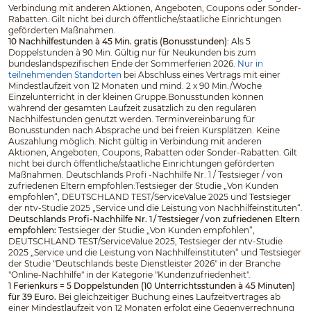
Verbindung mit anderen Aktionen, Angeboten, Coupons oder Sonder-
Rabatten. Gilt nicht bei durch öffentliche/staatliche Einrichtungen
geförderten Maßnahmen.
10 Nachhilfestunden à 45 Min. gratis (Bonusstunden)
: Als 5
Doppelstunden à 90 Min. Gültig nur für Neukunden bis zum
bundeslandspezifischen Ende der Sommerferien 2026.
Nur in
teilnehmenden Standorten
bei Abschluss eines Vertrags mit einer
Mindestlaufzeit von 12 Monaten und mind. 2 x 90 Min./Woche
Einzelunterricht in der kleinen Gruppe.Bonusstunden können
während der gesamten Laufzeit zusätzlich zu den regulären
Nachhilfestunden genutzt werden. Terminvereinbarung für
Bonusstunden nach Absprache und bei freien Kursplätzen. Keine
Auszahlung möglich. Nicht gültig in Verbindung mit anderen
Aktionen, Angeboten, Coupons, Rabatten oder Sonder-Rabatten. Gilt
nicht bei durch öffentliche/staatliche Einrichtungen geförderten
Maßnahmen. Deutschlands Profi -Nachhilfe Nr. 1 / Testsieger / von
zufriedenen Eltern empfohlen:Testsieger der Studie „Von Kunden
empfohlen“, DEUTSCHLAND TEST/ServiceValue 2025 und Testsieger
der ntv-Studie 2025 „Service und die Leistung von Nachhilfeinstituten“.
Deutschlands Profi-Nachhilfe Nr. 1 / Testsieger / von zufriedenen Eltern
empfohlen:
Testsieger der Studie „Von Kunden empfohlen“,
DEUTSCHLAND TEST/ServiceValue 2025, Testsieger der ntv-Studie
2025 „Service und die Leistung von Nachhilfeinstituten“ und Testsieger
der Studie "Deutschlands beste Dienstleister 2026" in der Branche
"Online-Nachhilfe" in der Kategorie "Kundenzufriedenheit".
1 Ferienkurs = 5 Doppelstunden (10 Unterrichtsstunden à 45 Minuten)
für 39 Euro.
Bei gleichzeitiger Buchung eines Laufzeitvertrages ab
einer Mindestlaufzeit von 12 Monaten erfolgt eine Gegenverrechnung