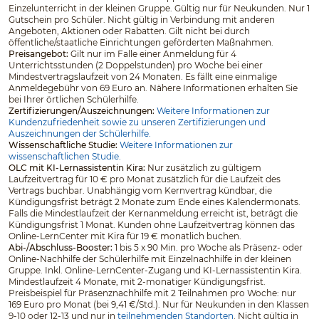
Einzelunterricht in der kleinen Gruppe. Gültig nur für Neukunden. Nur 1
Gutschein pro Schüler. Nicht gültig in Verbindung mit anderen
Angeboten, Aktionen oder Rabatten. Gilt nicht bei durch
öffentliche/staatliche Einrichtungen geförderten Maßnahmen.
Preisangebot:
Gilt nur im Falle einer Anmeldung für 4
Unterrichtsstunden (2 Doppelstunden) pro Woche bei einer
Mindestvertragslaufzeit von 24 Monaten. Es fällt eine einmalige
Anmeldegebühr von 69 Euro an. Nähere Informationen erhalten Sie
bei Ihrer örtlichen Schülerhilfe.
Zertifizierungen/Auszeichnungen:
Weitere Informationen zur
Kundenzufriedenheit sowie zu unseren Zertifizierungen und
Auszeichnungen der Schülerhilfe.
Wissenschaftliche Studie:
Weitere Informationen zur
wissenschaftlichen Studie.
OLC mit KI-Lernassistentin Kira:
Nur zusätzlich zu gültigem
Laufzeitvertrag für 10 € pro Monat zusätzlich für die Laufzeit des
Vertrags buchbar. Unabhängig vom Kernvertrag kündbar, die
Kündigungsfrist beträgt 2 Monate zum Ende eines Kalendermonats.
Falls die Mindestlaufzeit der Kernanmeldung erreicht ist, beträgt die
Kündigungsfrist 1 Monat. Kunden ohne Laufzeitvertrag können das
Online-LernCenter mit Kira für 19 € monatlich buchen.
Abi-/Abschluss-Booster:
1 bis 5 x 90 Min. pro Woche als Präsenz- oder
Online-Nachhilfe der Schülerhilfe mit Einzelnachhilfe in der kleinen
Gruppe. Inkl. Online-LernCenter-Zugang und KI-Lernassistentin Kira.
Mindestlaufzeit 4 Monate, mit 2-monatiger Kündigungsfrist.
Preisbeispiel für Präsenznachhilfe mit 2 Teilnahmen pro Woche: nur
169 Euro pro Monat (bei 9,41 €/Std.). Nur für Neukunden in den Klassen
9-10 oder 12-13 und nur in
teilnehmenden Standorten
. Nicht gültig in