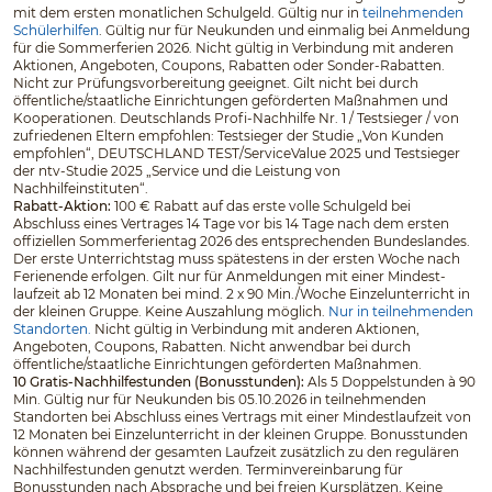
mit dem ersten monatlichen Schulgeld. Gültig nur in
teilnehmenden
Schülerhilfen
. Gültig nur für Neukunden und einmalig bei Anmeldung
für die Sommerferien 2026. Nicht gültig in Verbindung mit anderen
Aktionen, Angeboten, Coupons, Rabatten oder Sonder-Rabatten.
Nicht zur Prüfungsvorbereitung geeignet. Gilt nicht bei durch
öffentliche/staatliche Einrichtungen geförderten Maßnahmen und
Kooperationen. Deutschlands Profi-Nachhilfe Nr. 1 / Testsieger / von
zufriedenen Eltern empfohlen: Testsieger der Studie „Von Kunden
empfohlen“, DEUTSCHLAND TEST/ServiceValue 2025 und Testsieger
der ntv-Studie 2025 „Service und die Leistung von
Nachhilfeinstituten“.
Rabatt-Aktion:
100 € Rabatt auf das erste volle Schulgeld bei
Abschluss eines Vertrages 14 Tage vor bis 14 Tage nach dem ersten
offiziellen Sommerferientag 2026 des entsprechenden Bundeslandes.
Der erste Unterrichtstag muss spätestens in der ersten Woche nach
Ferienende erfolgen. Gilt nur für Anmeldungen mit einer Mindest­
laufzeit ab 12 Monaten bei mind. 2 x 90 Min./Woche Einzelunterricht in
der kleinen Gruppe. Keine Auszahlung möglich.
Nur in teilnehmenden
Standorten.
Nicht gültig in Verbindung mit anderen Aktionen,
Angeboten, Coupons, Rabatten. Nicht anwendbar bei durch
öffentliche/staatliche Einrichtungen geförderten Maßnahmen.
10 Gratis-Nachhilfestunden (Bonusstunden):
Als 5 Doppelstunden à 90
Min. Gültig nur für Neukunden bis 05.10.2026 in teilnehmenden
Standorten bei Abschluss eines Vertrags mit einer Mindestlaufzeit von
12 Monaten bei Einzelunterricht in der kleinen Gruppe. Bonusstunden
können während der gesamten Laufzeit zusätzlich zu den regulären
Nachhilfestunden genutzt werden. Terminvereinbarung für
Bonusstunden nach Absprache und bei freien Kursplätzen. Keine