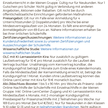
Einzelunterricht in der kleinen Gruppe. Gültig nur für Neukunden. Nur 1
Gutschein pro Schüler. Nicht gültig in Verbindung mit anderen
Angeboten, Aktionen oder Rabatten. Gilt nicht bei durch
öffentliche/staatliche Einrichtungen geförderten Maßnahmen.
Preisangebot:
Gilt nur im Falle einer Anmeldung für 4
Unterrichtsstunden (2 Doppelstunden) pro Woche bei einer
Mindestvertragslaufzeit von 24 Monaten. Es fällt eine einmalige
Anmeldegebühr von 69 Euro an. Nähere Informationen erhalten Sie
bei Ihrer örtlichen Schülerhilfe.
Zertifizierungen/Auszeichnungen:
Weitere Informationen zur
Kundenzufriedenheit sowie zu unseren Zertifizierungen und
Auszeichnungen der Schülerhilfe.
Wissenschaftliche Studie:
Weitere Informationen zur
wissenschaftlichen Studie.
OLC mit KI-Lernassistentin Kira:
Nur zusätzlich zu gültigem
Laufzeitvertrag für 10 € pro Monat zusätzlich für die Laufzeit des
Vertrags buchbar. Unabhängig vom Kernvertrag kündbar, die
Kündigungsfrist beträgt 2 Monate zum Ende eines Kalendermonats.
Falls die Mindestlaufzeit der Kernanmeldung erreicht ist, beträgt die
Kündigungsfrist 1 Monat. Kunden ohne Laufzeitvertrag können das
Online-LernCenter mit Kira für 19 € monatlich buchen.
Abi-/Abschluss-Booster:
1 bis 5 x 90 Min. pro Woche als Präsenz- oder
Online-Nachhilfe der Schülerhilfe mit Einzelnachhilfe in der kleinen
Gruppe. Inkl. Online-LernCenter-Zugang und KI-Lernassistentin Kira.
Mindestlaufzeit 4 Monate, mit 2-monatiger Kündigungsfrist.
Preisbeispiel für Präsenznachhilfe mit 2 Teilnahmen pro Woche: nur
169 Euro pro Monat (bei 9,41 €/Std.). Nur für Neukunden in den Klassen
9-10 oder 12-13 und nur in
teilnehmenden Standorten
. Nicht gültig in