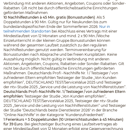
Verbindung mit anderen Aktionen, Angeboten, Coupons oder Sonder-
Rabatten. Gilt nicht bei durch öffentliche/staatliche Einrichtungen
geförderten Maßnahmen.
10 Nachhilfestunden à 45 Min. gratis (Bonusstunden)
: Als 5
Doppelstunden à 90 Min. Gültig nur für Neukunden bis zum
bundeslandspezifischen Ende der Sommerferien 2026.
Nur in
teilnehmenden Standorten
bei Abschluss eines Vertrags mit einer
Mindestlaufzeit von 12 Monaten und mind. 2 x 90 Min./Woche
Einzelunterricht in der kleinen Gruppe.Bonusstunden können
während der gesamten Laufzeit zusätzlich zu den regulären
Nachhilfestunden genutzt werden. Terminvereinbarung für
Bonusstunden nach Absprache und bei freien Kursplätzen. Keine
Auszahlung möglich. Nicht gültig in Verbindung mit anderen
Aktionen, Angeboten, Coupons, Rabatten oder Sonder-Rabatten. Gilt
nicht bei durch öffentliche/staatliche Einrichtungen geförderten
Maßnahmen. Deutschlands Profi -Nachhilfe Nr. 1 / Testsieger / von
zufriedenen Eltern empfohlen:Testsieger der Studie „Von Kunden
empfohlen“, DEUTSCHLAND TEST/ServiceValue 2025 und Testsieger
der ntv-Studie 2025 „Service und die Leistung von Nachhilfeinstituten“.
Deutschlands Profi-Nachhilfe Nr. 1 / Testsieger / von zufriedenen Eltern
empfohlen:
Testsieger der Studie „Von Kunden empfohlen“,
DEUTSCHLAND TEST/ServiceValue 2025, Testsieger der ntv-Studie
2025 „Service und die Leistung von Nachhilfeinstituten“ und Testsieger
der Studie "Deutschlands beste Dienstleister 2026" in der Branche
"Online-Nachhilfe" in der Kategorie "Kundenzufriedenheit".
1 Ferienkurs = 5 Doppelstunden (10 Unterrichtsstunden à 45 Minuten)
für 39 Euro.
Bei gleichzeitiger Buchung eines Laufzeitvertrages ab
einer Mindestlaufzeit von 12 Monaten erfolgt eine Gegenverrechnung