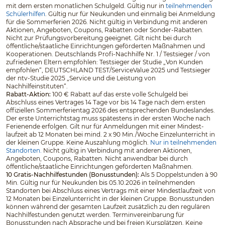
mit dem ersten monatlichen Schulgeld. Gültig nur in
teilnehmenden
Schülerhilfen
. Gültig nur für Neukunden und einmalig bei Anmeldung
für die Sommerferien 2026. Nicht gültig in Verbindung mit anderen
Aktionen, Angeboten, Coupons, Rabatten oder Sonder-Rabatten.
Nicht zur Prüfungsvorbereitung geeignet. Gilt nicht bei durch
öffentliche/staatliche Einrichtungen geförderten Maßnahmen und
Kooperationen. Deutschlands Profi-Nachhilfe Nr. 1 / Testsieger / von
zufriedenen Eltern empfohlen: Testsieger der Studie „Von Kunden
empfohlen“, DEUTSCHLAND TEST/ServiceValue 2025 und Testsieger
der ntv-Studie 2025 „Service und die Leistung von
Nachhilfeinstituten“.
Rabatt-Aktion:
100 € Rabatt auf das erste volle Schulgeld bei
Abschluss eines Vertrages 14 Tage vor bis 14 Tage nach dem ersten
offiziellen Sommerferientag 2026 des entsprechenden Bundeslandes.
Der erste Unterrichtstag muss spätestens in der ersten Woche nach
Ferienende erfolgen. Gilt nur für Anmeldungen mit einer Mindest­
laufzeit ab 12 Monaten bei mind. 2 x 90 Min./Woche Einzelunterricht in
der kleinen Gruppe. Keine Auszahlung möglich.
Nur in teilnehmenden
Standorten.
Nicht gültig in Verbindung mit anderen Aktionen,
Angeboten, Coupons, Rabatten. Nicht anwendbar bei durch
öffentliche/staatliche Einrichtungen geförderten Maßnahmen.
10 Gratis-Nachhilfestunden (Bonusstunden):
Als 5 Doppelstunden à 90
Min. Gültig nur für Neukunden bis 05.10.2026 in teilnehmenden
Standorten bei Abschluss eines Vertrags mit einer Mindestlaufzeit von
12 Monaten bei Einzelunterricht in der kleinen Gruppe. Bonusstunden
können während der gesamten Laufzeit zusätzlich zu den regulären
Nachhilfestunden genutzt werden. Terminvereinbarung für
Bonusstunden nach Absprache und bei freien Kursplätzen. Keine