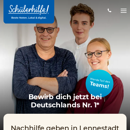
Zum
Hauptinhalt
Na
öff
Werde Teil des
Teams!
Bewirb dich jetzt bei
Deutschlands Nr. 1*
Nachhilfe geben in Lennestadt