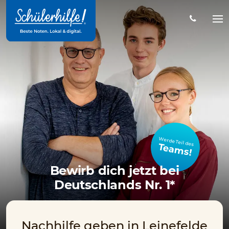
Zum
Hauptinhalt
Na
öff
Werde Teil des
Teams!
Bewirb dich jetzt bei
Deutschlands Nr. 1*
Nachhilfe geben in Leinefelde