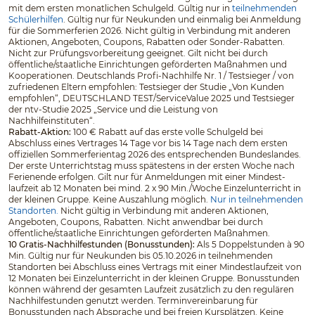
mit dem ersten monatlichen Schulgeld. Gültig nur in
teilnehmenden
Schülerhilfen
. Gültig nur für Neukunden und einmalig bei Anmeldung
für die Sommerferien 2026. Nicht gültig in Verbindung mit anderen
Aktionen, Angeboten, Coupons, Rabatten oder Sonder-Rabatten.
Nicht zur Prüfungsvorbereitung geeignet. Gilt nicht bei durch
öffentliche/staatliche Einrichtungen geförderten Maßnahmen und
Kooperationen. Deutschlands Profi-Nachhilfe Nr. 1 / Testsieger / von
zufriedenen Eltern empfohlen: Testsieger der Studie „Von Kunden
empfohlen“, DEUTSCHLAND TEST/ServiceValue 2025 und Testsieger
der ntv-Studie 2025 „Service und die Leistung von
Nachhilfeinstituten“.
Rabatt-Aktion:
100 € Rabatt auf das erste volle Schulgeld bei
Abschluss eines Vertrages 14 Tage vor bis 14 Tage nach dem ersten
offiziellen Sommerferientag 2026 des entsprechenden Bundeslandes.
Der erste Unterrichtstag muss spätestens in der ersten Woche nach
Ferienende erfolgen. Gilt nur für Anmeldungen mit einer Mindest­
laufzeit ab 12 Monaten bei mind. 2 x 90 Min./Woche Einzelunterricht in
der kleinen Gruppe. Keine Auszahlung möglich.
Nur in teilnehmenden
Standorten.
Nicht gültig in Verbindung mit anderen Aktionen,
Angeboten, Coupons, Rabatten. Nicht anwendbar bei durch
öffentliche/staatliche Einrichtungen geförderten Maßnahmen.
10 Gratis-Nachhilfestunden (Bonusstunden):
Als 5 Doppelstunden à 90
Min. Gültig nur für Neukunden bis 05.10.2026 in teilnehmenden
Standorten bei Abschluss eines Vertrags mit einer Mindestlaufzeit von
12 Monaten bei Einzelunterricht in der kleinen Gruppe. Bonusstunden
können während der gesamten Laufzeit zusätzlich zu den regulären
Nachhilfestunden genutzt werden. Terminvereinbarung für
Bonusstunden nach Absprache und bei freien Kursplätzen. Keine