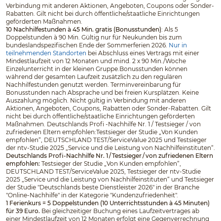
Verbindung mit anderen Aktionen, Angeboten, Coupons oder Sonder-
Rabatten. Gilt nicht bei durch öffentliche/staatliche Einrichtungen
geförderten Maßnahmen.
10 Nachhilfestunden à 45 Min. gratis (Bonusstunden)
: Als 5
Doppelstunden à 90 Min. Gültig nur für Neukunden bis zum
bundeslandspezifischen Ende der Sommerferien 2026.
Nur in
teilnehmenden Standorten
bei Abschluss eines Vertrags mit einer
Mindestlaufzeit von 12 Monaten und mind. 2 x 90 Min./Woche
Einzelunterricht in der kleinen Gruppe.Bonusstunden können
während der gesamten Laufzeit zusätzlich zu den regulären
Nachhilfestunden genutzt werden. Terminvereinbarung für
Bonusstunden nach Absprache und bei freien Kursplätzen. Keine
Auszahlung möglich. Nicht gültig in Verbindung mit anderen
Aktionen, Angeboten, Coupons, Rabatten oder Sonder-Rabatten. Gilt
nicht bei durch öffentliche/staatliche Einrichtungen geförderten
Maßnahmen. Deutschlands Profi -Nachhilfe Nr. 1 / Testsieger / von
zufriedenen Eltern empfohlen:Testsieger der Studie „Von Kunden
empfohlen“, DEUTSCHLAND TEST/ServiceValue 2025 und Testsieger
der ntv-Studie 2025 „Service und die Leistung von Nachhilfeinstituten“.
Deutschlands Profi-Nachhilfe Nr. 1 / Testsieger / von zufriedenen Eltern
empfohlen:
Testsieger der Studie „Von Kunden empfohlen“,
DEUTSCHLAND TEST/ServiceValue 2025, Testsieger der ntv-Studie
2025 „Service und die Leistung von Nachhilfeinstituten“ und Testsieger
der Studie "Deutschlands beste Dienstleister 2026" in der Branche
"Online-Nachhilfe" in der Kategorie "Kundenzufriedenheit".
1 Ferienkurs = 5 Doppelstunden (10 Unterrichtsstunden à 45 Minuten)
für 39 Euro.
Bei gleichzeitiger Buchung eines Laufzeitvertrages ab
einer Mindestlaufzeit von 12 Monaten erfolgt eine Gegenverrechnung