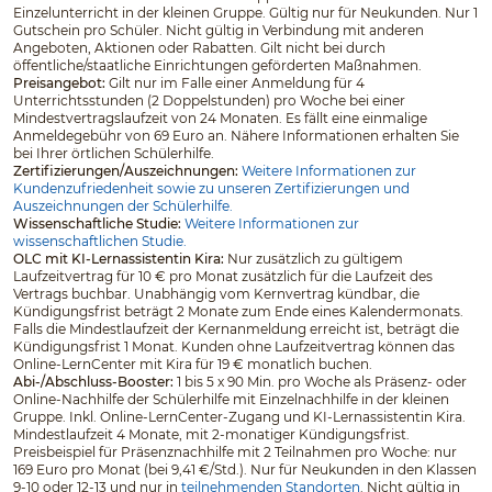
Einzelunterricht in der kleinen Gruppe. Gültig nur für Neukunden. Nur 1
Gutschein pro Schüler. Nicht gültig in Verbindung mit anderen
Angeboten, Aktionen oder Rabatten. Gilt nicht bei durch
öffentliche/staatliche Einrichtungen geförderten Maßnahmen.
Preisangebot:
Gilt nur im Falle einer Anmeldung für 4
Unterrichtsstunden (2 Doppelstunden) pro Woche bei einer
Mindestvertragslaufzeit von 24 Monaten. Es fällt eine einmalige
Anmeldegebühr von 69 Euro an. Nähere Informationen erhalten Sie
bei Ihrer örtlichen Schülerhilfe.
Zertifizierungen/Auszeichnungen:
Weitere Informationen zur
Kundenzufriedenheit sowie zu unseren Zertifizierungen und
Auszeichnungen der Schülerhilfe.
Wissenschaftliche Studie:
Weitere Informationen zur
wissenschaftlichen Studie.
OLC mit KI-Lernassistentin Kira:
Nur zusätzlich zu gültigem
Laufzeitvertrag für 10 € pro Monat zusätzlich für die Laufzeit des
Vertrags buchbar. Unabhängig vom Kernvertrag kündbar, die
Kündigungsfrist beträgt 2 Monate zum Ende eines Kalendermonats.
Falls die Mindestlaufzeit der Kernanmeldung erreicht ist, beträgt die
Kündigungsfrist 1 Monat. Kunden ohne Laufzeitvertrag können das
Online-LernCenter mit Kira für 19 € monatlich buchen.
Abi-/Abschluss-Booster:
1 bis 5 x 90 Min. pro Woche als Präsenz- oder
Online-Nachhilfe der Schülerhilfe mit Einzelnachhilfe in der kleinen
Gruppe. Inkl. Online-LernCenter-Zugang und KI-Lernassistentin Kira.
Mindestlaufzeit 4 Monate, mit 2-monatiger Kündigungsfrist.
Preisbeispiel für Präsenznachhilfe mit 2 Teilnahmen pro Woche: nur
169 Euro pro Monat (bei 9,41 €/Std.). Nur für Neukunden in den Klassen
9-10 oder 12-13 und nur in
teilnehmenden Standorten
. Nicht gültig in