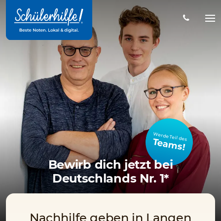
Zum
Hauptinhalt
Na
öff
Werde Teil des
Teams!
Bewirb dich jetzt bei
Deutschlands Nr. 1*
Nachhilfe geben in Langen