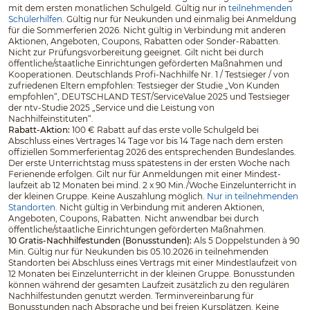
mit dem ersten monatlichen Schulgeld. Gültig nur in
teilnehmenden
Schülerhilfen
. Gültig nur für Neukunden und einmalig bei Anmeldung
für die Sommerferien 2026. Nicht gültig in Verbindung mit anderen
Aktionen, Angeboten, Coupons, Rabatten oder Sonder-Rabatten.
Nicht zur Prüfungsvorbereitung geeignet. Gilt nicht bei durch
öffentliche/staatliche Einrichtungen geförderten Maßnahmen und
Kooperationen. Deutschlands Profi-Nachhilfe Nr. 1 / Testsieger / von
zufriedenen Eltern empfohlen: Testsieger der Studie „Von Kunden
empfohlen“, DEUTSCHLAND TEST/ServiceValue 2025 und Testsieger
der ntv-Studie 2025 „Service und die Leistung von
Nachhilfeinstituten“.
Rabatt-Aktion:
100 € Rabatt auf das erste volle Schulgeld bei
Abschluss eines Vertrages 14 Tage vor bis 14 Tage nach dem ersten
offiziellen Sommerferientag 2026 des entsprechenden Bundeslandes.
Der erste Unterrichtstag muss spätestens in der ersten Woche nach
Ferienende erfolgen. Gilt nur für Anmeldungen mit einer Mindest­
laufzeit ab 12 Monaten bei mind. 2 x 90 Min./Woche Einzelunterricht in
der kleinen Gruppe. Keine Auszahlung möglich.
Nur in teilnehmenden
Standorten.
Nicht gültig in Verbindung mit anderen Aktionen,
Angeboten, Coupons, Rabatten. Nicht anwendbar bei durch
öffentliche/staatliche Einrichtungen geförderten Maßnahmen.
10 Gratis-Nachhilfestunden (Bonusstunden):
Als 5 Doppelstunden à 90
Min. Gültig nur für Neukunden bis 05.10.2026 in teilnehmenden
Standorten bei Abschluss eines Vertrags mit einer Mindestlaufzeit von
12 Monaten bei Einzelunterricht in der kleinen Gruppe. Bonusstunden
können während der gesamten Laufzeit zusätzlich zu den regulären
Nachhilfestunden genutzt werden. Terminvereinbarung für
Bonusstunden nach Absprache und bei freien Kursplätzen. Keine