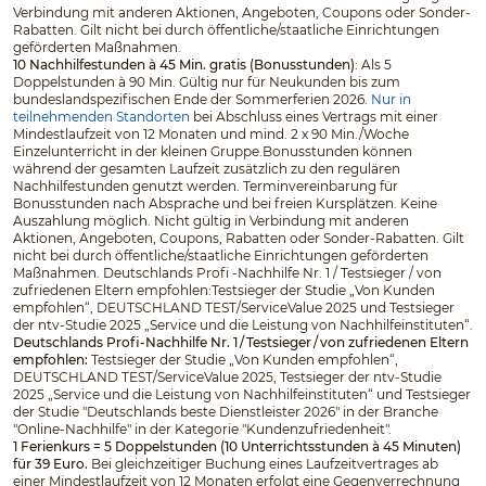
Verbindung mit anderen Aktionen, Angeboten, Coupons oder Sonder-
Rabatten. Gilt nicht bei durch öffentliche/staatliche Einrichtungen
geförderten Maßnahmen.
10 Nachhilfestunden à 45 Min. gratis (Bonusstunden)
: Als 5
Doppelstunden à 90 Min. Gültig nur für Neukunden bis zum
bundeslandspezifischen Ende der Sommerferien 2026.
Nur in
teilnehmenden Standorten
bei Abschluss eines Vertrags mit einer
Mindestlaufzeit von 12 Monaten und mind. 2 x 90 Min./Woche
Einzelunterricht in der kleinen Gruppe.Bonusstunden können
während der gesamten Laufzeit zusätzlich zu den regulären
Nachhilfestunden genutzt werden. Terminvereinbarung für
Bonusstunden nach Absprache und bei freien Kursplätzen. Keine
Auszahlung möglich. Nicht gültig in Verbindung mit anderen
Aktionen, Angeboten, Coupons, Rabatten oder Sonder-Rabatten. Gilt
nicht bei durch öffentliche/staatliche Einrichtungen geförderten
Maßnahmen. Deutschlands Profi -Nachhilfe Nr. 1 / Testsieger / von
zufriedenen Eltern empfohlen:Testsieger der Studie „Von Kunden
empfohlen“, DEUTSCHLAND TEST/ServiceValue 2025 und Testsieger
der ntv-Studie 2025 „Service und die Leistung von Nachhilfeinstituten“.
Deutschlands Profi-Nachhilfe Nr. 1 / Testsieger / von zufriedenen Eltern
empfohlen:
Testsieger der Studie „Von Kunden empfohlen“,
DEUTSCHLAND TEST/ServiceValue 2025, Testsieger der ntv-Studie
2025 „Service und die Leistung von Nachhilfeinstituten“ und Testsieger
der Studie "Deutschlands beste Dienstleister 2026" in der Branche
"Online-Nachhilfe" in der Kategorie "Kundenzufriedenheit".
1 Ferienkurs = 5 Doppelstunden (10 Unterrichtsstunden à 45 Minuten)
für 39 Euro.
Bei gleichzeitiger Buchung eines Laufzeitvertrages ab
einer Mindestlaufzeit von 12 Monaten erfolgt eine Gegenverrechnung