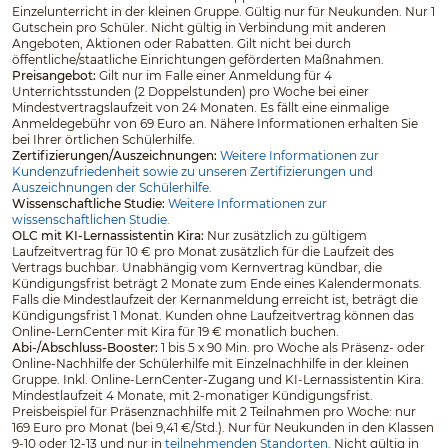
Einzelunterricht in der kleinen Gruppe. Gültig nur für Neukunden. Nur 1
Gutschein pro Schüler. Nicht gültig in Verbindung mit anderen
Angeboten, Aktionen oder Rabatten. Gilt nicht bei durch
öffentliche/staatliche Einrichtungen geförderten Maßnahmen.
Preisangebot:
Gilt nur im Falle einer Anmeldung für 4
Unterrichtsstunden (2 Doppelstunden) pro Woche bei einer
Mindestvertragslaufzeit von 24 Monaten. Es fällt eine einmalige
Anmeldegebühr von 69 Euro an. Nähere Informationen erhalten Sie
bei Ihrer örtlichen Schülerhilfe.
Zertifizierungen/Auszeichnungen:
Weitere Informationen zur
Kundenzufriedenheit sowie zu unseren Zertifizierungen und
Auszeichnungen der Schülerhilfe.
Wissenschaftliche Studie:
Weitere Informationen zur
wissenschaftlichen Studie.
OLC mit KI-Lernassistentin Kira:
Nur zusätzlich zu gültigem
Laufzeitvertrag für 10 € pro Monat zusätzlich für die Laufzeit des
Vertrags buchbar. Unabhängig vom Kernvertrag kündbar, die
Kündigungsfrist beträgt 2 Monate zum Ende eines Kalendermonats.
Falls die Mindestlaufzeit der Kernanmeldung erreicht ist, beträgt die
Kündigungsfrist 1 Monat. Kunden ohne Laufzeitvertrag können das
Online-LernCenter mit Kira für 19 € monatlich buchen.
Abi-/Abschluss-Booster:
1 bis 5 x 90 Min. pro Woche als Präsenz- oder
Online-Nachhilfe der Schülerhilfe mit Einzelnachhilfe in der kleinen
Gruppe. Inkl. Online-LernCenter-Zugang und KI-Lernassistentin Kira.
Mindestlaufzeit 4 Monate, mit 2-monatiger Kündigungsfrist.
Preisbeispiel für Präsenznachhilfe mit 2 Teilnahmen pro Woche: nur
169 Euro pro Monat (bei 9,41 €/Std.). Nur für Neukunden in den Klassen
9-10 oder 12-13 und nur in
teilnehmenden Standorten
. Nicht gültig in