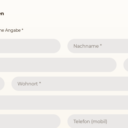
en
ine Angabe
*