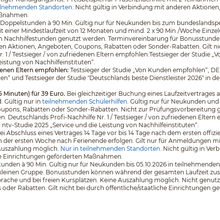
ilnehmenden Standorten
. Nicht gültig in Verbindung mit anderen Aktione
Maßnahmen.
 5 Doppelstunden à 90 Min. Gültig nur für Neukunden bis zum bundeslands
it einer Mindestlaufzeit von 12 Monaten und mind. 2 x 90 Min./Woche Einz
en Nachhilfestunden genutzt werden. Terminvereinbarung für Bonusstunden
en Aktionen, Angeboten, Coupons, Rabatten oder Sonder-Rabatten. Gilt nich
. 1 / Testsieger / von zufriedenen Eltern empfohlen:Testsieger der Stud
eistung von Nachhilfeinstituten“.
edenen Eltern empfohlen:
Testsieger der Studie „Von Kunden empfohlen“, D
ten“ und Testsieger der Studie "Deutschlands beste Dienstleister 2026" in d
5 Minuten) für 39 Euro.
Bei gleichzeitiger Buchung eines Laufzeitvertrages a
 Gültig nur in
teilnehmenden Schülerhilfen
. Gültig nur für Neukunden und
pons, Rabatten oder Sonder-Rabatten. Nicht zur Prüfungsvorbereitung geeig
eutschlands Profi-Nachhilfe Nr. 1 / Testsieger / von zufriedenen Eltern 
v-Studie 2025 „Service und die Leistung von Nachhilfeinstituten“.
 bei Abschluss eines Vertrages 14 Tage vor bis 14 Tage nach dem ersten off
 der ersten Woche nach Ferienende erfolgen. Gilt nur für Anmeldungen mit e
 Auszahlung möglich.
Nur in teilnehmenden Standorten.
Nicht gültig in Ve
che Einrichtungen geförderten Maßnahmen.
unden à 90 Min. Gültig nur für Neukunden bis 05.10.2026 in teilnehmenden 
er kleinen Gruppe. Bonusstunden können während der gesamten Laufzeit zus
che und bei freien Kursplätzen. Keine Auszahlung möglich. Nicht genutzt
der Rabatten. Gilt nicht bei durch öffentliche/staatliche Einrichtungen