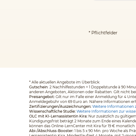
* Pflichtfelder
*
Alle aktuellen Angebote im Überblick:
Gutschein
: 2 Nachhilfestunden = 1 Doppelstunde à 90 Minut
anderen Angeboten, Aktionen oder Rabatten. Gilt nicht be
Preisangebot:
Gilt nur im Falle einer Anmeldung für 4 Unt
Anmeldegebühr von 69 Euro an. Nähere Informationen erhalt
Zertifizierungen/Auszeichnungen:
Weitere Informationen z
Wissenschaftliche Studie:
Weitere Informationen zur wisse
OLC mit KI-Lernassistentin Kira:
Nur zusätzlich zu gültigem
Kündigungsfrist beträgt 2 Monate zum Ende eines Kalender
können das Online-LernCenter mit Kira für 19 € monatlich
Abi-/Abschluss-Booster:
1 bis 5 x 90 Min. pro Woche als Pr
Lernassistentin Kira. Mindestlaufzeit 4 Monate, mit 2-mona