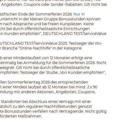
n, Angeboten, Coupons oder Sonder-Rabatten. Gilt nicht bei
pezifischen Ende der Sommerferien 2026.
Nur in
elunterricht in der kleinen Gruppe.Bonusstunden können
 nach Absprache und bei freien Kursplätzen. Keine
t bei durch öffentliche/staatliche Einrichtungen
ie „Von Kunden empfohlen“, DEUTSCHLAND TEST/ServiceValue
EUTSCHLAND TEST/ServiceValue 2025, Testsieger der ntv-
er Branche "Online-Nachhilfe" in der Kategorie
b einer Mindestlaufzeit von 12 Monaten erfolgt eine
 einmalig bei Anmeldung für die Sommerferien 2026. Nicht
net. Gilt nicht bei durch öffentliche/staatliche
empfohlen: Testsieger der Studie „Von Kunden empfohlen“,
iziellen Sommerferientag 2026 des entsprechenden
iner Mindest­ laufzeit ab 12 Monaten bei mind. 2 x 90
rbindung mit anderen Aktionen, Angeboten, Coupons,
Standorten bei Abschluss eines Vertrags mit einer
ätzlich zu den regulären Nachhilfestunden genutzt
e Bonusstunden verfallen nach Vertragsende. Nicht gültig
 geförderten Maßnahmen.