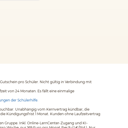
 Gutschein pro Schüler. Nicht gültig in Verbindung mit
eit von 24 Monaten. Es fällt eine einmalige
ngen der Schülerhilfe.
ags buchbar. Unabhängig vom Kernvertrag kündbar, die
 die Kündigungsfrist 1 Monat. Kunden ohne Laufzeitvertrag
einen Gruppe. Inkl. Online-LernCenter-Zugang und KI-
pro Woche: nur 169 Euro pro Monat (bei 9,41 €/Std.). Nur