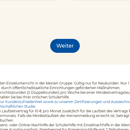
Weiter
en Einzelunterricht in der kleinen Gruppe. Gültig nur für Neukunden. Nur 1
i durch öffentliche/staatliche Einrichtungen geförderten Maßnahmen.
errichtsstunden (2 Doppelstunden) pro Woche bei einer Mindestvertragslaufz
en Sie bei Ihrer örtlichen Schülerhilfe.
ur Kundenzufriedenheit sowie zu unseren Zertifizierungen und Auszeichnu
nschaftlichen Studie.
 Laufzeitvertrag für 10 € pro Monat zusätzlich für die Laufzeit des Vertr
monats. Falls die Mindestlaufzeit der Kernanmeldung erreicht ist, beträgt
 buchen.
äsenz- oder Online-Nachhilfe der Schülerhilfe mit Einzelnachhilfe in der kl
tiger Kündigungsfrist. Preisbeispiel für Präsenznachhilfe mit 2 Teilnahmen 