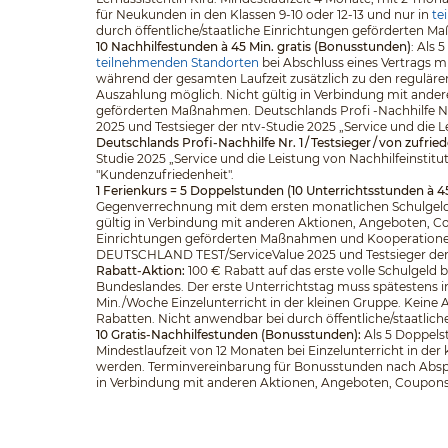
für Neukunden in den Klassen 9-10 oder 12-13 und nur in
te
durch öffentliche/staatliche Einrichtungen geförderten 
10 Nachhilfestunden à 45 Min. gratis (Bonusstunden)
: Als
teilnehmenden Standorten
bei Abschluss eines Vertrags m
während der gesamten Laufzeit zusätzlich zu den regulär
Auszahlung möglich. Nicht gültig in Verbindung mit ander
geförderten Maßnahmen. Deutschlands Profi -Nachhilfe Nr
2025 und Testsieger der ntv-Studie 2025 „Service und die L
Deutschlands Profi-Nachhilfe Nr. 1 / Testsieger / von zufri
Studie 2025 „Service und die Leistung von Nachhilfeinstitu
"Kundenzufriedenheit".
1 Ferienkurs = 5 Doppelstunden (10 Unterrichtsstunden à 4
Gegenverrechnung mit dem ersten monatlichen Schulgeld.
gültig in Verbindung mit anderen Aktionen, Angeboten, Cou
Einrichtungen geförderten Maßnahmen und Kooperationen. D
DEUTSCHLAND TEST/ServiceValue 2025 und Testsieger der nt
Rabatt-Aktion:
100 € Rabatt auf das erste volle Schulgeld
Bundeslandes. Der erste Unterrichtstag muss spätestens in
Min./Woche Einzelunterricht in der kleinen Gruppe. Keine
Rabatten. Nicht anwendbar bei durch öffentliche/staatli
10 Gratis-Nachhilfestunden (Bonusstunden):
Als 5 Doppelst
Mindestlaufzeit von 12 Monaten bei Einzelunterricht in d
werden. Terminvereinbarung für Bonusstunden nach Abspra
in Verbindung mit anderen Aktionen, Angeboten, Coupons o