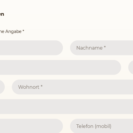
en
ine Angabe
*