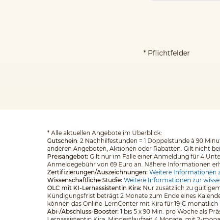
* Pflichtfelder
*
Alle aktuellen Angebote im Überblick:
Gutschein
: 2 Nachhilfestunden = 1 Doppelstunde à 90 Minut
anderen Angeboten, Aktionen oder Rabatten. Gilt nicht be
Preisangebot:
Gilt nur im Falle einer Anmeldung für 4 Unt
Anmeldegebühr von 69 Euro an. Nähere Informationen erhalt
Zertifizierungen/Auszeichnungen:
Weitere Informationen z
Wissenschaftliche Studie:
Weitere Informationen zur wisse
OLC mit KI-Lernassistentin Kira:
Nur zusätzlich zu gültigem
Kündigungsfrist beträgt 2 Monate zum Ende eines Kalender
können das Online-LernCenter mit Kira für 19 € monatlich
Abi-/Abschluss-Booster:
1 bis 5 x 90 Min. pro Woche als Pr
Lernassistentin Kira. Mindestlaufzeit 4 Monate, mit 2-mona