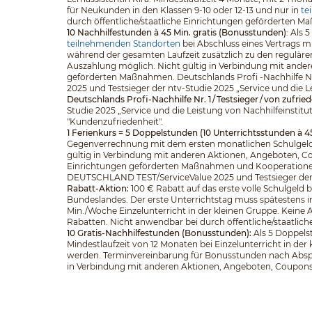
für Neukunden in den Klassen 9-10 oder 12-13 und nur in
te
durch öffentliche/staatliche Einrichtungen geförderten 
10 Nachhilfestunden à 45 Min. gratis (Bonusstunden)
: Als
teilnehmenden Standorten
bei Abschluss eines Vertrags m
während der gesamten Laufzeit zusätzlich zu den regulär
Auszahlung möglich. Nicht gültig in Verbindung mit ander
geförderten Maßnahmen. Deutschlands Profi -Nachhilfe Nr
2025 und Testsieger der ntv-Studie 2025 „Service und die L
Deutschlands Profi-Nachhilfe Nr. 1 / Testsieger / von zufri
Studie 2025 „Service und die Leistung von Nachhilfeinstitu
"Kundenzufriedenheit".
1 Ferienkurs = 5 Doppelstunden (10 Unterrichtsstunden à 4
Gegenverrechnung mit dem ersten monatlichen Schulgeld.
gültig in Verbindung mit anderen Aktionen, Angeboten, Cou
Einrichtungen geförderten Maßnahmen und Kooperationen. D
DEUTSCHLAND TEST/ServiceValue 2025 und Testsieger der nt
Rabatt-Aktion:
100 € Rabatt auf das erste volle Schulgeld
Bundeslandes. Der erste Unterrichtstag muss spätestens in
Min./Woche Einzelunterricht in der kleinen Gruppe. Keine
Rabatten. Nicht anwendbar bei durch öffentliche/staatli
10 Gratis-Nachhilfestunden (Bonusstunden):
Als 5 Doppelst
Mindestlaufzeit von 12 Monaten bei Einzelunterricht in d
werden. Terminvereinbarung für Bonusstunden nach Abspra
in Verbindung mit anderen Aktionen, Angeboten, Coupons o