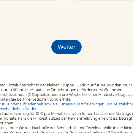
Weiter
en Einzelunterricht in der kleinen Gruppe. Gültig nur für Neukunden. Nur 1
i durch öffentliche/staatliche Einrichtungen geförderten Maßnahmen.
errichtsstunden (2 Doppelstunden) pro Woche bei einer Mindestvertragslaufz
en Sie bei Ihrer örtlichen Schülerhilfe.
ur Kundenzufriedenheit sowie zu unseren Zertifizierungen und Auszeichnu
nschaftlichen Studie.
 Laufzeitvertrag für 10 € pro Monat zusätzlich für die Laufzeit des Vertr
monats. Falls die Mindestlaufzeit der Kernanmeldung erreicht ist, beträgt
 buchen.
äsenz- oder Online-Nachhilfe der Schülerhilfe mit Einzelnachhilfe in der kl
tiger Kündigungsfrist. Preisbeispiel für Präsenznachhilfe mit 2 Teilnahmen 