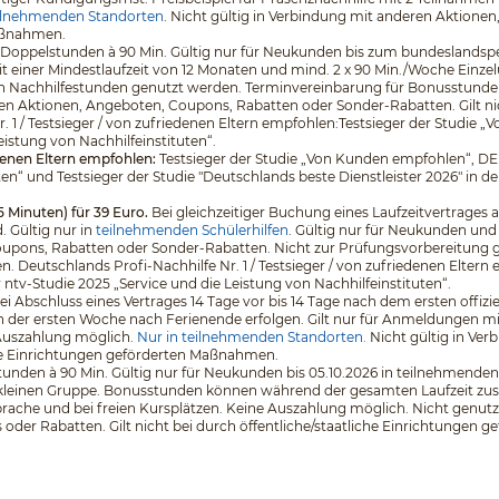
ilnehmenden Standorten
. Nicht gültig in Verbindung mit anderen Aktione
Maßnahmen.
 5 Doppelstunden à 90 Min. Gültig nur für Neukunden bis zum bundeslands
it einer Mindestlaufzeit von 12 Monaten und mind. 2 x 90 Min./Woche Einz
en Nachhilfestunden genutzt werden. Terminvereinbarung für Bonusstunden
en Aktionen, Angeboten, Coupons, Rabatten oder Sonder-Rabatten. Gilt nich
. 1 / Testsieger / von zufriedenen Eltern empfohlen:Testsieger der Stud
eistung von Nachhilfeinstituten“.
edenen Eltern empfohlen:
Testsieger der Studie „Von Kunden empfohlen“, D
ten“ und Testsieger der Studie "Deutschlands beste Dienstleister 2026" in d
5 Minuten) für 39 Euro.
Bei gleichzeitiger Buchung eines Laufzeitvertrages a
 Gültig nur in
teilnehmenden Schülerhilfen
. Gültig nur für Neukunden und
pons, Rabatten oder Sonder-Rabatten. Nicht zur Prüfungsvorbereitung geeig
eutschlands Profi-Nachhilfe Nr. 1 / Testsieger / von zufriedenen Eltern 
v-Studie 2025 „Service und die Leistung von Nachhilfeinstituten“.
 bei Abschluss eines Vertrages 14 Tage vor bis 14 Tage nach dem ersten off
 der ersten Woche nach Ferienende erfolgen. Gilt nur für Anmeldungen mit e
 Auszahlung möglich.
Nur in teilnehmenden Standorten.
Nicht gültig in Ve
che Einrichtungen geförderten Maßnahmen.
unden à 90 Min. Gültig nur für Neukunden bis 05.10.2026 in teilnehmenden 
er kleinen Gruppe. Bonusstunden können während der gesamten Laufzeit zus
che und bei freien Kursplätzen. Keine Auszahlung möglich. Nicht genutzt
der Rabatten. Gilt nicht bei durch öffentliche/staatliche Einrichtungen