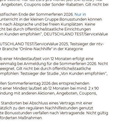
n, Angeboten, Coupons oder Sonder-Rabatten. Gilt nicht bei
pezifischen Ende der Sommerferien 2026.
Nur in
elunterricht in der kleinen Gruppe.Bonusstunden können
 nach Absprache und bei freien Kursplätzen. Keine
t bei durch öffentliche/staatliche Einrichtungen
ie „Von Kunden empfohlen“, DEUTSCHLAND TEST/ServiceValue
EUTSCHLAND TEST/ServiceValue 2025, Testsieger der ntv-
er Branche "Online-Nachhilfe" in der Kategorie
b einer Mindestlaufzeit von 12 Monaten erfolgt eine
 einmalig bei Anmeldung für die Sommerferien 2026. Nicht
net. Gilt nicht bei durch öffentliche/staatliche
empfohlen: Testsieger der Studie „Von Kunden empfohlen“,
iziellen Sommerferientag 2026 des entsprechenden
iner Mindest­ laufzeit ab 12 Monaten bei mind. 2 x 90
rbindung mit anderen Aktionen, Angeboten, Coupons,
Standorten bei Abschluss eines Vertrags mit einer
ätzlich zu den regulären Nachhilfestunden genutzt
e Bonusstunden verfallen nach Vertragsende. Nicht gültig
 geförderten Maßnahmen.