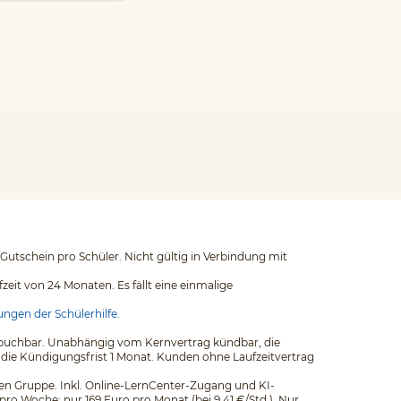
 Gutschein pro Schüler. Nicht gültig in Verbindung mit
eit von 24 Monaten. Es fällt eine einmalige
ngen der Schülerhilfe.
ags buchbar. Unabhängig vom Kernvertrag kündbar, die
 die Kündigungsfrist 1 Monat. Kunden ohne Laufzeitvertrag
einen Gruppe. Inkl. Online-LernCenter-Zugang und KI-
pro Woche: nur 169 Euro pro Monat (bei 9,41 €/Std.). Nur