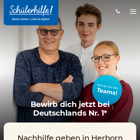
Zum
Hauptinhalt
Na
öff
Werde Teil des
Teams!
Bewirb dich jetzt bei
Deutschlands Nr. 1*
Nachhilfe geben in Herborn