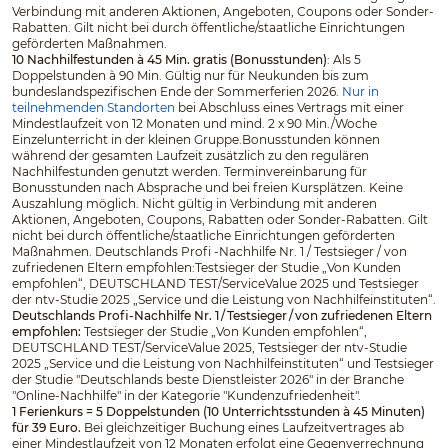
Verbindung mit anderen Aktionen, Angeboten, Coupons oder Sonder-
Rabatten. Gilt nicht bei durch öffentliche/staatliche Einrichtungen
geförderten Maßnahmen.
10 Nachhilfestunden à 45 Min. gratis (Bonusstunden)
: Als 5
Doppelstunden à 90 Min. Gültig nur für Neukunden bis zum
bundeslandspezifischen Ende der Sommerferien 2026.
Nur in
teilnehmenden Standorten
bei Abschluss eines Vertrags mit einer
Mindestlaufzeit von 12 Monaten und mind. 2 x 90 Min./Woche
Einzelunterricht in der kleinen Gruppe.Bonusstunden können
während der gesamten Laufzeit zusätzlich zu den regulären
Nachhilfestunden genutzt werden. Terminvereinbarung für
Bonusstunden nach Absprache und bei freien Kursplätzen. Keine
Auszahlung möglich. Nicht gültig in Verbindung mit anderen
Aktionen, Angeboten, Coupons, Rabatten oder Sonder-Rabatten. Gilt
nicht bei durch öffentliche/staatliche Einrichtungen geförderten
Maßnahmen. Deutschlands Profi -Nachhilfe Nr. 1 / Testsieger / von
zufriedenen Eltern empfohlen:Testsieger der Studie „Von Kunden
empfohlen“, DEUTSCHLAND TEST/ServiceValue 2025 und Testsieger
der ntv-Studie 2025 „Service und die Leistung von Nachhilfeinstituten“.
Deutschlands Profi-Nachhilfe Nr. 1 / Testsieger / von zufriedenen Eltern
empfohlen:
Testsieger der Studie „Von Kunden empfohlen“,
DEUTSCHLAND TEST/ServiceValue 2025, Testsieger der ntv-Studie
2025 „Service und die Leistung von Nachhilfeinstituten“ und Testsieger
der Studie "Deutschlands beste Dienstleister 2026" in der Branche
"Online-Nachhilfe" in der Kategorie "Kundenzufriedenheit".
1 Ferienkurs = 5 Doppelstunden (10 Unterrichtsstunden à 45 Minuten)
für 39 Euro.
Bei gleichzeitiger Buchung eines Laufzeitvertrages ab
einer Mindestlaufzeit von 12 Monaten erfolgt eine Gegenverrechnung