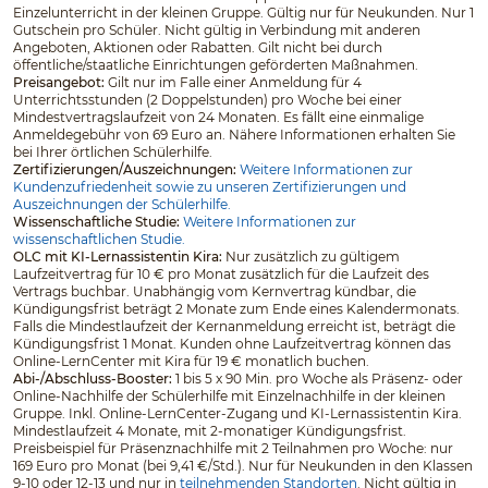
Einzelunterricht in der kleinen Gruppe. Gültig nur für Neukunden. Nur 1
Gutschein pro Schüler. Nicht gültig in Verbindung mit anderen
Angeboten, Aktionen oder Rabatten. Gilt nicht bei durch
öffentliche/staatliche Einrichtungen geförderten Maßnahmen.
Preisangebot:
Gilt nur im Falle einer Anmeldung für 4
Unterrichtsstunden (2 Doppelstunden) pro Woche bei einer
Mindestvertragslaufzeit von 24 Monaten. Es fällt eine einmalige
Anmeldegebühr von 69 Euro an. Nähere Informationen erhalten Sie
bei Ihrer örtlichen Schülerhilfe.
Zertifizierungen/Auszeichnungen:
Weitere Informationen zur
Kundenzufriedenheit sowie zu unseren Zertifizierungen und
Auszeichnungen der Schülerhilfe.
Wissenschaftliche Studie:
Weitere Informationen zur
wissenschaftlichen Studie.
OLC mit KI-Lernassistentin Kira:
Nur zusätzlich zu gültigem
Laufzeitvertrag für 10 € pro Monat zusätzlich für die Laufzeit des
Vertrags buchbar. Unabhängig vom Kernvertrag kündbar, die
Kündigungsfrist beträgt 2 Monate zum Ende eines Kalendermonats.
Falls die Mindestlaufzeit der Kernanmeldung erreicht ist, beträgt die
Kündigungsfrist 1 Monat. Kunden ohne Laufzeitvertrag können das
Online-LernCenter mit Kira für 19 € monatlich buchen.
Abi-/Abschluss-Booster:
1 bis 5 x 90 Min. pro Woche als Präsenz- oder
Online-Nachhilfe der Schülerhilfe mit Einzelnachhilfe in der kleinen
Gruppe. Inkl. Online-LernCenter-Zugang und KI-Lernassistentin Kira.
Mindestlaufzeit 4 Monate, mit 2-monatiger Kündigungsfrist.
Preisbeispiel für Präsenznachhilfe mit 2 Teilnahmen pro Woche: nur
169 Euro pro Monat (bei 9,41 €/Std.). Nur für Neukunden in den Klassen
9-10 oder 12-13 und nur in
teilnehmenden Standorten
. Nicht gültig in