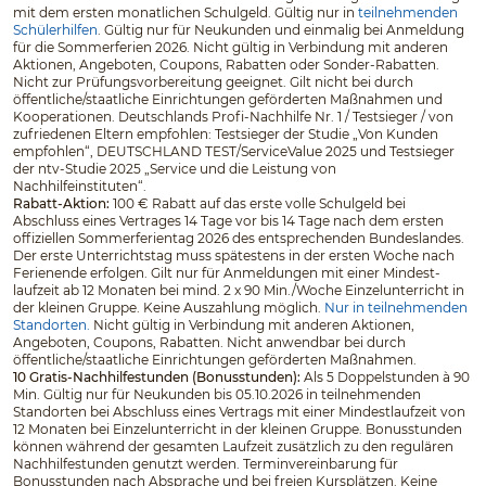
mit dem ersten monatlichen Schulgeld. Gültig nur in
teilnehmenden
Schülerhilfen
. Gültig nur für Neukunden und einmalig bei Anmeldung
für die Sommerferien 2026. Nicht gültig in Verbindung mit anderen
Aktionen, Angeboten, Coupons, Rabatten oder Sonder-Rabatten.
Nicht zur Prüfungsvorbereitung geeignet. Gilt nicht bei durch
öffentliche/staatliche Einrichtungen geförderten Maßnahmen und
Kooperationen. Deutschlands Profi-Nachhilfe Nr. 1 / Testsieger / von
zufriedenen Eltern empfohlen: Testsieger der Studie „Von Kunden
empfohlen“, DEUTSCHLAND TEST/ServiceValue 2025 und Testsieger
der ntv-Studie 2025 „Service und die Leistung von
Nachhilfeinstituten“.
Rabatt-Aktion:
100 € Rabatt auf das erste volle Schulgeld bei
Abschluss eines Vertrages 14 Tage vor bis 14 Tage nach dem ersten
offiziellen Sommerferientag 2026 des entsprechenden Bundeslandes.
Der erste Unterrichtstag muss spätestens in der ersten Woche nach
Ferienende erfolgen. Gilt nur für Anmeldungen mit einer Mindest­
laufzeit ab 12 Monaten bei mind. 2 x 90 Min./Woche Einzelunterricht in
der kleinen Gruppe. Keine Auszahlung möglich.
Nur in teilnehmenden
Standorten.
Nicht gültig in Verbindung mit anderen Aktionen,
Angeboten, Coupons, Rabatten. Nicht anwendbar bei durch
öffentliche/staatliche Einrichtungen geförderten Maßnahmen.
10 Gratis-Nachhilfestunden (Bonusstunden):
Als 5 Doppelstunden à 90
Min. Gültig nur für Neukunden bis 05.10.2026 in teilnehmenden
Standorten bei Abschluss eines Vertrags mit einer Mindestlaufzeit von
12 Monaten bei Einzelunterricht in der kleinen Gruppe. Bonusstunden
können während der gesamten Laufzeit zusätzlich zu den regulären
Nachhilfestunden genutzt werden. Terminvereinbarung für
Bonusstunden nach Absprache und bei freien Kursplätzen. Keine