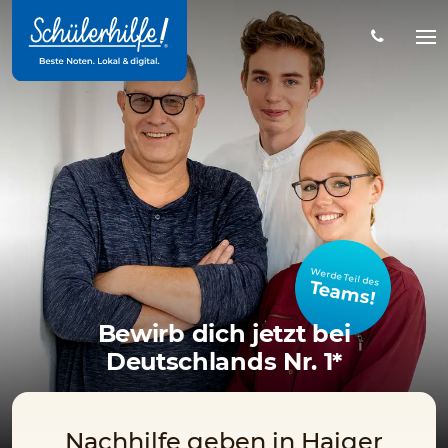
Zum
Hauptinhalt
Na
öff
Werde Teil des
Teams!
Bewirb dich jetzt bei
Deutschlands Nr. 1*
Nachhilfe geben in Haiger