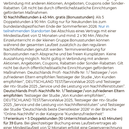
Verbindung mit anderen Aktionen, Angeboten, Coupons oder Sonder-
Rabatten. Gilt nicht bei durch öffentliche/staatliche Einrichtungen
geförderten Maßnahmen.
10 Nachhilfestunden à 45 Min. gratis (Bonusstunden)
: Als 5
Doppelstunden à 90 Min. Gültig nur für Neukunden bis zum
bundeslandspezifischen Ende der Sommerferien 2026.
Nur in
teilnehmenden Standorten
bei Abschluss eines Vertrags mit einer
Mindestlaufzeit von 12 Monaten und mind. 2 x 90 Min./Woche
Einzelunterricht in der kleinen Gruppe.Bonusstunden können
während der gesamten Laufzeit zusätzlich zu den regulären
Nachhilfestunden genutzt werden. Terminvereinbarung für
Bonusstunden nach Absprache und bei freien Kursplätzen. Keine
Auszahlung möglich. Nicht gültig in Verbindung mit anderen
Aktionen, Angeboten, Coupons, Rabatten oder Sonder-Rabatten. Gilt
nicht bei durch öffentliche/staatliche Einrichtungen geförderten
Maßnahmen. Deutschlands Profi -Nachhilfe Nr. 1 / Testsieger / von
zufriedenen Eltern empfohlen:Testsieger der Studie „Von Kunden
empfohlen“, DEUTSCHLAND TEST/ServiceValue 2025 und Testsieger
der ntv-Studie 2025 „Service und die Leistung von Nachhilfeinstituten“.
Deutschlands Profi-Nachhilfe Nr. 1 / Testsieger / von zufriedenen Eltern
empfohlen:
Testsieger der Studie „Von Kunden empfohlen“,
DEUTSCHLAND TEST/ServiceValue 2025, Testsieger der ntv-Studie
2025 „Service und die Leistung von Nachhilfeinstituten“ und Testsieger
der Studie "Deutschlands beste Dienstleister 2026" in der Branche
"Online-Nachhilfe" in der Kategorie "Kundenzufriedenheit".
1 Ferienkurs = 5 Doppelstunden (10 Unterrichtsstunden à 45 Minuten)
für 39 Euro.
Bei gleichzeitiger Buchung eines Laufzeitvertrages ab
einer Mindestlaufzeit von 12 Monaten erfolgt eine Gegenverrechnung