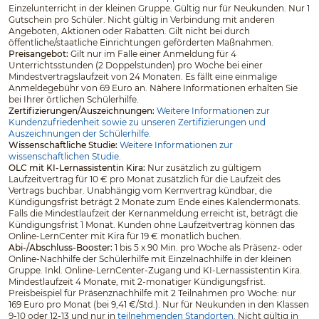
Einzelunterricht in der kleinen Gruppe. Gültig nur für Neukunden. Nur 1
Gutschein pro Schüler. Nicht gültig in Verbindung mit anderen
Angeboten, Aktionen oder Rabatten. Gilt nicht bei durch
öffentliche/staatliche Einrichtungen geförderten Maßnahmen.
Preisangebot:
Gilt nur im Falle einer Anmeldung für 4
Unterrichtsstunden (2 Doppelstunden) pro Woche bei einer
Mindestvertragslaufzeit von 24 Monaten. Es fällt eine einmalige
Anmeldegebühr von 69 Euro an. Nähere Informationen erhalten Sie
bei Ihrer örtlichen Schülerhilfe.
Zertifizierungen/Auszeichnungen:
Weitere Informationen zur
Kundenzufriedenheit sowie zu unseren Zertifizierungen und
Auszeichnungen der Schülerhilfe.
Wissenschaftliche Studie:
Weitere Informationen zur
wissenschaftlichen Studie.
OLC mit KI-Lernassistentin Kira:
Nur zusätzlich zu gültigem
Laufzeitvertrag für 10 € pro Monat zusätzlich für die Laufzeit des
Vertrags buchbar. Unabhängig vom Kernvertrag kündbar, die
Kündigungsfrist beträgt 2 Monate zum Ende eines Kalendermonats.
Falls die Mindestlaufzeit der Kernanmeldung erreicht ist, beträgt die
Kündigungsfrist 1 Monat. Kunden ohne Laufzeitvertrag können das
Online-LernCenter mit Kira für 19 € monatlich buchen.
Abi-/Abschluss-Booster:
1 bis 5 x 90 Min. pro Woche als Präsenz- oder
Online-Nachhilfe der Schülerhilfe mit Einzelnachhilfe in der kleinen
Gruppe. Inkl. Online-LernCenter-Zugang und KI-Lernassistentin Kira.
Mindestlaufzeit 4 Monate, mit 2-monatiger Kündigungsfrist.
Preisbeispiel für Präsenznachhilfe mit 2 Teilnahmen pro Woche: nur
169 Euro pro Monat (bei 9,41 €/Std.). Nur für Neukunden in den Klassen
9-10 oder 12-13 und nur in
teilnehmenden Standorten
. Nicht gültig in