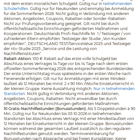
mit dem ersten monatlichen Schulgeld. Gültig nur in
teilnehmenden
Schülerhilfen
. Gültig nur für Neukunden und einmalig bei Anmeldung
für die Sommerferien 2026. Nicht gültig in Verbindung mit anderen
Aktionen, Angeboten, Coupons, Rabatten oder Sonder-Rabatten.
Nicht zur Prüfungsvorbereitung geeignet. Gilt nicht bei durch
öffentliche/staatliche Einrichtungen geförderten Maßnahmen und
Kooperationen. Deutschlands Profi-Nachhilfe Nr. 1 / Testsieger / von
zufriedenen Eltern empfohlen: Testsieger der Studie „Von Kunden
empfohlen“, DEUTSCHLAND TEST/ServiceValue 2025 und Testsieger
der ntv-Studie 2025 „Service und die Leistung von
Nachhilfeinstituten“.
Rabatt-Aktion:
100 € Rabatt auf das erste volle Schulgeld bei
Abschluss eines Vertrages 14 Tage vor bis 14 Tage nach dem ersten
offiziellen Sommerferientag 2026 des entsprechenden Bundeslandes.
Der erste Unterrichtstag muss spätestens in der ersten Woche nach
Ferienende erfolgen. Gilt nur für Anmeldungen mit einer Mindest­
laufzeit ab 12 Monaten bei mind. 2 x 90 Min./Woche Einzelunterricht in
der kleinen Gruppe. Keine Auszahlung möglich.
Nur in teilnehmenden
Standorten.
Nicht gültig in Verbindung mit anderen Aktionen,
Angeboten, Coupons, Rabatten. Nicht anwendbar bei durch
öffentliche/staatliche Einrichtungen geförderten Maßnahmen.
10 Gratis-Nachhilfestunden (Bonusstunden):
Als 5 Doppelstunden à 90
Min. Gültig nur für Neukunden bis 05.10.2026 in teilnehmenden
Standorten bei Abschluss eines Vertrags mit einer Mindestlaufzeit von
12 Monaten bei Einzelunterricht in der kleinen Gruppe. Bonusstunden
können während der gesamten Laufzeit zusätzlich zu den regulären
Nachhilfestunden genutzt werden. Terminvereinbarung für
Bonusstunden nach Absprache und bei freien Kursplätzen. Keine