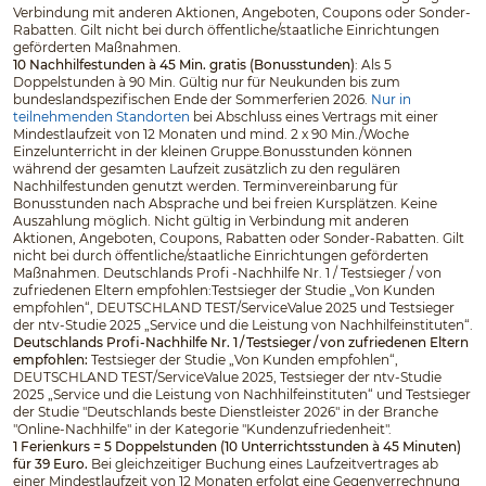
Verbindung mit anderen Aktionen, Angeboten, Coupons oder Sonder-
Rabatten. Gilt nicht bei durch öffentliche/staatliche Einrichtungen
geförderten Maßnahmen.
10 Nachhilfestunden à 45 Min. gratis (Bonusstunden)
: Als 5
Doppelstunden à 90 Min. Gültig nur für Neukunden bis zum
bundeslandspezifischen Ende der Sommerferien 2026.
Nur in
teilnehmenden Standorten
bei Abschluss eines Vertrags mit einer
Mindestlaufzeit von 12 Monaten und mind. 2 x 90 Min./Woche
Einzelunterricht in der kleinen Gruppe.Bonusstunden können
während der gesamten Laufzeit zusätzlich zu den regulären
Nachhilfestunden genutzt werden. Terminvereinbarung für
Bonusstunden nach Absprache und bei freien Kursplätzen. Keine
Auszahlung möglich. Nicht gültig in Verbindung mit anderen
Aktionen, Angeboten, Coupons, Rabatten oder Sonder-Rabatten. Gilt
nicht bei durch öffentliche/staatliche Einrichtungen geförderten
Maßnahmen. Deutschlands Profi -Nachhilfe Nr. 1 / Testsieger / von
zufriedenen Eltern empfohlen:Testsieger der Studie „Von Kunden
empfohlen“, DEUTSCHLAND TEST/ServiceValue 2025 und Testsieger
der ntv-Studie 2025 „Service und die Leistung von Nachhilfeinstituten“.
Deutschlands Profi-Nachhilfe Nr. 1 / Testsieger / von zufriedenen Eltern
empfohlen:
Testsieger der Studie „Von Kunden empfohlen“,
DEUTSCHLAND TEST/ServiceValue 2025, Testsieger der ntv-Studie
2025 „Service und die Leistung von Nachhilfeinstituten“ und Testsieger
der Studie "Deutschlands beste Dienstleister 2026" in der Branche
"Online-Nachhilfe" in der Kategorie "Kundenzufriedenheit".
1 Ferienkurs = 5 Doppelstunden (10 Unterrichtsstunden à 45 Minuten)
für 39 Euro.
Bei gleichzeitiger Buchung eines Laufzeitvertrages ab
einer Mindestlaufzeit von 12 Monaten erfolgt eine Gegenverrechnung