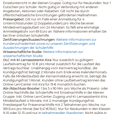
Einzelunterricht in der kleinen Gruppe. Gültig nur für Neukunden. Nur 1
Gutschein pro Schüler. Nicht gültig in Verbindung mit anderen
Angeboten, Aktionen oder Rabatten. Gilt nicht bei durch
öffentliche/staatliche Einrichtungen geförderten Maßnahmen.
Preisangebot:
Gilt nur im Falle einer Anmeldung für 4
Unterrichtsstunden (2 Doppelstunden) pro Woche bei einer
Mindestvertragslaufzeit von 24 Monaten. Es fällt eine einmalige
Anmeldegebühr von 69 Euro an. Nähere Informationen erhalten Sie
bei Ihrer örtlichen Schülerhilfe.
Zertifizierungen/Auszeichnungen:
Weitere Informationen zur
Kundenzufriedenheit sowie zu unseren Zertifizierungen und
Auszeichnungen der Schülerhilfe.
Wissenschaftliche Studie:
Weitere Informationen zur
wissenschaftlichen Studie.
OLC mit KI-Lernassistentin Kira:
Nur zusätzlich zu gültigem
Laufzeitvertrag für 10 € pro Monat zusätzlich für die Laufzeit des
Vertrags buchbar. Unabhängig vom Kernvertrag kündbar, die
Kündigungsfrist beträgt 2 Monate zum Ende eines Kalendermonats.
Falls die Mindestlaufzeit der Kernanmeldung erreicht ist, beträgt die
Kündigungsfrist 1 Monat. Kunden ohne Laufzeitvertrag können das
Online-LernCenter mit Kira für 19 € monatlich buchen.
Abi-/Abschluss-Booster:
1 bis 5 x 90 Min. pro Woche als Präsenz- oder
Online-Nachhilfe der Schülerhilfe mit Einzelnachhilfe in der kleinen
Gruppe. Inkl. Online-LernCenter-Zugang und KI-Lernassistentin Kira.
Mindestlaufzeit 4 Monate, mit 2-monatiger Kündigungsfrist.
Preisbeispiel für Präsenznachhilfe mit 2 Teilnahmen pro Woche: nur
169 Euro pro Monat (bei 9,41 €/Std.). Nur für Neukunden in den Klassen
9-10 oder 12-13 und nur in
teilnehmenden Standorten
. Nicht gültig in