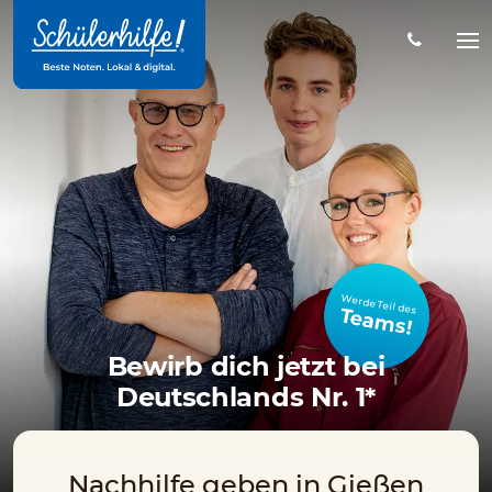
Zum
Hauptinhalt
Na
öff
Werde Teil des
Teams!
Bewirb dich jetzt bei
Deutschlands Nr. 1*
Nachhilfe geben in Gießen