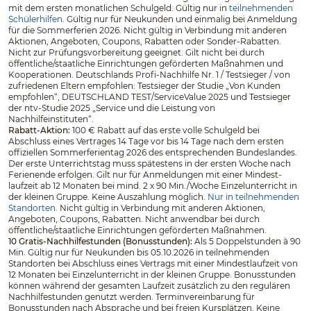
mit dem ersten monatlichen Schulgeld. Gültig nur in
teilnehmenden
Schülerhilfen
. Gültig nur für Neukunden und einmalig bei Anmeldung
für die Sommerferien 2026. Nicht gültig in Verbindung mit anderen
Aktionen, Angeboten, Coupons, Rabatten oder Sonder-Rabatten.
Nicht zur Prüfungsvorbereitung geeignet. Gilt nicht bei durch
öffentliche/staatliche Einrichtungen geförderten Maßnahmen und
Kooperationen. Deutschlands Profi-Nachhilfe Nr. 1 / Testsieger / von
zufriedenen Eltern empfohlen: Testsieger der Studie „Von Kunden
empfohlen“, DEUTSCHLAND TEST/ServiceValue 2025 und Testsieger
der ntv-Studie 2025 „Service und die Leistung von
Nachhilfeinstituten“.
Rabatt-Aktion:
100 € Rabatt auf das erste volle Schulgeld bei
Abschluss eines Vertrages 14 Tage vor bis 14 Tage nach dem ersten
offiziellen Sommerferientag 2026 des entsprechenden Bundeslandes.
Der erste Unterrichtstag muss spätestens in der ersten Woche nach
Ferienende erfolgen. Gilt nur für Anmeldungen mit einer Mindest­
laufzeit ab 12 Monaten bei mind. 2 x 90 Min./Woche Einzelunterricht in
der kleinen Gruppe. Keine Auszahlung möglich.
Nur in teilnehmenden
Standorten.
Nicht gültig in Verbindung mit anderen Aktionen,
Angeboten, Coupons, Rabatten. Nicht anwendbar bei durch
öffentliche/staatliche Einrichtungen geförderten Maßnahmen.
10 Gratis-Nachhilfestunden (Bonusstunden):
Als 5 Doppelstunden à 90
Min. Gültig nur für Neukunden bis 05.10.2026 in teilnehmenden
Standorten bei Abschluss eines Vertrags mit einer Mindestlaufzeit von
12 Monaten bei Einzelunterricht in der kleinen Gruppe. Bonusstunden
können während der gesamten Laufzeit zusätzlich zu den regulären
Nachhilfestunden genutzt werden. Terminvereinbarung für
Bonusstunden nach Absprache und bei freien Kursplätzen. Keine