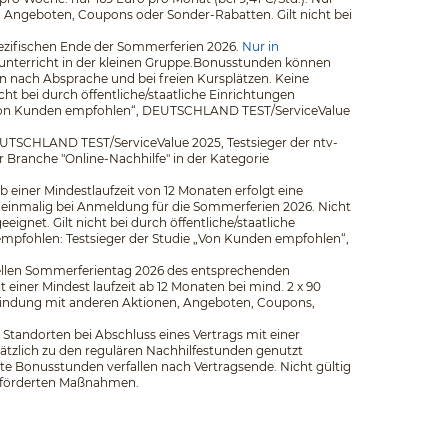
n, Angeboten, Coupons oder Sonder-Rabatten. Gilt nicht bei
pezifischen Ende der Sommerferien 2026.
Nur in
elunterricht in der kleinen Gruppe.Bonusstunden können
 nach Absprache und bei freien Kursplätzen. Keine
t bei durch öffentliche/staatliche Einrichtungen
ie „Von Kunden empfohlen“, DEUTSCHLAND TEST/ServiceValue
EUTSCHLAND TEST/ServiceValue 2025, Testsieger der ntv-
er Branche "Online-Nachhilfe" in der Kategorie
b einer Mindestlaufzeit von 12 Monaten erfolgt eine
 einmalig bei Anmeldung für die Sommerferien 2026. Nicht
net. Gilt nicht bei durch öffentliche/staatliche
empfohlen: Testsieger der Studie „Von Kunden empfohlen“,
iziellen Sommerferientag 2026 des entsprechenden
iner Mindest­ laufzeit ab 12 Monaten bei mind. 2 x 90
rbindung mit anderen Aktionen, Angeboten, Coupons,
Standorten bei Abschluss eines Vertrags mit einer
ätzlich zu den regulären Nachhilfestunden genutzt
e Bonusstunden verfallen nach Vertragsende. Nicht gültig
 geförderten Maßnahmen.