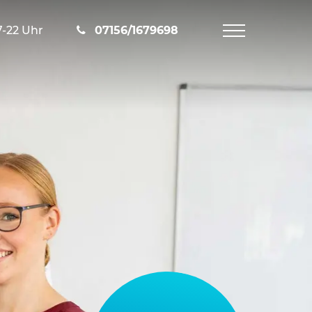
7-22 Uhr
07156/1679698
Navigation
öffnen