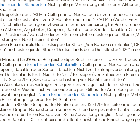
ilnehmenden Standorten
. Nicht gültig in Verbindung mit anderen Aktione
Maßnahmen.
 5 Doppelstunden à 90 Min. Gültig nur für Neukunden bis zum bundeslands
it einer Mindestlaufzeit von 12 Monaten und mind. 2 x 90 Min./Woche Einz
en Nachhilfestunden genutzt werden. Terminvereinbarung für Bonusstunden
en Aktionen, Angeboten, Coupons, Rabatten oder Sonder-Rabatten. Gilt nich
. 1 / Testsieger / von zufriedenen Eltern empfohlen:Testsieger der Stud
eistung von Nachhilfeinstituten“.
edenen Eltern empfohlen:
Testsieger der Studie „Von Kunden empfohlen“, D
ten“ und Testsieger der Studie "Deutschlands beste Dienstleister 2026" in d
5 Minuten) für 39 Euro.
Bei gleichzeitiger Buchung eines Laufzeitvertrages a
 Gültig nur in
teilnehmenden Schülerhilfen
. Gültig nur für Neukunden und
pons, Rabatten oder Sonder-Rabatten. Nicht zur Prüfungsvorbereitung geeig
eutschlands Profi-Nachhilfe Nr. 1 / Testsieger / von zufriedenen Eltern 
v-Studie 2025 „Service und die Leistung von Nachhilfeinstituten“.
 bei Abschluss eines Vertrages 14 Tage vor bis 14 Tage nach dem ersten off
 der ersten Woche nach Ferienende erfolgen. Gilt nur für Anmeldungen mit e
 Auszahlung möglich.
Nur in teilnehmenden Standorten.
Nicht gültig in Ve
che Einrichtungen geförderten Maßnahmen.
unden à 90 Min. Gültig nur für Neukunden bis 05.10.2026 in teilnehmenden 
er kleinen Gruppe. Bonusstunden können während der gesamten Laufzeit zus
che und bei freien Kursplätzen. Keine Auszahlung möglich. Nicht genutzt
der Rabatten. Gilt nicht bei durch öffentliche/staatliche Einrichtungen