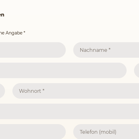
en
ine Angabe
*