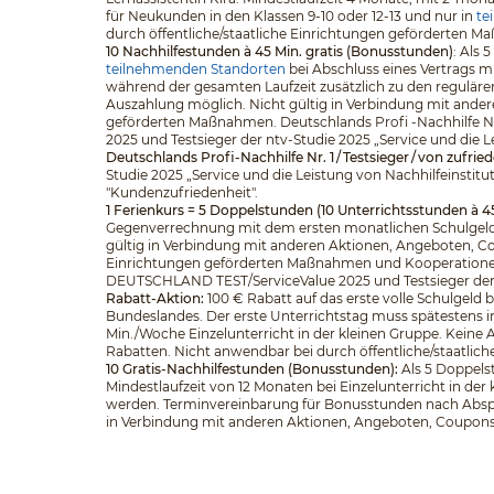
für Neukunden in den Klassen 9-10 oder 12-13 und nur in
te
durch öffentliche/staatliche Einrichtungen geförderten 
10 Nachhilfestunden à 45 Min. gratis (Bonusstunden)
: Als
teilnehmenden Standorten
bei Abschluss eines Vertrags m
während der gesamten Laufzeit zusätzlich zu den regulär
Auszahlung möglich. Nicht gültig in Verbindung mit ander
geförderten Maßnahmen. Deutschlands Profi -Nachhilfe Nr
2025 und Testsieger der ntv-Studie 2025 „Service und die L
Deutschlands Profi-Nachhilfe Nr. 1 / Testsieger / von zufri
Studie 2025 „Service und die Leistung von Nachhilfeinstitu
"Kundenzufriedenheit".
1 Ferienkurs = 5 Doppelstunden (10 Unterrichtsstunden à 4
Gegenverrechnung mit dem ersten monatlichen Schulgeld.
gültig in Verbindung mit anderen Aktionen, Angeboten, Cou
Einrichtungen geförderten Maßnahmen und Kooperationen. D
DEUTSCHLAND TEST/ServiceValue 2025 und Testsieger der nt
Rabatt-Aktion:
100 € Rabatt auf das erste volle Schulgeld
Bundeslandes. Der erste Unterrichtstag muss spätestens in
Min./Woche Einzelunterricht in der kleinen Gruppe. Keine
Rabatten. Nicht anwendbar bei durch öffentliche/staatli
10 Gratis-Nachhilfestunden (Bonusstunden):
Als 5 Doppelst
Mindestlaufzeit von 12 Monaten bei Einzelunterricht in d
werden. Terminvereinbarung für Bonusstunden nach Abspra
in Verbindung mit anderen Aktionen, Angeboten, Coupons o