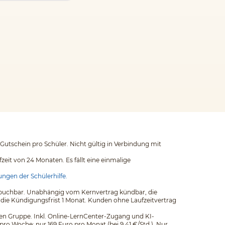
 Gutschein pro Schüler. Nicht gültig in Verbindung mit
eit von 24 Monaten. Es fällt eine einmalige
ngen der Schülerhilfe.
ags buchbar. Unabhängig vom Kernvertrag kündbar, die
 die Kündigungsfrist 1 Monat. Kunden ohne Laufzeitvertrag
einen Gruppe. Inkl. Online-LernCenter-Zugang und KI-
pro Woche: nur 169 Euro pro Monat (bei 9,41 €/Std.). Nur