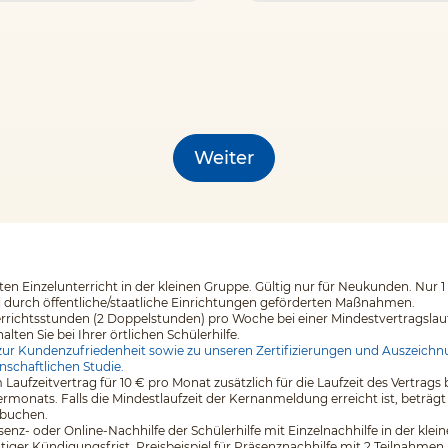
Weiter
en Einzelunterricht in der kleinen Gruppe. Gültig nur für Neukunden. Nur 1
i durch öffentliche/staatliche Einrichtungen geförderten Maßnahmen.
errichtsstunden (2 Doppelstunden) pro Woche bei einer Mindestvertragslaufz
en Sie bei Ihrer örtlichen Schülerhilfe.
ur Kundenzufriedenheit sowie zu unseren Zertifizierungen und Auszeichnu
nschaftlichen Studie.
 Laufzeitvertrag für 10 € pro Monat zusätzlich für die Laufzeit des Vertr
monats. Falls die Mindestlaufzeit der Kernanmeldung erreicht ist, beträgt
 buchen.
äsenz- oder Online-Nachhilfe der Schülerhilfe mit Einzelnachhilfe in der kl
tiger Kündigungsfrist. Preisbeispiel für Präsenznachhilfe mit 2 Teilnahmen 