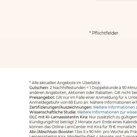
* Pflichtfelder
*
Alle aktuellen Angebote im Überblick:
Gutschein
: 2 Nachhilfestunden = 1 Doppelstunde à 90 Minut
anderen Angeboten, Aktionen oder Rabatten. Gilt nicht be
Preisangebot:
Gilt nur im Falle einer Anmeldung für 4 Unt
Anmeldegebühr von 69 Euro an. Nähere Informationen erhalt
Zertifizierungen/Auszeichnungen:
Weitere Informationen z
Wissenschaftliche Studie:
Weitere Informationen zur wisse
OLC mit KI-Lernassistentin Kira:
Nur zusätzlich zu gültigem
Kündigungsfrist beträgt 2 Monate zum Ende eines Kalender
können das Online-LernCenter mit Kira für 19 € monatlich
Abi-/Abschluss-Booster:
1 bis 5 x 90 Min. pro Woche als Pr
Lernassistentin Kira. Mindestlaufzeit 4 Monate, mit 2-mona