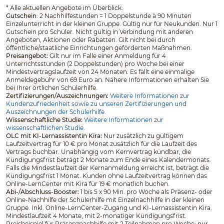
*
Alle aktuellen Angebote im Überblick:
Gutschein
: 2 Nachhilfestunden = 1 Doppelstunde à 90 Minuten
Einzelunterricht in der kleinen Gruppe. Gültig nur für Neukunden. Nur 1
Gutschein pro Schüler. Nicht gültig in Verbindung mit anderen
Angeboten, Aktionen oder Rabatten. Gilt nicht bei durch
öffentliche/staatliche Einrichtungen geförderten Maßnahmen.
Preisangebot:
Gilt nur im Falle einer Anmeldung für 4
Unterrichtsstunden (2 Doppelstunden) pro Woche bei einer
Mindestvertragslaufzeit von 24 Monaten. Es fällt eine einmalige
Anmeldegebühr von 69 Euro an. Nähere Informationen erhalten Sie
bei Ihrer örtlichen Schülerhilfe.
Zertifizierungen/Auszeichnungen:
Weitere Informationen zur
Kundenzufriedenheit sowie zu unseren Zertifizierungen und
Auszeichnungen der Schülerhilfe.
Wissenschaftliche Studie:
Weitere Informationen zur
wissenschaftlichen Studie.
OLC mit KI-Lernassistentin Kira:
Nur zusätzlich zu gültigem
Laufzeitvertrag für 10 € pro Monat zusätzlich für die Laufzeit des
Vertrags buchbar. Unabhängig vom Kernvertrag kündbar, die
Kündigungsfrist beträgt 2 Monate zum Ende eines Kalendermonats.
Falls die Mindestlaufzeit der Kernanmeldung erreicht ist, beträgt die
Kündigungsfrist 1 Monat. Kunden ohne Laufzeitvertrag können das
Online-LernCenter mit Kira für 19 € monatlich buchen.
Abi-/Abschluss-Booster:
1 bis 5 x 90 Min. pro Woche als Präsenz- oder
Online-Nachhilfe der Schülerhilfe mit Einzelnachhilfe in der kleinen
Gruppe. Inkl. Online-LernCenter-Zugang und KI-Lernassistentin Kira.
Mindestlaufzeit 4 Monate, mit 2-monatiger Kündigungsfrist.
Preisbeispiel für Präsenznachhilfe mit 2 Teilnahmen pro Woche: nur