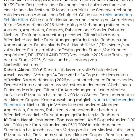
für 39 Euro.
Bei gleichzeitiger Buchung eines Laufzeitvertrages ab
einer Mindestlaufzeit von 12 Monaten erfolgt eine Gegenverrechnung
mit dem ersten monatlichen Schulgeld. Gültig nur in
teilnehmenden
Schülerhilfen
. Gültig nur für Neukunden und einmalig bei Anmeldung
für die Sommerferien 2026. Nicht gültig in Verbindung mit anderen
Aktionen, Angeboten, Coupons, Rabatten oder Sonder-Rabatten.
Nicht zur Prüfungsvorbereitung geeignet. Gilt nicht bei durch
öffentliche/staatliche Einrichtungen geförderten Maßnahmen und
Kooperationen. Deutschlands Profi-Nachhilfe Nr. 1 / Testsieger / von
zufriedenen Eltern empfohlen: Testsieger der Studie „Von Kunden
empfohlen“, DEUTSCHLAND TEST/ServiceValue 2025 und Testsieger
der ntv-Studie 2025 „Service und die Leistung von
Nachhilfeinstituten“.
Rabatt-Aktion:
100 € Rabatt auf das erste volle Schulgeld bei
Abschluss eines Vertrages 14 Tage vor bis 14 Tage nach dem ersten
offiziellen Sommerferientag 2026 des entsprechenden Bundeslandes.
Der erste Unterrichtstag muss spätestens in der ersten Woche nach
Ferienende erfolgen. Gilt nur für Anmeldungen mit einer Mindest­
laufzeit ab 12 Monaten bei mind. 2 x 90 Min./Woche Einzelunterricht in
der kleinen Gruppe. Keine Auszahlung möglich.
Nur in teilnehmenden
Standorten.
Nicht gültig in Verbindung mit anderen Aktionen,
Angeboten, Coupons, Rabatten. Nicht anwendbar bei durch
öffentliche/staatliche Einrichtungen geförderten Maßnahmen.
10 Gratis-Nachhilfestunden (Bonusstunden):
Als 5 Doppelstunden à 90
Min. Gültig nur für Neukunden bis 05.10.2026 in teilnehmenden
Standorten bei Abschluss eines Vertrags mit einer Mindestlaufzeit von
12 Monaten bei Einzelunterricht in der kleinen Gruppe. Bonusstunden
können während der gesamten Laufzeit zusätzlich zu den regulären