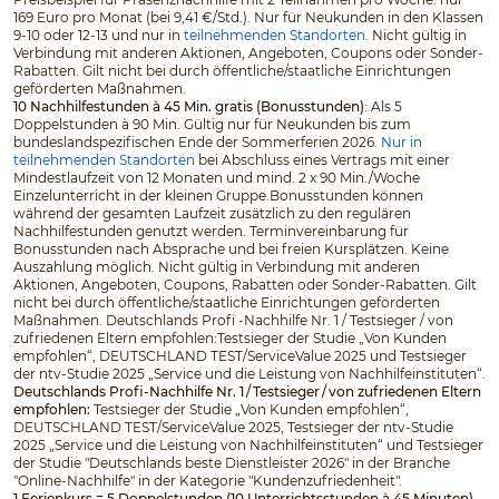
169 Euro pro Monat (bei 9,41 €/Std.). Nur für Neukunden in den Klassen
9-10 oder 12-13 und nur in
teilnehmenden Standorten
. Nicht gültig in
Verbindung mit anderen Aktionen, Angeboten, Coupons oder Sonder-
Rabatten. Gilt nicht bei durch öffentliche/staatliche Einrichtungen
geförderten Maßnahmen.
10 Nachhilfestunden à 45 Min. gratis (Bonusstunden)
: Als 5
Doppelstunden à 90 Min. Gültig nur für Neukunden bis zum
bundeslandspezifischen Ende der Sommerferien 2026.
Nur in
teilnehmenden Standorten
bei Abschluss eines Vertrags mit einer
Mindestlaufzeit von 12 Monaten und mind. 2 x 90 Min./Woche
Einzelunterricht in der kleinen Gruppe.Bonusstunden können
während der gesamten Laufzeit zusätzlich zu den regulären
Nachhilfestunden genutzt werden. Terminvereinbarung für
Bonusstunden nach Absprache und bei freien Kursplätzen. Keine
Auszahlung möglich. Nicht gültig in Verbindung mit anderen
Aktionen, Angeboten, Coupons, Rabatten oder Sonder-Rabatten. Gilt
nicht bei durch öffentliche/staatliche Einrichtungen geförderten
Maßnahmen. Deutschlands Profi -Nachhilfe Nr. 1 / Testsieger / von
zufriedenen Eltern empfohlen:Testsieger der Studie „Von Kunden
empfohlen“, DEUTSCHLAND TEST/ServiceValue 2025 und Testsieger
der ntv-Studie 2025 „Service und die Leistung von Nachhilfeinstituten“.
Deutschlands Profi-Nachhilfe Nr. 1 / Testsieger / von zufriedenen Eltern
empfohlen:
Testsieger der Studie „Von Kunden empfohlen“,
DEUTSCHLAND TEST/ServiceValue 2025, Testsieger der ntv-Studie
2025 „Service und die Leistung von Nachhilfeinstituten“ und Testsieger
der Studie "Deutschlands beste Dienstleister 2026" in der Branche
"Online-Nachhilfe" in der Kategorie "Kundenzufriedenheit".
1 Ferienkurs = 5 Doppelstunden (10 Unterrichtsstunden à 45 Minuten)