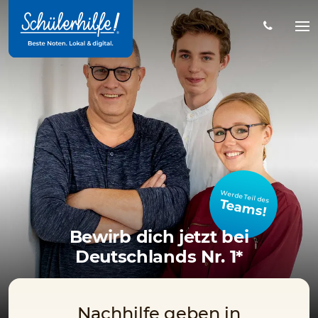
Zum
Hauptinhalt
Na
öff
Werde Teil des
Teams!
Bewirb dich jetzt bei
Deutschlands Nr. 1*
Nachhilfe geben in