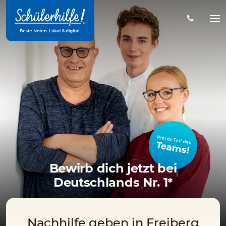
Zum
Hauptinhalt
Na
öff
Werde Teil des
Teams!
Bewirb dich jetzt bei
Deutschlands Nr. 1*
Nachhilfe geben in Freiberg