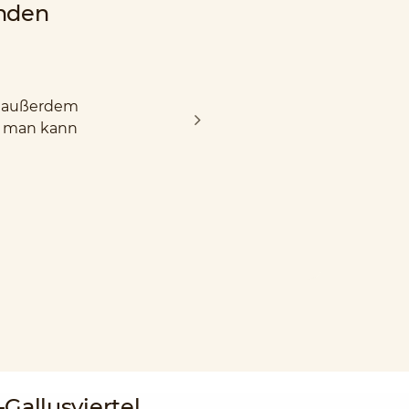
nden
nd außerdem
d man kann
-Gallusviertel