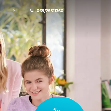
Nachricht schreiben
069/25511360
Navigation
öffnen