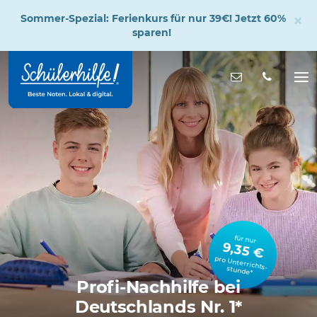
×
Sommer-Spezial: Ferienkurs für nur 39€! Jetzt 60%
sparen!
Zum
Hauptinhalt
Nachricht s
Na
öff
für nur
9,35 €
pro Unterrichts­stunde*
Profi-Nachhilfe bei
Deutschlands Nr. 1*