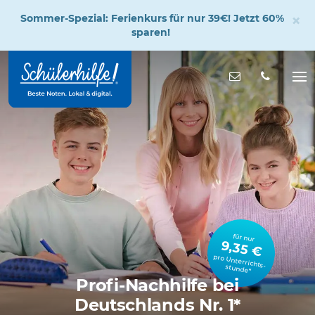
×
Sommer-Spezial: Ferienkurs für nur 39€! Jetzt 60%
sparen!
Zum
Hauptinhalt
Nachricht s
Na
öff
für nur
9,35 €
pro Unterrichts­stunde*
Profi-Nachhilfe bei
Deutschlands Nr. 1*