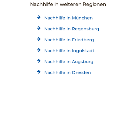
Nachhilfe in weiteren Regionen
Nachhilfe in München
Nachhilfe in Regensburg
Nachhilfe in Friedberg
Nachhilfe in Ingolstadt
Nachhilfe in Augsburg
Nachhilfe in Dresden
Nachhilfe in Cottbus
Kostenlose Beratung
Jetzt kostenlos testen!
Nachhilfe in Nürnberg
0201 / 24686733
Startseite
Standorte
Essen Nachhilfe
Schülerhilfe Nachhilfe Essen-Altenessen