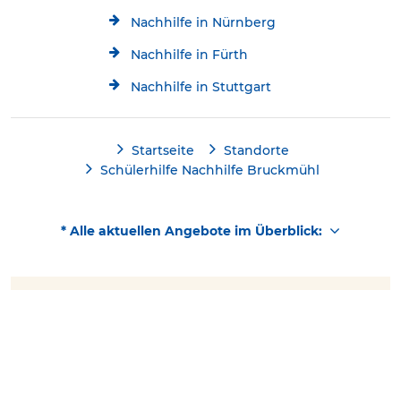
Nachhilfe in Nürnberg
Nachhilfe in Fürth
Nachhilfe in Stuttgart
Startseite
Standorte
Schülerhilfe Nachhilfe Bruckmühl
* Alle aktuellen Angebote im Überblick:
Kostenlose Beratung
Schülerhilfe jetzt kostenlos
Kontakt
08062/7 25 17 00
testen!
Über Schülerhilfe