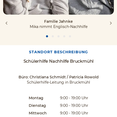
on
2025/08/06
Familie Jahnke
Zwei meiner Söhne waren bei der Schülerhilfe
Mika nimmt Englisch-Nachhilfe
Bruckmühl, und haben sich in Mathematik und
in Englisch enorm verbessert. Das Team ist
kompetent, hilfsbereit und sehr freundlich. Ich
kann die Schülerhilfe Bruckmühl nur empfehlen.
(Translated by Google) Tw...
STANDORT BESCHREIBUNG
» Read on
Schülerhilfe Nachhilfe Bruckmühl
Büro: Christiana Schmidt / Patricia Rowold
Schülerhilfe-Leitung in Bruckmühl
on
2025/07/10
Montag
9:00 - 19:00
Uhr
Dienstag
9:00 - 19:00
Uhr
Mittwoch
9:00 - 19:00
Uhr