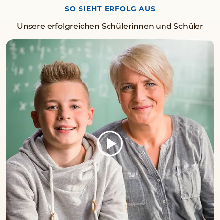
SO SIEHT ERFOLG AUS
Unsere erfolgreichen Schülerinnen und Schüler
on
2025/10/24
Sehr nettes Team, immer hilfsbereit.
on
2025/10/22
Die Nachhilfelehrer waren sehr nett und
konnten gut auf die individeullen Bedürfnisse
ringehen. Die Kommunikation mit uns Eltern
(Aklärung von Terminverschiebungen etc.) war
manchmal etwas holprig.