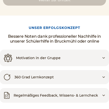
on
2025/05/05
Wir haben sehr gute Erfahrungen mit der
Schülerhilfe gemacht. Der Kontakt war stets
UNSER ERFOLGSKONZEPT
freundlich und angenehm, alle Anliegen wurden
schnell und zuverlässig bearbeitet. Besonders
Bessere Noten dank professioneller Nachhilfe in
schätzen wir die Flexibilität bei der
unserer Schülerhilfe in Bruckmühl oder online
Terminplanung (Nachholstunden) sowie da...
» Read on
Motivation in der Gruppe
360 Grad Lernkonzept
Regelmäßiges Feedback, Wissens- & Lerncheck