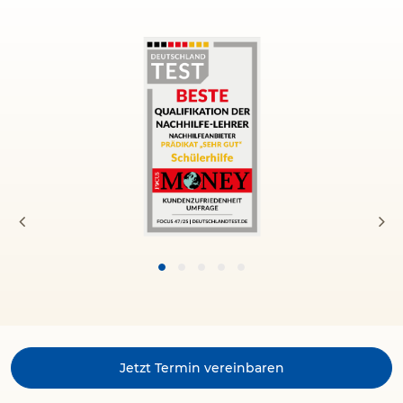
on
2025/11/12
Die Schülernachhilfe in Bruckmühl kann ich
sehr empfehlen. Meine Tochter geht sehr gerne
dahin. Freundliches Personal und Lehrer, sehr
kompetent.
on
2025/11/05
Die Zusammenarbeit und
Informationsweitergabe ist reibungslos. Ich
finde es sehr schön, dass sich so häufig über
die Fortschritte und Motivation der Schüler
erkundet wird und das man auch versucht
individuell auf die Terminwünsche einzugehen.
Im Großen ...
Jetzt Termin vereinbaren
» Read on