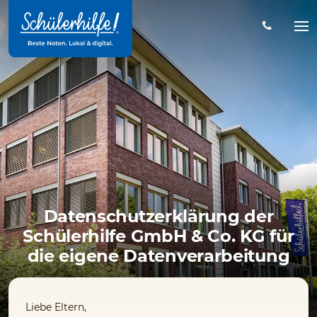
Zum
Hauptinhalt
Na
öff
Datenschutzerklärung der
Schülerhilfe GmbH & Co. KG für
die eigene Datenverarbeitung
Liebe Eltern,