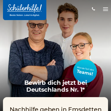
Zum
Hauptinhalt
Na
öff
Werde Teil des
Teams!
Bewirb dich jetzt bei
Deutschlands Nr. 1*
Nachhilfe geben in Emsdetten