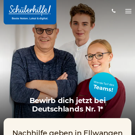
Zum
Hauptinhalt
Na
öff
Werde Teil des
Teams!
Bewirb dich jetzt bei
Deutschlands Nr. 1*
Nachhilfe geben in Ellwangen