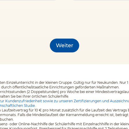
Weiter
en Einzelunterricht in der kleinen Gruppe. Gültig nur für Neukunden. Nur 1
i durch öffentliche/staatliche Einrichtungen geförderten Maßnahmen.
errichtsstunden (2 Doppelstunden) pro Woche bei einer Mindestvertragslaufz
en Sie bei Ihrer örtlichen Schülerhilfe.
ur Kundenzufriedenheit sowie zu unseren Zertifizierungen und Auszeichnu
nschaftlichen Studie.
 Laufzeitvertrag für 10 € pro Monat zusätzlich für die Laufzeit des Vertr
monats. Falls die Mindestlaufzeit der Kernanmeldung erreicht ist, beträgt
 buchen.
äsenz- oder Online-Nachhilfe der Schülerhilfe mit Einzelnachhilfe in der kl
tiger Kündigungsfrist. Preisbeispiel für Präsenznachhilfe mit 2 Teilnahmen 