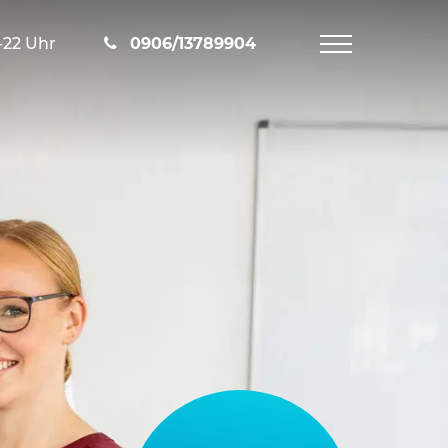
-22 Uhr
0906/13789904
Navigation
öffnen