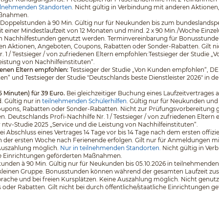
ilnehmenden Standorten
. Nicht gültig in Verbindung mit anderen Aktione
Maßnahmen.
 5 Doppelstunden à 90 Min. Gültig nur für Neukunden bis zum bundeslands
it einer Mindestlaufzeit von 12 Monaten und mind. 2 x 90 Min./Woche Einz
en Nachhilfestunden genutzt werden. Terminvereinbarung für Bonusstunden
en Aktionen, Angeboten, Coupons, Rabatten oder Sonder-Rabatten. Gilt nich
. 1 / Testsieger / von zufriedenen Eltern empfohlen:Testsieger der Stud
eistung von Nachhilfeinstituten“.
edenen Eltern empfohlen:
Testsieger der Studie „Von Kunden empfohlen“, D
ten“ und Testsieger der Studie "Deutschlands beste Dienstleister 2026" in d
5 Minuten) für 39 Euro.
Bei gleichzeitiger Buchung eines Laufzeitvertrages a
 Gültig nur in
teilnehmenden Schülerhilfen
. Gültig nur für Neukunden und
pons, Rabatten oder Sonder-Rabatten. Nicht zur Prüfungsvorbereitung geeig
eutschlands Profi-Nachhilfe Nr. 1 / Testsieger / von zufriedenen Eltern 
v-Studie 2025 „Service und die Leistung von Nachhilfeinstituten“.
 bei Abschluss eines Vertrages 14 Tage vor bis 14 Tage nach dem ersten off
 der ersten Woche nach Ferienende erfolgen. Gilt nur für Anmeldungen mit e
 Auszahlung möglich.
Nur in teilnehmenden Standorten.
Nicht gültig in Ve
che Einrichtungen geförderten Maßnahmen.
unden à 90 Min. Gültig nur für Neukunden bis 05.10.2026 in teilnehmenden 
er kleinen Gruppe. Bonusstunden können während der gesamten Laufzeit zus
che und bei freien Kursplätzen. Keine Auszahlung möglich. Nicht genutzt
der Rabatten. Gilt nicht bei durch öffentliche/staatliche Einrichtungen