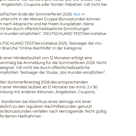
n, Angeboten, Coupons oder Sonder-Rabatten. Gilt nicht bei
pezifischen Ende der Sommerferien 2026.
Nur in
elunterricht in der kleinen Gruppe.Bonusstunden können
 nach Absprache und bei freien Kursplätzen. Keine
t bei durch öffentliche/staatliche Einrichtungen
ie „Von Kunden empfohlen“, DEUTSCHLAND TEST/ServiceValue
EUTSCHLAND TEST/ServiceValue 2025, Testsieger der ntv-
er Branche "Online-Nachhilfe" in der Kategorie
b einer Mindestlaufzeit von 12 Monaten erfolgt eine
 einmalig bei Anmeldung für die Sommerferien 2026. Nicht
net. Gilt nicht bei durch öffentliche/staatliche
empfohlen: Testsieger der Studie „Von Kunden empfohlen“,
iziellen Sommerferientag 2026 des entsprechenden
iner Mindest­ laufzeit ab 12 Monaten bei mind. 2 x 90
rbindung mit anderen Aktionen, Angeboten, Coupons,
Standorten bei Abschluss eines Vertrags mit einer
ätzlich zu den regulären Nachhilfestunden genutzt
e Bonusstunden verfallen nach Vertragsende. Nicht gültig
 geförderten Maßnahmen.