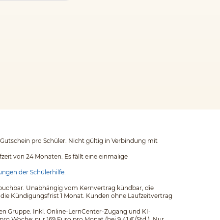
 Gutschein pro Schüler. Nicht gültig in Verbindung mit
eit von 24 Monaten. Es fällt eine einmalige
ngen der Schülerhilfe.
ags buchbar. Unabhängig vom Kernvertrag kündbar, die
 die Kündigungsfrist 1 Monat. Kunden ohne Laufzeitvertrag
einen Gruppe. Inkl. Online-LernCenter-Zugang und KI-
pro Woche: nur 169 Euro pro Monat (bei 9,41 €/Std.). Nur