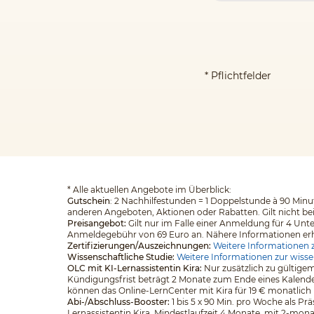
* Pflichtfelder
*
Alle aktuellen Angebote im Überblick:
Gutschein
: 2 Nachhilfestunden = 1 Doppelstunde à 90 Minut
anderen Angeboten, Aktionen oder Rabatten. Gilt nicht be
Preisangebot:
Gilt nur im Falle einer Anmeldung für 4 Unt
Anmeldegebühr von 69 Euro an. Nähere Informationen erhalt
Zertifizierungen/Auszeichnungen:
Weitere Informationen z
Wissenschaftliche Studie:
Weitere Informationen zur wisse
OLC mit KI-Lernassistentin Kira:
Nur zusätzlich zu gültigem
Kündigungsfrist beträgt 2 Monate zum Ende eines Kalender
können das Online-LernCenter mit Kira für 19 € monatlich
Abi-/Abschluss-Booster:
1 bis 5 x 90 Min. pro Woche als Pr
Lernassistentin Kira. Mindestlaufzeit 4 Monate, mit 2-mona