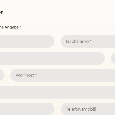
en
ine Angabe
*