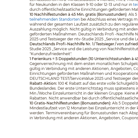
für Neukunden in den Klassen 9-10 oder 12-13 und nur in
te
durch öffentliche/staatliche Einrichtungen geförderten 
10 Nachhilfestunden à 45 Min. gratis (Bonusstunden)
: Als
teilnehmenden Standorten
bei Abschluss eines Vertrags m
während der gesamten Laufzeit zusätzlich zu den regulär
Auszahlung möglich. Nicht gültig in Verbindung mit ander
geförderten Maßnahmen. Deutschlands Profi -Nachhilfe Nr
2025 und Testsieger der ntv-Studie 2025 „Service und die L
Deutschlands Profi-Nachhilfe Nr. 1 / Testsieger / von zufri
Studie 2025 „Service und die Leistung von Nachhilfeinstitu
"Kundenzufriedenheit".
1 Ferienkurs = 5 Doppelstunden (10 Unterrichtsstunden à 4
Gegenverrechnung mit dem ersten monatlichen Schulgeld.
gültig in Verbindung mit anderen Aktionen, Angeboten, Cou
Einrichtungen geförderten Maßnahmen und Kooperationen. D
DEUTSCHLAND TEST/ServiceValue 2025 und Testsieger der nt
Rabatt-Aktion:
100 € Rabatt auf das erste volle Schulgeld
Bundeslandes. Der erste Unterrichtstag muss spätestens in
Min./Woche Einzelunterricht in der kleinen Gruppe. Keine
Rabatten. Nicht anwendbar bei durch öffentliche/staatli
10 Gratis-Nachhilfestunden (Bonusstunden):
Als 5 Doppelst
Mindestlaufzeit von 12 Monaten bei Einzelunterricht in d
werden. Terminvereinbarung für Bonusstunden nach Abspra
in Verbindung mit anderen Aktionen, Angeboten, Coupons o