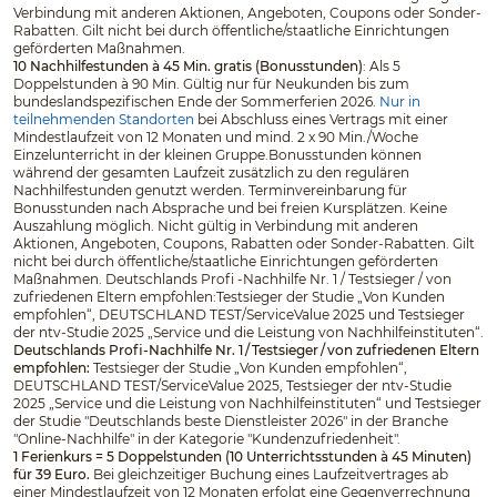
Verbindung mit anderen Aktionen, Angeboten, Coupons oder Sonder-
Rabatten. Gilt nicht bei durch öffentliche/staatliche Einrichtungen
geförderten Maßnahmen.
10 Nachhilfestunden à 45 Min. gratis (Bonusstunden)
: Als 5
Doppelstunden à 90 Min. Gültig nur für Neukunden bis zum
bundeslandspezifischen Ende der Sommerferien 2026.
Nur in
teilnehmenden Standorten
bei Abschluss eines Vertrags mit einer
Mindestlaufzeit von 12 Monaten und mind. 2 x 90 Min./Woche
Einzelunterricht in der kleinen Gruppe.Bonusstunden können
während der gesamten Laufzeit zusätzlich zu den regulären
Nachhilfestunden genutzt werden. Terminvereinbarung für
Bonusstunden nach Absprache und bei freien Kursplätzen. Keine
Auszahlung möglich. Nicht gültig in Verbindung mit anderen
Aktionen, Angeboten, Coupons, Rabatten oder Sonder-Rabatten. Gilt
nicht bei durch öffentliche/staatliche Einrichtungen geförderten
Maßnahmen. Deutschlands Profi -Nachhilfe Nr. 1 / Testsieger / von
zufriedenen Eltern empfohlen:Testsieger der Studie „Von Kunden
empfohlen“, DEUTSCHLAND TEST/ServiceValue 2025 und Testsieger
der ntv-Studie 2025 „Service und die Leistung von Nachhilfeinstituten“.
Deutschlands Profi-Nachhilfe Nr. 1 / Testsieger / von zufriedenen Eltern
empfohlen:
Testsieger der Studie „Von Kunden empfohlen“,
DEUTSCHLAND TEST/ServiceValue 2025, Testsieger der ntv-Studie
2025 „Service und die Leistung von Nachhilfeinstituten“ und Testsieger
der Studie "Deutschlands beste Dienstleister 2026" in der Branche
"Online-Nachhilfe" in der Kategorie "Kundenzufriedenheit".
1 Ferienkurs = 5 Doppelstunden (10 Unterrichtsstunden à 45 Minuten)
für 39 Euro.
Bei gleichzeitiger Buchung eines Laufzeitvertrages ab
einer Mindestlaufzeit von 12 Monaten erfolgt eine Gegenverrechnung