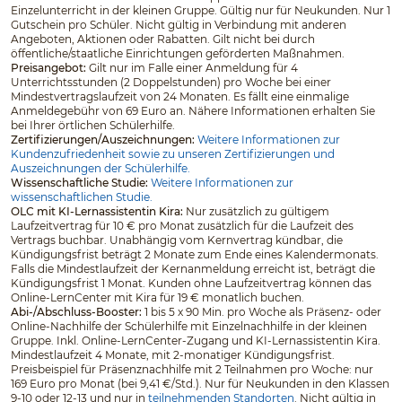
Einzelunterricht in der kleinen Gruppe. Gültig nur für Neukunden. Nur 1
Gutschein pro Schüler. Nicht gültig in Verbindung mit anderen
Angeboten, Aktionen oder Rabatten. Gilt nicht bei durch
öffentliche/staatliche Einrichtungen geförderten Maßnahmen.
Preisangebot:
Gilt nur im Falle einer Anmeldung für 4
Unterrichtsstunden (2 Doppelstunden) pro Woche bei einer
Mindestvertragslaufzeit von 24 Monaten. Es fällt eine einmalige
Anmeldegebühr von 69 Euro an. Nähere Informationen erhalten Sie
bei Ihrer örtlichen Schülerhilfe.
Zertifizierungen/Auszeichnungen:
Weitere Informationen zur
Kundenzufriedenheit sowie zu unseren Zertifizierungen und
Auszeichnungen der Schülerhilfe.
Wissenschaftliche Studie:
Weitere Informationen zur
wissenschaftlichen Studie.
OLC mit KI-Lernassistentin Kira:
Nur zusätzlich zu gültigem
Laufzeitvertrag für 10 € pro Monat zusätzlich für die Laufzeit des
Vertrags buchbar. Unabhängig vom Kernvertrag kündbar, die
Kündigungsfrist beträgt 2 Monate zum Ende eines Kalendermonats.
Falls die Mindestlaufzeit der Kernanmeldung erreicht ist, beträgt die
Kündigungsfrist 1 Monat. Kunden ohne Laufzeitvertrag können das
Online-LernCenter mit Kira für 19 € monatlich buchen.
Abi-/Abschluss-Booster:
1 bis 5 x 90 Min. pro Woche als Präsenz- oder
Online-Nachhilfe der Schülerhilfe mit Einzelnachhilfe in der kleinen
Gruppe. Inkl. Online-LernCenter-Zugang und KI-Lernassistentin Kira.
Mindestlaufzeit 4 Monate, mit 2-monatiger Kündigungsfrist.
Preisbeispiel für Präsenznachhilfe mit 2 Teilnahmen pro Woche: nur
169 Euro pro Monat (bei 9,41 €/Std.). Nur für Neukunden in den Klassen
9-10 oder 12-13 und nur in
teilnehmenden Standorten
. Nicht gültig in