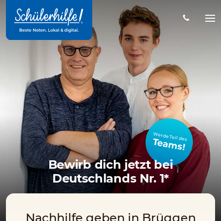
Zum
Hauptinhalt
Na
öff
Werde Teil des
Teams!
Bewirb dich jetzt bei
Deutschlands Nr. 1*
Nachhilfe geben in Brüggen