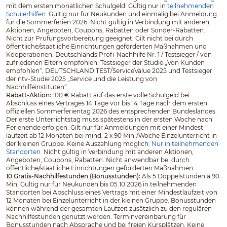
mit dem ersten monatlichen Schulgeld. Gültig nur in
teilnehmenden
Schülerhilfen
. Gültig nur für Neukunden und einmalig bei Anmeldung
für die Sommerferien 2026. Nicht gültig in Verbindung mit anderen
Aktionen, Angeboten, Coupons, Rabatten oder Sonder-Rabatten.
Nicht zur Prüfungsvorbereitung geeignet. Gilt nicht bei durch
öffentliche/staatliche Einrichtungen geförderten Maßnahmen und
Kooperationen. Deutschlands Profi-Nachhilfe Nr. 1 / Testsieger / von
zufriedenen Eltern empfohlen: Testsieger der Studie „Von Kunden
empfohlen“, DEUTSCHLAND TEST/ServiceValue 2025 und Testsieger
der ntv-Studie 2025 „Service und die Leistung von
Nachhilfeinstituten“.
Rabatt-Aktion:
100 € Rabatt auf das erste volle Schulgeld bei
Abschluss eines Vertrages 14 Tage vor bis 14 Tage nach dem ersten
offiziellen Sommerferientag 2026 des entsprechenden Bundeslandes.
Der erste Unterrichtstag muss spätestens in der ersten Woche nach
Ferienende erfolgen. Gilt nur für Anmeldungen mit einer Mindest­
laufzeit ab 12 Monaten bei mind. 2 x 90 Min./Woche Einzelunterricht in
der kleinen Gruppe. Keine Auszahlung möglich.
Nur in teilnehmenden
Standorten.
Nicht gültig in Verbindung mit anderen Aktionen,
Angeboten, Coupons, Rabatten. Nicht anwendbar bei durch
öffentliche/staatliche Einrichtungen geförderten Maßnahmen.
10 Gratis-Nachhilfestunden (Bonusstunden):
Als 5 Doppelstunden à 90
Min. Gültig nur für Neukunden bis 05.10.2026 in teilnehmenden
Standorten bei Abschluss eines Vertrags mit einer Mindestlaufzeit von
12 Monaten bei Einzelunterricht in der kleinen Gruppe. Bonusstunden
können während der gesamten Laufzeit zusätzlich zu den regulären
Nachhilfestunden genutzt werden. Terminvereinbarung für
Bonusstunden nach Absprache und bei freien Kursplätzen. Keine