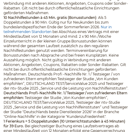
Verbindung mit anderen Aktionen, Angeboten, Coupons oder Sonder-
Rabatten. Gilt nicht bei durch öffentliche/staatliche Einrichtungen
geförderten Maßnahmen.
10 Nachhilfestunden à 45 Min. gratis (Bonusstunden)
: Als 5
Doppelstunden à 90 Min. Gültig nur für Neukunden bis zum
bundeslandspezifischen Ende der Sommerferien 2026.
Nur in
teilnehmenden Standorten
bei Abschluss eines Vertrags mit einer
Mindestlaufzeit von 12 Monaten und mind. 2 x 90 Min./Woche
Einzelunterricht in der kleinen Gruppe.Bonusstunden können
während der gesamten Laufzeit zusätzlich zu den regulären
Nachhilfestunden genutzt werden. Terminvereinbarung für
Bonusstunden nach Absprache und bei freien Kursplätzen. Keine
Auszahlung möglich. Nicht gültig in Verbindung mit anderen
Aktionen, Angeboten, Coupons, Rabatten oder Sonder-Rabatten. Gilt
nicht bei durch öffentliche/staatliche Einrichtungen geförderten
Maßnahmen. Deutschlands Profi -Nachhilfe Nr. 1 / Testsieger / von
zufriedenen Eltern empfohlen:Testsieger der Studie „Von Kunden
empfohlen“, DEUTSCHLAND TEST/ServiceValue 2025 und Testsieger
der ntv-Studie 2025 „Service und die Leistung von Nachhilfeinstituten“.
Deutschlands Profi-Nachhilfe Nr. 1 / Testsieger / von zufriedenen Eltern
empfohlen:
Testsieger der Studie „Von Kunden empfohlen“,
DEUTSCHLAND TEST/ServiceValue 2025, Testsieger der ntv-Studie
2025 „Service und die Leistung von Nachhilfeinstituten“ und Testsieger
der Studie "Deutschlands beste Dienstleister 2026" in der Branche
"Online-Nachhilfe" in der Kategorie "Kundenzufriedenheit".
1 Ferienkurs = 5 Doppelstunden (10 Unterrichtsstunden à 45 Minuten)
für 39 Euro.
Bei gleichzeitiger Buchung eines Laufzeitvertrages ab
einer Mindestlaufzeit von 12 Monaten erfolgt eine Gegenverrechnung