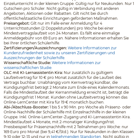
Einzelunterricht in der kleinen Gruppe. Gültig nur für Neukunden. Nur 1
Gutschein pro Schüler. Nicht gültig in Verbindung mit anderen
Angeboten, Aktionen oder Rabatten. Gilt nicht bei durch
öffentliche/staatliche Einrichtungen geförderten Maßnahmen.
Preisangebot:
Gilt nur im Falle einer Anmeldung für 4
Unterrichtsstunden (2 Doppelstunden) pro Woche bei einer
Mindestvertragslaufzeit von 24 Monaten. Es fällt eine einmalige
Anmeldegebühr von 69 Euro an. Nähere Informationen erhalten Sie
bei Ihrer örtlichen Schülerhilfe.
Zertifizierungen/Auszeichnungen:
Weitere Informationen zur
Kundenzufriedenheit sowie zu unseren Zertifizierungen und
Auszeichnungen der Schülerhilfe.
Wissenschaftliche Studie:
Weitere Informationen zur
wissenschaftlichen Studie.
OLC mit KI-Lernassistentin Kira:
Nur zusätzlich zu gültigem
Laufzeitvertrag für 10 € pro Monat zusätzlich für die Laufzeit des
Vertrags buchbar. Unabhängig vom Kernvertrag kündbar, die
Kündigungsfrist beträgt 2 Monate zum Ende eines Kalendermonats.
Falls die Mindestlaufzeit der Kernanmeldung erreicht ist, beträgt die
Kündigungsfrist 1 Monat. Kunden ohne Laufzeitvertrag können das
Online-LernCenter mit Kira für 19 € monatlich buchen.
Abi-/Abschluss-Booster:
1 bis 5 x 90 Min. pro Woche als Präsenz- oder
Online-Nachhilfe der Schülerhilfe mit Einzelnachhilfe in der kleinen
Gruppe. Inkl. Online-LernCenter-Zugang und KI-Lernassistentin Kira.
Mindestlaufzeit 4 Monate, mit 2-monatiger Kündigungsfrist.
Preisbeispiel für Präsenznachhilfe mit 2 Teilnahmen pro Woche: nur
169 Euro pro Monat (bei 9,41 €/Std.). Nur für Neukunden in den Klassen
9-10 oder 12-13 und nur in
teilnehmenden Standorten
. Nicht gültig in