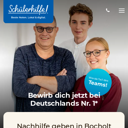
Zum
Hauptinhalt
Na
öff
Werde Teil des
Teams!
Bewirb dich jetzt bei
Deutschlands Nr. 1*
Nachhilfe geben in Bocholt