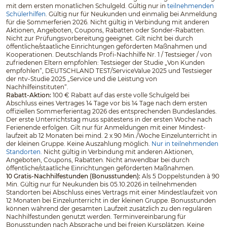
mit dem ersten monatlichen Schulgeld. Gültig nur in
teilnehmenden
Schülerhilfen
. Gültig nur für Neukunden und einmalig bei Anmeldung
für die Sommerferien 2026. Nicht gültig in Verbindung mit anderen
Aktionen, Angeboten, Coupons, Rabatten oder Sonder-Rabatten.
Nicht zur Prüfungsvorbereitung geeignet. Gilt nicht bei durch
öffentliche/staatliche Einrichtungen geförderten Maßnahmen und
Kooperationen. Deutschlands Profi-Nachhilfe Nr. 1 / Testsieger / von
zufriedenen Eltern empfohlen: Testsieger der Studie „Von Kunden
empfohlen“, DEUTSCHLAND TEST/ServiceValue 2025 und Testsieger
der ntv-Studie 2025 „Service und die Leistung von
Nachhilfeinstituten“.
Rabatt-Aktion:
100 € Rabatt auf das erste volle Schulgeld bei
Abschluss eines Vertrages 14 Tage vor bis 14 Tage nach dem ersten
offiziellen Sommerferientag 2026 des entsprechenden Bundeslandes.
Der erste Unterrichtstag muss spätestens in der ersten Woche nach
Ferienende erfolgen. Gilt nur für Anmeldungen mit einer Mindest­
laufzeit ab 12 Monaten bei mind. 2 x 90 Min./Woche Einzelunterricht in
der kleinen Gruppe. Keine Auszahlung möglich.
Nur in teilnehmenden
Standorten.
Nicht gültig in Verbindung mit anderen Aktionen,
Angeboten, Coupons, Rabatten. Nicht anwendbar bei durch
öffentliche/staatliche Einrichtungen geförderten Maßnahmen.
10 Gratis-Nachhilfestunden (Bonusstunden):
Als 5 Doppelstunden à 90
Min. Gültig nur für Neukunden bis 05.10.2026 in teilnehmenden
Standorten bei Abschluss eines Vertrags mit einer Mindestlaufzeit von
12 Monaten bei Einzelunterricht in der kleinen Gruppe. Bonusstunden
können während der gesamten Laufzeit zusätzlich zu den regulären
Nachhilfestunden genutzt werden. Terminvereinbarung für
Bonusstunden nach Absprache und bei freien Kursplätzen. Keine