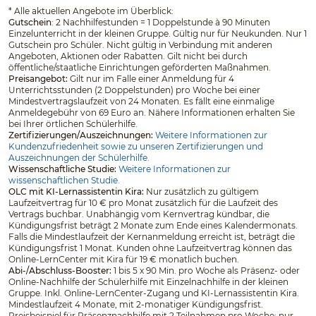
*
Alle aktuellen Angebote im Überblick:
Gutschein
: 2 Nachhilfestunden = 1 Doppelstunde à 90 Minuten
Einzelunterricht in der kleinen Gruppe. Gültig nur für Neukunden. Nur 1
Gutschein pro Schüler. Nicht gültig in Verbindung mit anderen
Angeboten, Aktionen oder Rabatten. Gilt nicht bei durch
öffentliche/staatliche Einrichtungen geförderten Maßnahmen.
Preisangebot:
Gilt nur im Falle einer Anmeldung für 4
Unterrichtsstunden (2 Doppelstunden) pro Woche bei einer
Mindestvertragslaufzeit von 24 Monaten. Es fällt eine einmalige
Anmeldegebühr von 69 Euro an. Nähere Informationen erhalten Sie
bei Ihrer örtlichen Schülerhilfe.
Zertifizierungen/Auszeichnungen:
Weitere Informationen zur
Kundenzufriedenheit sowie zu unseren Zertifizierungen und
Auszeichnungen der Schülerhilfe.
Wissenschaftliche Studie:
Weitere Informationen zur
wissenschaftlichen Studie.
OLC mit KI-Lernassistentin Kira:
Nur zusätzlich zu gültigem
Laufzeitvertrag für 10 € pro Monat zusätzlich für die Laufzeit des
Vertrags buchbar. Unabhängig vom Kernvertrag kündbar, die
Kündigungsfrist beträgt 2 Monate zum Ende eines Kalendermonats.
Falls die Mindestlaufzeit der Kernanmeldung erreicht ist, beträgt die
Kündigungsfrist 1 Monat. Kunden ohne Laufzeitvertrag können das
Online-LernCenter mit Kira für 19 € monatlich buchen.
Abi-/Abschluss-Booster:
1 bis 5 x 90 Min. pro Woche als Präsenz- oder
Online-Nachhilfe der Schülerhilfe mit Einzelnachhilfe in der kleinen
Gruppe. Inkl. Online-LernCenter-Zugang und KI-Lernassistentin Kira.
Mindestlaufzeit 4 Monate, mit 2-monatiger Kündigungsfrist.
Preisbeispiel für Präsenznachhilfe mit 2 Teilnahmen pro Woche: nur