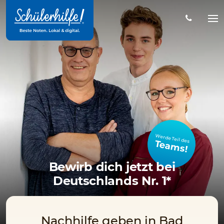
Zum
Hauptinhalt
Na
öff
Werde Teil des
Teams!
Bewirb dich jetzt bei
Deutschlands Nr. 1*
Nachhilfe geben in Bad