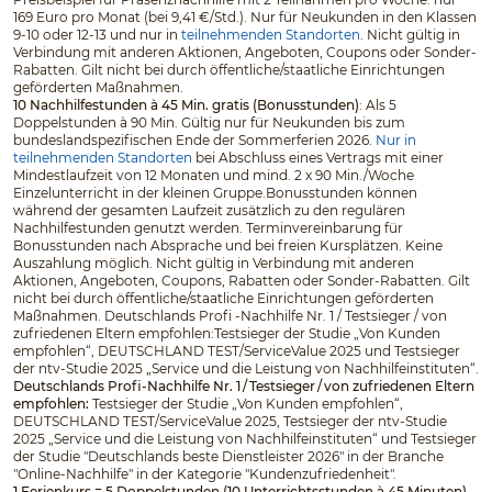
169 Euro pro Monat (bei 9,41 €/Std.). Nur für Neukunden in den Klassen
9-10 oder 12-13 und nur in
teilnehmenden Standorten
. Nicht gültig in
Verbindung mit anderen Aktionen, Angeboten, Coupons oder Sonder-
Rabatten. Gilt nicht bei durch öffentliche/staatliche Einrichtungen
geförderten Maßnahmen.
10 Nachhilfestunden à 45 Min. gratis (Bonusstunden)
: Als 5
Doppelstunden à 90 Min. Gültig nur für Neukunden bis zum
bundeslandspezifischen Ende der Sommerferien 2026.
Nur in
teilnehmenden Standorten
bei Abschluss eines Vertrags mit einer
Mindestlaufzeit von 12 Monaten und mind. 2 x 90 Min./Woche
Einzelunterricht in der kleinen Gruppe.Bonusstunden können
während der gesamten Laufzeit zusätzlich zu den regulären
Nachhilfestunden genutzt werden. Terminvereinbarung für
Bonusstunden nach Absprache und bei freien Kursplätzen. Keine
Auszahlung möglich. Nicht gültig in Verbindung mit anderen
Aktionen, Angeboten, Coupons, Rabatten oder Sonder-Rabatten. Gilt
nicht bei durch öffentliche/staatliche Einrichtungen geförderten
Maßnahmen. Deutschlands Profi -Nachhilfe Nr. 1 / Testsieger / von
zufriedenen Eltern empfohlen:Testsieger der Studie „Von Kunden
empfohlen“, DEUTSCHLAND TEST/ServiceValue 2025 und Testsieger
der ntv-Studie 2025 „Service und die Leistung von Nachhilfeinstituten“.
Deutschlands Profi-Nachhilfe Nr. 1 / Testsieger / von zufriedenen Eltern
empfohlen:
Testsieger der Studie „Von Kunden empfohlen“,
DEUTSCHLAND TEST/ServiceValue 2025, Testsieger der ntv-Studie
2025 „Service und die Leistung von Nachhilfeinstituten“ und Testsieger
der Studie "Deutschlands beste Dienstleister 2026" in der Branche
"Online-Nachhilfe" in der Kategorie "Kundenzufriedenheit".
1 Ferienkurs = 5 Doppelstunden (10 Unterrichtsstunden à 45 Minuten)