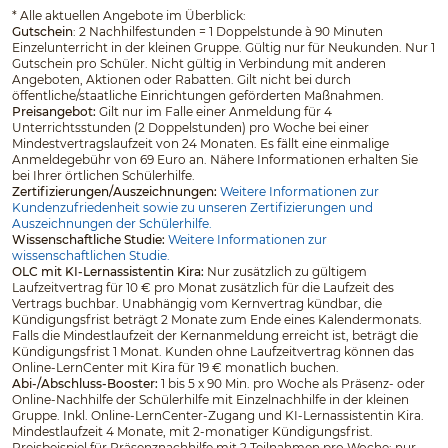
*
Alle aktuellen Angebote im Überblick:
Gutschein
: 2 Nachhilfestunden = 1 Doppelstunde à 90 Minuten
Einzelunterricht in der kleinen Gruppe. Gültig nur für Neukunden. Nur 1
Gutschein pro Schüler. Nicht gültig in Verbindung mit anderen
Angeboten, Aktionen oder Rabatten. Gilt nicht bei durch
öffentliche/staatliche Einrichtungen geförderten Maßnahmen.
Preisangebot:
Gilt nur im Falle einer Anmeldung für 4
Unterrichtsstunden (2 Doppelstunden) pro Woche bei einer
Mindestvertragslaufzeit von 24 Monaten. Es fällt eine einmalige
Anmeldegebühr von 69 Euro an. Nähere Informationen erhalten Sie
bei Ihrer örtlichen Schülerhilfe.
Zertifizierungen/Auszeichnungen:
Weitere Informationen zur
Kundenzufriedenheit sowie zu unseren Zertifizierungen und
Auszeichnungen der Schülerhilfe.
Wissenschaftliche Studie:
Weitere Informationen zur
wissenschaftlichen Studie.
OLC mit KI-Lernassistentin Kira:
Nur zusätzlich zu gültigem
Laufzeitvertrag für 10 € pro Monat zusätzlich für die Laufzeit des
Vertrags buchbar. Unabhängig vom Kernvertrag kündbar, die
Kündigungsfrist beträgt 2 Monate zum Ende eines Kalendermonats.
Falls die Mindestlaufzeit der Kernanmeldung erreicht ist, beträgt die
Kündigungsfrist 1 Monat. Kunden ohne Laufzeitvertrag können das
Online-LernCenter mit Kira für 19 € monatlich buchen.
Abi-/Abschluss-Booster:
1 bis 5 x 90 Min. pro Woche als Präsenz- oder
Online-Nachhilfe der Schülerhilfe mit Einzelnachhilfe in der kleinen
Gruppe. Inkl. Online-LernCenter-Zugang und KI-Lernassistentin Kira.
Mindestlaufzeit 4 Monate, mit 2-monatiger Kündigungsfrist.
Preisbeispiel für Präsenznachhilfe mit 2 Teilnahmen pro Woche: nur