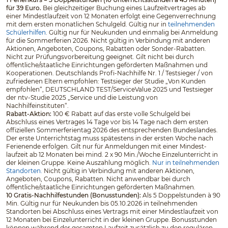
für 39 Euro.
Bei gleichzeitiger Buchung eines Laufzeitvertrages ab
einer Mindestlaufzeit von 12 Monaten erfolgt eine Gegenverrechnung
mit dem ersten monatlichen Schulgeld. Gültig nur in
teilnehmenden
Schülerhilfen
. Gültig nur für Neukunden und einmalig bei Anmeldung
für die Sommerferien 2026. Nicht gültig in Verbindung mit anderen
Aktionen, Angeboten, Coupons, Rabatten oder Sonder-Rabatten.
Nicht zur Prüfungsvorbereitung geeignet. Gilt nicht bei durch
öffentliche/staatliche Einrichtungen geförderten Maßnahmen und
Kooperationen. Deutschlands Profi-Nachhilfe Nr. 1 / Testsieger / von
zufriedenen Eltern empfohlen: Testsieger der Studie „Von Kunden
empfohlen“, DEUTSCHLAND TEST/ServiceValue 2025 und Testsieger
der ntv-Studie 2025 „Service und die Leistung von
Nachhilfeinstituten“.
Rabatt-Aktion:
100 € Rabatt auf das erste volle Schulgeld bei
Abschluss eines Vertrages 14 Tage vor bis 14 Tage nach dem ersten
offiziellen Sommerferientag 2026 des entsprechenden Bundeslandes.
Der erste Unterrichtstag muss spätestens in der ersten Woche nach
Ferienende erfolgen. Gilt nur für Anmeldungen mit einer Mindest­
laufzeit ab 12 Monaten bei mind. 2 x 90 Min./Woche Einzelunterricht in
der kleinen Gruppe. Keine Auszahlung möglich.
Nur in teilnehmenden
Standorten.
Nicht gültig in Verbindung mit anderen Aktionen,
Angeboten, Coupons, Rabatten. Nicht anwendbar bei durch
öffentliche/staatliche Einrichtungen geförderten Maßnahmen.
10 Gratis-Nachhilfestunden (Bonusstunden):
Als 5 Doppelstunden à 90
Min. Gültig nur für Neukunden bis 05.10.2026 in teilnehmenden
Standorten bei Abschluss eines Vertrags mit einer Mindestlaufzeit von
12 Monaten bei Einzelunterricht in der kleinen Gruppe. Bonusstunden
können während der gesamten Laufzeit zusätzlich zu den regulären