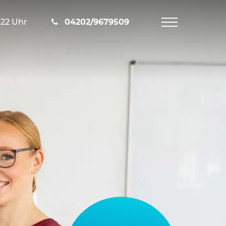
-22 Uhr
04202/9679509
Navigation
öffnen