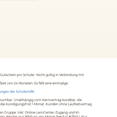
 Gutschein pro Schüler. Nicht gültig in Verbindung mit
eit von 24 Monaten. Es fällt eine einmalige
ngen der Schülerhilfe.
ags buchbar. Unabhängig vom Kernvertrag kündbar, die
 die Kündigungsfrist 1 Monat. Kunden ohne Laufzeitvertrag
einen Gruppe. Inkl. Online-LernCenter-Zugang und KI-
pro Woche: nur 169 Euro pro Monat (bei 9,41 €/Std.). Nur