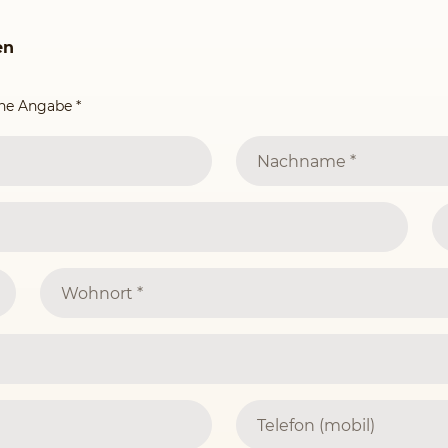
en
ine Angabe
*