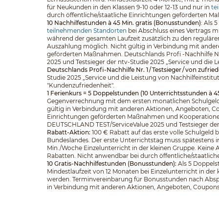
für Neukunden in den Klassen 9-10 oder 12-13 und nur in
te
durch öffentliche/staatliche Einrichtungen geförderten 
10 Nachhilfestunden à 45 Min. gratis (Bonusstunden)
: Als
teilnehmenden Standorten
bei Abschluss eines Vertrags m
während der gesamten Laufzeit zusätzlich zu den regulär
Auszahlung möglich. Nicht gültig in Verbindung mit ander
geförderten Maßnahmen. Deutschlands Profi -Nachhilfe Nr
2025 und Testsieger der ntv-Studie 2025 „Service und die L
Deutschlands Profi-Nachhilfe Nr. 1 / Testsieger / von zufri
Studie 2025 „Service und die Leistung von Nachhilfeinstitu
"Kundenzufriedenheit".
1 Ferienkurs = 5 Doppelstunden (10 Unterrichtsstunden à 4
Gegenverrechnung mit dem ersten monatlichen Schulgeld.
gültig in Verbindung mit anderen Aktionen, Angeboten, Cou
Einrichtungen geförderten Maßnahmen und Kooperationen. D
DEUTSCHLAND TEST/ServiceValue 2025 und Testsieger der nt
Rabatt-Aktion:
100 € Rabatt auf das erste volle Schulgeld
Bundeslandes. Der erste Unterrichtstag muss spätestens in
Min./Woche Einzelunterricht in der kleinen Gruppe. Keine
Rabatten. Nicht anwendbar bei durch öffentliche/staatli
10 Gratis-Nachhilfestunden (Bonusstunden):
Als 5 Doppelst
Mindestlaufzeit von 12 Monaten bei Einzelunterricht in d
werden. Terminvereinbarung für Bonusstunden nach Abspra
in Verbindung mit anderen Aktionen, Angeboten, Coupons o