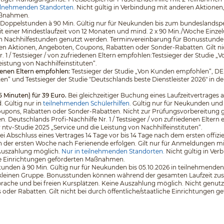
ilnehmenden Standorten
. Nicht gültig in Verbindung mit anderen Aktione
Maßnahmen.
 5 Doppelstunden à 90 Min. Gültig nur für Neukunden bis zum bundeslands
it einer Mindestlaufzeit von 12 Monaten und mind. 2 x 90 Min./Woche Einz
en Nachhilfestunden genutzt werden. Terminvereinbarung für Bonusstunden
en Aktionen, Angeboten, Coupons, Rabatten oder Sonder-Rabatten. Gilt nich
. 1 / Testsieger / von zufriedenen Eltern empfohlen:Testsieger der Stud
eistung von Nachhilfeinstituten“.
edenen Eltern empfohlen:
Testsieger der Studie „Von Kunden empfohlen“, D
ten“ und Testsieger der Studie "Deutschlands beste Dienstleister 2026" in d
5 Minuten) für 39 Euro.
Bei gleichzeitiger Buchung eines Laufzeitvertrages a
 Gültig nur in
teilnehmenden Schülerhilfen
. Gültig nur für Neukunden und
pons, Rabatten oder Sonder-Rabatten. Nicht zur Prüfungsvorbereitung geeig
eutschlands Profi-Nachhilfe Nr. 1 / Testsieger / von zufriedenen Eltern 
v-Studie 2025 „Service und die Leistung von Nachhilfeinstituten“.
 bei Abschluss eines Vertrages 14 Tage vor bis 14 Tage nach dem ersten off
 der ersten Woche nach Ferienende erfolgen. Gilt nur für Anmeldungen mit e
 Auszahlung möglich.
Nur in teilnehmenden Standorten.
Nicht gültig in Ve
che Einrichtungen geförderten Maßnahmen.
unden à 90 Min. Gültig nur für Neukunden bis 05.10.2026 in teilnehmenden 
er kleinen Gruppe. Bonusstunden können während der gesamten Laufzeit zus
che und bei freien Kursplätzen. Keine Auszahlung möglich. Nicht genutzt
der Rabatten. Gilt nicht bei durch öffentliche/staatliche Einrichtungen