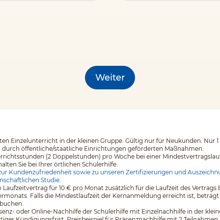
Weiter
en Einzelunterricht in der kleinen Gruppe. Gültig nur für Neukunden. Nur 1
i durch öffentliche/staatliche Einrichtungen geförderten Maßnahmen.
errichtsstunden (2 Doppelstunden) pro Woche bei einer Mindestvertragslaufz
en Sie bei Ihrer örtlichen Schülerhilfe.
ur Kundenzufriedenheit sowie zu unseren Zertifizierungen und Auszeichnu
nschaftlichen Studie.
 Laufzeitvertrag für 10 € pro Monat zusätzlich für die Laufzeit des Vertr
monats. Falls die Mindestlaufzeit der Kernanmeldung erreicht ist, beträgt
 buchen.
äsenz- oder Online-Nachhilfe der Schülerhilfe mit Einzelnachhilfe in der kl
tiger Kündigungsfrist. Preisbeispiel für Präsenznachhilfe mit 2 Teilnahmen 