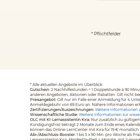
* Pflichtfelder
*
Alle aktuellen Angebote im Überblick:
Gutschein
: 2 Nachhilfestunden = 1 Doppelstunde à 90 Minut
anderen Angeboten, Aktionen oder Rabatten. Gilt nicht be
Preisangebot:
Gilt nur im Falle einer Anmeldung für 4 Unt
Anmeldegebühr von 69 Euro an. Nähere Informationen erhalt
Zertifizierungen/Auszeichnungen:
Weitere Informationen z
Wissenschaftliche Studie:
Weitere Informationen zur wisse
OLC mit KI-Lernassistentin Kira:
Nur zusätzlich zu gültigem
Kündigungsfrist beträgt 2 Monate zum Ende eines Kalender
können das Online-LernCenter mit Kira für 19 € monatlich
Abi-/Abschluss-Booster:
1 bis 5 x 90 Min. pro Woche als Pr
Lernassistentin Kira. Mindestlaufzeit 4 Monate, mit 2-mona