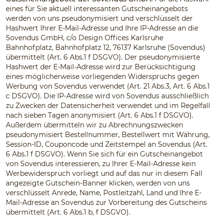
eines für Sie aktuell interessanten Gutscheinangebots
werden von uns pseudonymisiert und verschlüsselt der
Hashwert Ihrer E-Mail-Adresse und Ihre IP-Adresse an die
Sovendus GmbH, c/o Design Offices Karlsruhe
Bahnhofplatz, Bahnhofplatz 12, 76137 Karlsruhe (Sovendus)
übermittelt (Art. 6 Abs.1 f DSGVO). Der pseudonymisierte
Hashwert der E-Mail-Adresse wird zur Berücksichtigung
eines möglicherweise vorliegenden Widerspruchs gegen
Werbung von Sovendus verwendet (Art. 21 Abs.3, Art. 6 Abs.1
c DSGVO). Die IP-Adresse wird von Sovendus ausschließlich
zu Zwecken der Datensicherheit verwendet und im Regelfall
nach sieben Tagen anonymisiert (Art. 6 Abs.1 f DSGVO).
Außerdem übermitteln wir zu Abrechnungszwecken
pseudonymisiert Bestellnummer, Bestellwert mit Währung,
Session-ID, Couponcode und Zeitstempel an Sovendus (Art.
6 Abs.1 f DSGVO). Wenn Sie sich für ein Gutscheinangebot
von Sovendus interessieren, zu Ihrer E-Mail-Adresse kein
Werbewiderspruch vorliegt und auf das nur in diesem Fall
angezeigte Gutschein-Banner klicken, werden von uns
verschlüsselt Anrede, Name, Postleitzahl, Land und Ihre E-
Mail-Adresse an Sovendus zur Vorbereitung des Gutscheins
übermittelt (Art. 6 Abs.1 b, f DSGVO).