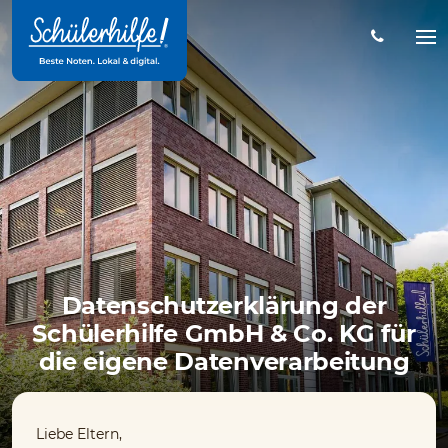
Zum
Hauptinhalt
Na
öff
Datenschutzerklärung der
Schülerhilfe GmbH & Co. KG für
die eigene Datenverarbeitung
Liebe Eltern,