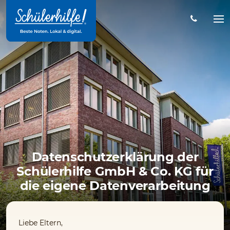
Zum
Hauptinhalt
Na
öff
Datenschutzerklärung der
Schülerhilfe GmbH & Co. KG für
die eigene Datenverarbeitung
Liebe Eltern,