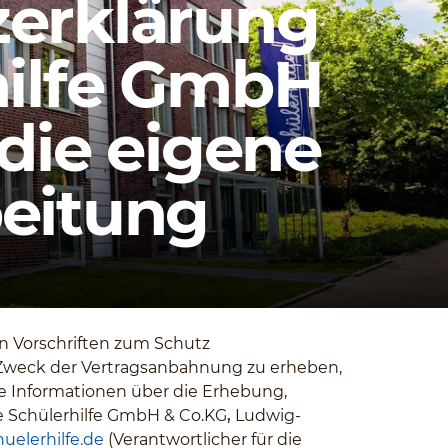
erklärung
hilfe GmbH
 die eigene
eitung
en Vorschriften zum Schutz
Zweck der Vertragsanbahnung zu erheben,
re Informationen über die Erhebung,
e Schülerhilfe GmbH & Co.KG
,
Ludwig-
uelerhilfe.de
(Verantwortlicher für die