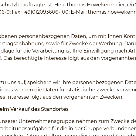
nschutzbeauftragte ist: Herr Thomas Höwekenmeier, c/o
06-0; Fax +49(0)2093606-100; E-Mail:
thomas.hoewekenme
rhobenen personenbezogenen Daten, um mit Ihnen Kont
ertragsanbahnung sowie für Zwecke der Werbung. Darüb
ge für die Verarbeitung ist Ihre Einwilligung nach Artik
GVO. Das berechtigte Interesse folgt aus den vorgenannt
 uns auf, speichern wir Ihre personenbezogenen Daten 
naus werden die Daten für statistische Zwecke verwend
igtes Interesse folgt aus den vorgenannten Zwecken.
beim Verkauf des Standortes
e unserer Unternehmensgruppe nehmen zum Zwecke der 
rarbeitungsaufgaben für die in der Gruppe verbundene
n Zwecken Daten erhalten, wenn diese unsere datensch