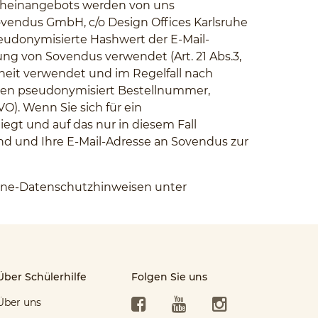
tscheinangebots werden von uns
ovendus GmbH, c/o Design Offices Karlsruhe
pseudonymisierte Hashwert der E-Mail-
g von Sovendus verwendet (Art. 21 Abs.3,
rheit verwendet und im Regelfall nach
cken pseudonymisiert Bestellnummer,
O). Wenn Sie sich für ein
egt und auf das nur in diesem Fall
nd und Ihre E-Mail-Adresse an Sovendus zur
line-Datenschutzhinweisen unter
Über Schülerhilfe
Folgen Sie uns
Facebook
YouTube
Instagram
Über uns