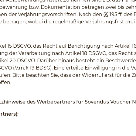
fbewahrung bzw. Dokumentation betragen zwei bis zehn
n der Verjährungsvorschriften. Nach den §§ 195 ff. de
e betragen, wobei die regelmäßige Verjährungsfrist drei 
kel 15 DSGVO, das Recht auf Berichtigung nach Artikel
ung der Verarbeitung nach Artikel 18 DSGVO, das Recht 
tikel 20 DSGVO. Darüber hinaus besteht ein Beschwerder
GVO i.V.m. § 19 BDSG). Eine erteilte Einwilligung in di
en. Bitte beachten Sie, dass der Widerruf erst für die 
ffen.
utzhinweise des Werbepartners für Sovendus Voucher 
tners):