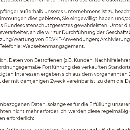
mpfänger außerhalb unseres Unternehmens ist zu beach
immungen dies gebieten, Sie eingewilligt haben und/od
des Bundesdatenschutzgesetzes gewährleisten. Unter 
gsverarbeiter, an die wir zur Durchführung der Geschä
tzung/Wartung von EDV-IT-Anwendungen; Archivierung; C
; Telefonie; Webseitenmangagement.
ich, Daten von Betroffenen (z.B. Kunden, Nachhilfelehrer
e ordnungsgemäße Fortführung des verkauften Standort
echtigten Interessen ergeben sich aus dem vorgenannten 
, der mit demjenigen Zweck vereinbar ist, zu dem die 
bezogenen Daten, solange es für die Erfüllung unserer ge
ichten nicht mehr erforderlich, werden diese regelmäßig ge
n erforderlich:
cher Aufbewahrungsfristen: Zu nennen sind z.B. das Ha