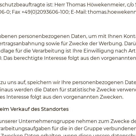
nschutzbeauftragte ist: Herr Thomas Höwekenmeier, c/o
06-0; Fax +49(0)2093606-100; E-Mail:
thomas.hoewekenme
rhobenen personenbezogenen Daten, um mit Ihnen Kont
ertragsanbahnung sowie für Zwecke der Werbung. Darüb
ge für die Verarbeitung ist Ihre Einwilligung nach Artik
GVO. Das berechtigte Interesse folgt aus den vorgenannt
 uns auf, speichern wir Ihre personenbezogenen Daten 
naus werden die Daten für statistische Zwecke verwend
igtes Interesse folgt aus den vorgenannten Zwecken.
beim Verkauf des Standortes
e unserer Unternehmensgruppe nehmen zum Zwecke der 
rarbeitungsaufgaben für die in der Gruppe verbundene
n Zwecken Daten erhalten, wenn diese unsere datensch