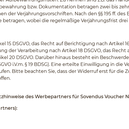
fbewahrung bzw. Dokumentation betragen zwei bis zehn
n der Verjährungsvorschriften. Nach den §§ 195 ff. de
e betragen, wobei die regelmäßige Verjährungsfrist drei 
kel 15 DSGVO, das Recht auf Berichtigung nach Artikel
ung der Verarbeitung nach Artikel 18 DSGVO, das Recht 
tikel 20 DSGVO. Darüber hinaus besteht ein Beschwerder
GVO i.V.m. § 19 BDSG). Eine erteilte Einwilligung in di
en. Bitte beachten Sie, dass der Widerruf erst für die 
ffen.
utzhinweise des Werbepartners für Sovendus Voucher 
tners):