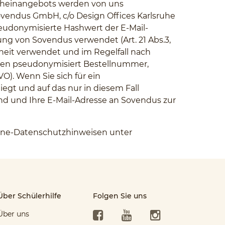
tscheinangebots werden von uns
ovendus GmbH, c/o Design Offices Karlsruhe
pseudonymisierte Hashwert der E-Mail-
g von Sovendus verwendet (Art. 21 Abs.3,
rheit verwendet und im Regelfall nach
cken pseudonymisiert Bestellnummer,
O). Wenn Sie sich für ein
egt und auf das nur in diesem Fall
nd und Ihre E-Mail-Adresse an Sovendus zur
line-Datenschutzhinweisen unter
Über Schülerhilfe
Folgen Sie uns
Facebook
YouTube
Instagram
Über uns