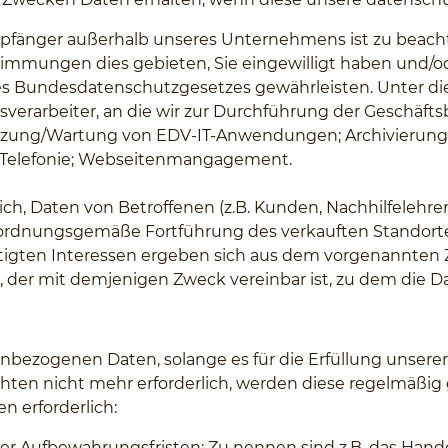
mpfänger außerhalb unseres Unternehmens ist zu beach
immungen dies gebieten, Sie eingewilligt haben und/od
des Bundesdatenschutzgesetzes gewährleisten. Unter 
gsverarbeiter, an die wir zur Durchführung der Geschä
tzung/Wartung von EDV-IT-Anwendungen; Archivierung; C
; Telefonie; Webseitenmangagement.
ich, Daten von Betroffenen (z.B. Kunden, Nachhilfelehrer
e ordnungsgemäße Fortführung des verkauften Standort
echtigten Interessen ergeben sich aus dem vorgenannten 
, der mit demjenigen Zweck vereinbar ist, zu dem die 
bezogenen Daten, solange es für die Erfüllung unserer ge
ichten nicht mehr erforderlich, werden diese regelmäßig ge
n erforderlich:
cher Aufbewahrungsfristen: Zu nennen sind z.B. das Ha