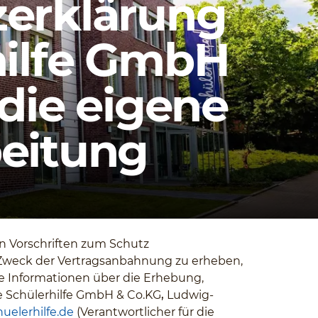
erklärung
hilfe GmbH
 die eigene
eitung
en Vorschriften zum Schutz
Zweck der Vertragsanbahnung zu erheben,
re Informationen über die Erhebung,
e Schülerhilfe GmbH & Co.KG
,
Ludwig-
uelerhilfe.de
(Verantwortlicher für die